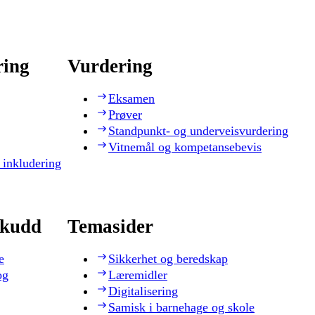
ring
Vurdering
Eksamen
Prøver
Standpunkt- og underveisvurdering
Vitnemål og kompetansebevis
 inkludering
skudd
Temasider
e
Sikkerhet og beredskap
og
Læremidler
Digitalisering
Samisk i barnehage og skole