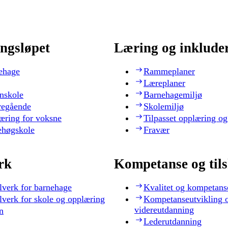
ngsløpet
Læring og inklude
ehage
Rammeplaner
Læreplaner
nskole
Barnehagemiljø
regående
Skolemiljø
æring for voksne
Tilpasset opplæring og
ehøgskole
Fravær
rk
Kompetanse og til
lverk for barnehage
Kvalitet og kompetans
lverk for skole og opplæring
Kompetanseutvikling 
videreutdanning
n
Lederutdanning