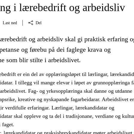
g i lærebedrift og arbeidsliv
Last ned
Del
ærebedrift og arbeidsliv skal gi praktisk erfaring o
petanse og førebu på dei faglege krava og
 som blir stilte i arbeidslivet.
bedrift er ein del av opplæringsløpet til lærlingar, lærekandid
datar. I tillegg vil mange elevar i løpet av grunnopplæringa f
 arbeidslivet. Fag- og yrkesopplæringa skal danne og utdanne
psrike, kreative og nyskapande fagarbeidarar. Arbeidslivet er
r verdifulle erfaringar. Lærlingar, lærekandidatar og
datar skal oppleve og ta del i tradisjonane, verdiane og kultu
 faget.
r, lærekandidatar og praksisbrevkandidatar møter arbeidslive