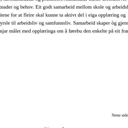
etnader og behov. Eit godt samarbeid mellom skole og arbeidsl
ene for at fleire skal kunne ta aktivt del i eiga opplæring og
yrsle til arbeidsliv og samfunnsliv. Samarbeid skaper òg gjen
emjar målet med opplæringa om å førebu den enkelte på eit fra
Neste sid