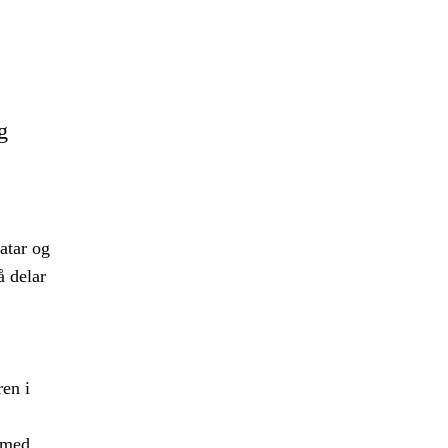
g
atar og
å delar
ren i
t med