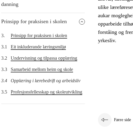
danning
ulike læreføres
aukar moglegheit
Prinsipp for praksisen i skolen
opparbeide tilhø
forståing og fr
3.
Prinsipp for praksisen i skolen
yrkesliv.
3.1
Eit inkluderande læringsmiljø
3.2
Undervisning og tilpassa opplæring
3.3
Samarbeid mellom heim og skole
3.4
Opplæring i lærebedrift og arbeidsliv
3.5
Profesjonsfellesskap og skoleutvikling
Førre side