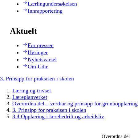
Lærlingundersøkelsen
Innrapportering
Aktuelt
For pressen
Høringer
Nyhetsvarsel
Om Udir
3. Prinsipp for praksisen i skolen
Læring og trivsel
Læreplanverket
Overordna del – verdiar og prinsipp for grunnopplæring
3. Prinsipp for praksisen i skolen
3.4 Opplæring i lærebedrift og arbeidsliv
Overordna del