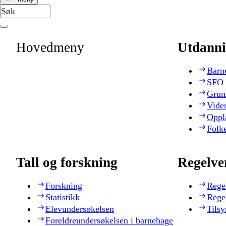
Hovedmeny
Utdanni
Barn
SFO
Grun
Vide
Oppl
Folk
Tall og forskning
Regelve
Forskning
Rege
Statistikk
Rege
Elevundersøkelsen
Tilsy
Foreldreundersøkelsen i barnehage