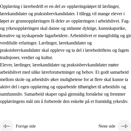
Opplæring i lærebedrift er en del av opplæringsløpet til lærlinger,
lærekandidater og praksisbrevkandidater. I tillegg vil mange elever i
løpet av grunnopplæringen få deler av opplæringen i arbeidslivet. Fag-
og yrkesopplæringen skal danne og utdanne dyktige, kunnskapsrike,
kreative og nyskapende fagarbeidere. Arbeidslivet er mangfoldig og gir
verdifulle erfaringer. Lærlinger, lærekandidater og
praksisbrevkandidater skal oppleve og ta del i lærebedriftens og fagets
tradisjoner, verdier og kultur.
Elever, lærlinger, lærekandidater og praksisbrevkandidater møter
3.
Prinsipper for skolens praksis
arbeidslivet med ulike læreforutsetninger og behov. Et godt samarbeid
mellom skole og arbeidsliv øker mulighetene for at flere skal kunne ta
3.1
Et inkluderende læringsmiljø
aktivt del i egen opplæring og opparbeide tilhørighet til arbeidsliv og
3.2
Undervisning og tilpasset opplæring
samfunnsliv. Samarbeid skaper også gjensidig forståelse og fremmer
opplæringens mål om å forberede den enkelte på et framtidig yrkesliv.
3.3
Samarbeid mellom hjem og skole
3.4
Opplæring i lærebedrift og arbeidsliv
3.5
Profesjonsfellesskap og skoleutvikling
Forrige side
Neste side