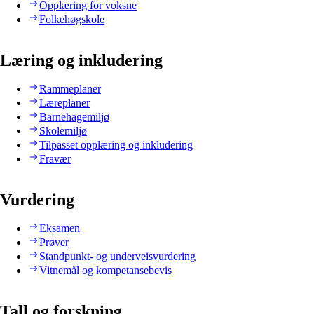
Opplæring for voksne
Folkehøgskole
Læring og inkludering
Rammeplaner
Læreplaner
Barnehagemiljø
Skolemiljø
Tilpasset opplæring og inkludering
Fravær
Vurdering
Eksamen
Prøver
Standpunkt- og underveisvurdering
Vitnemål og kompetansebevis
Tall og forskning