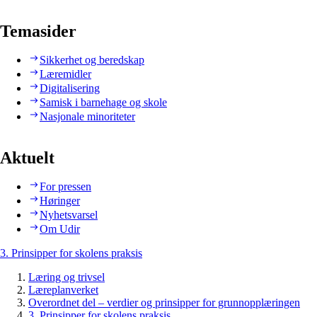
Temasider
Sikkerhet og beredskap
Læremidler
Digitalisering
Samisk i barnehage og skole
Nasjonale minoriteter
Aktuelt
For pressen
Høringer
Nyhetsvarsel
Om Udir
3. Prinsipper for skolens praksis
Læring og trivsel
Læreplanverket
Overordnet del – verdier og prinsipper for grunnopplæringen
3. Prinsipper for skolens praksis