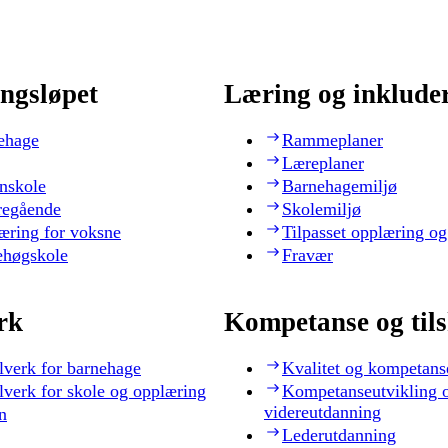
ngsløpet
Læring og inklude
ehage
Rammeplaner
Læreplaner
nskole
Barnehagemiljø
regående
Skolemiljø
æring for voksne
Tilpasset opplæring og
ehøgskole
Fravær
rk
Kompetanse og til
lverk for barnehage
Kvalitet og kompetans
lverk for skole og opplæring
Kompetanseutvikling 
videreutdanning
n
Lederutdanning