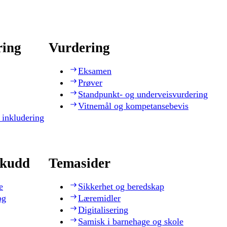
ring
Vurdering
Eksamen
Prøver
Standpunkt- og underveisvurdering
Vitnemål og kompetansebevis
 inkludering
skudd
Temasider
e
Sikkerhet og beredskap
og
Læremidler
Digitalisering
Samisk i barnehage og skole