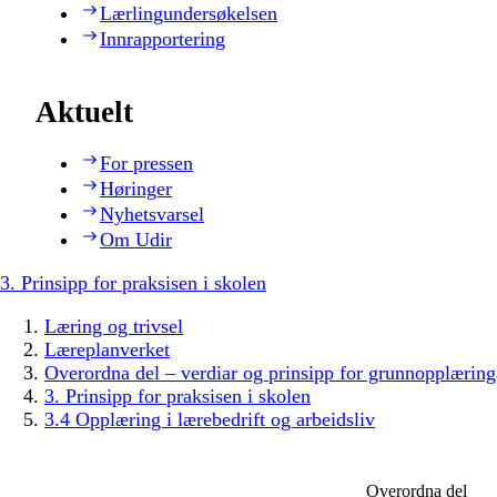
Lærlingundersøkelsen
Innrapportering
Aktuelt
For pressen
Høringer
Nyhetsvarsel
Om Udir
3. Prinsipp for praksisen i skolen
Læring og trivsel
Læreplanverket
Overordna del – verdiar og prinsipp for grunnopplæring
3. Prinsipp for praksisen i skolen
3.4 Opplæring i lærebedrift og arbeidsliv
Overordna del