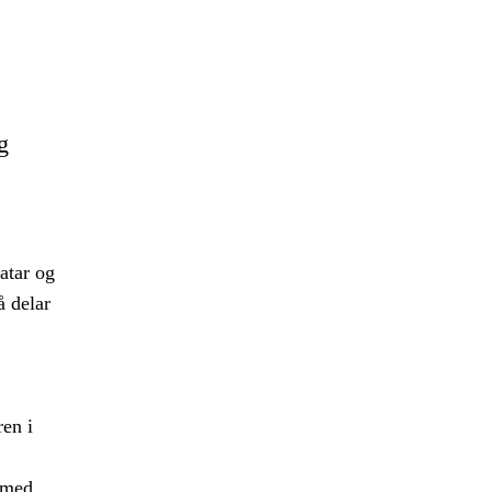
g
atar og
å delar
ren i
t med