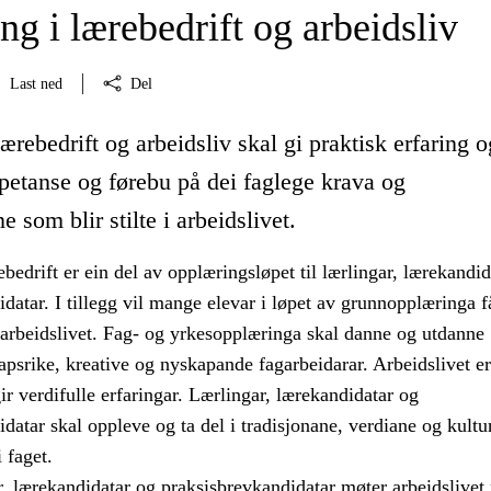
g i lærebedrift og arbeidsliv
Last ned
Del
ærebedrift og arbeidsliv skal gi praktisk erfaring o
petanse og førebu på dei faglege krava og
 som blir stilte i arbeidslivet.
bedrift er ein del av opplæringsløpet til lærlingar, lærekandid
datar. I tillegg vil mange elevar i løpet av grunnopplæringa f
 arbeidslivet. Fag- og yrkesopplæringa skal danne og utdanne
psrike, kreative og nyskapande fagarbeidarar. Arbeidslivet er
r verdifulle erfaringar. Lærlingar, lærekandidatar og
datar skal oppleve og ta del i tradisjonane, verdiane og kultu
 faget.
r, lærekandidatar og praksisbrevkandidatar møter arbeidslive