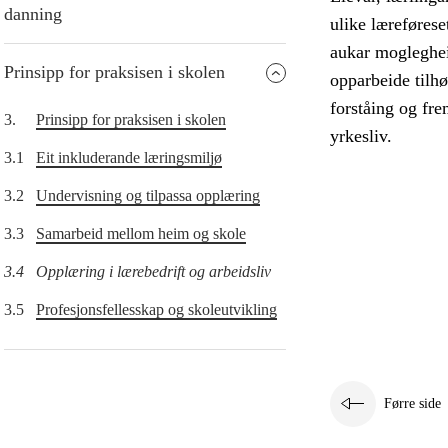
danning
ulike læreføres
aukar moglegheit
Prinsipp for praksisen i skolen
opparbeide tilhø
forståing og fr
3.
Prinsipp for praksisen i skolen
yrkesliv.
3.1
Eit inkluderande læringsmiljø
3.2
Undervisning og tilpassa opplæring
3.3
Samarbeid mellom heim og skole
3.4
Opplæring i lærebedrift og arbeidsliv
3.5
Profesjonsfellesskap og skoleutvikling
Førre side