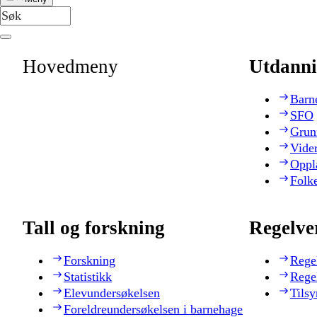
Hovedmeny
Utdanni
Barn
SFO
Grun
Vide
Oppl
Folk
Tall og forskning
Regelve
Forskning
Rege
Statistikk
Rege
Elevundersøkelsen
Tilsy
Foreldreundersøkelsen i barnehage