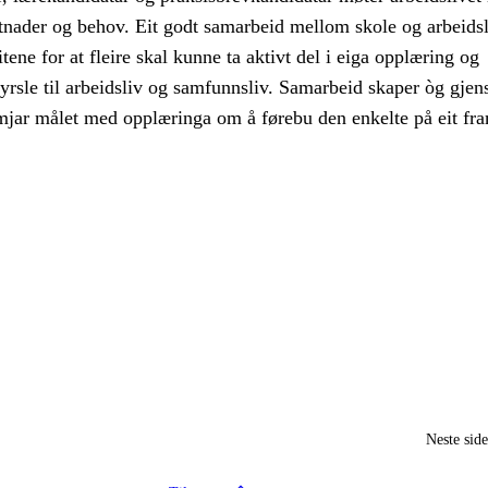
etnader og behov. Eit godt samarbeid mellom skole og arbeidsl
ene for at fleire skal kunne ta aktivt del i eiga opplæring og
yrsle til arbeidsliv og samfunnsliv. Samarbeid skaper òg gjen
emjar målet med opplæringa om å førebu den enkelte på eit fra
Neste sid