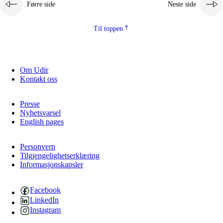
Førre side
Neste side
Til toppen
Om Udir
Kontakt oss
Presse
Nyhetsvarsel
English pages
Personvern
Tilgjengelighetserklæring
Informasjonskapsler
Facebook
LinkedIn
Instagram