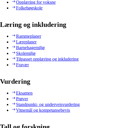
Opplæring for voksne
Folkehøgskole
Læring og inkludering
Rammeplaner
Læreplaner
Barnehagemiljø
Skolemiljø
Tilpasset opplæring og inkludering
Fravær
Vurdering
Eksamen
Prøver
Standpunkt- og underveisvurdering
Vitnemål og kompetansebevis
Tall og forskning