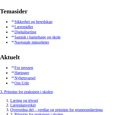
Temasider
Sikkerhet og beredskap
Læremidler
Digitalisering
Samisk i barnehage og skole
Nasjonale minoriteter
Aktuelt
For pressen
Høringer
Nyhetsvarsel
Om Udir
3. Prinsipp for praksisen i skolen
Læring og trivsel
Læreplanverket
Overordna del – verdiar og prinsipp for grunnopplæringa
3. Prinsipp for praksisen i skolen