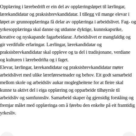
Opplæring i lærebedrift er ein del av opplæringsløpet til lærlingar,
lærekandidatar og praksisbrevkandidatar. I tillegg vil mange elevar i
løpet av grunnopplæringa få delar av opplæringa i arbeidslivet. Fag- og
yrkesopplæringa skal danne og utdanne dyktige, kunnskapsrike,
kreative og nyskapande fagarbeidarar. Arbeidslivet er mangfaldig og
gir verdifulle erfaringar. Lærlingar, lærekandidatar og
praksisbrevkandidatar skal oppleve og ta del i tradisjonane, verdiane
og kulturen i lærebedrifta og i faget.
Elevar, lærlingar, lærekandidatar og praksisbrevkandidatar møter
3.
Prinsipp for praksisen i skolen
arbeidslivet med ulike læreføresetnader og behov. Eit godt samarbeid
mellom skole og arbeidsliv aukar moglegheitene for at fleire skal
3.1
Eit inkluderande læringsmiljø
kunne ta aktivt del i eiga opplæring og opparbeide tilhøyrsle til
3.2
Undervisning og tilpassa opplæring
arbeidsliv og samfunnsliv. Samarbeid skaper òg gjensidig forståing og
fremjar målet med opplæringa om å førebu den enkelte på eit framtidig
3.3
Samarbeid mellom heim og skole
yrkesliv.
3.4
Opplæring i lærebedrift og arbeidsliv
3.5
Profesjonsfellesskap og skoleutvikling