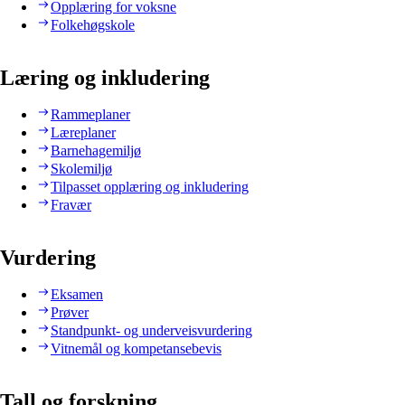
Opplæring for voksne
Folkehøgskole
Læring og inkludering
Rammeplaner
Læreplaner
Barnehagemiljø
Skolemiljø
Tilpasset opplæring og inkludering
Fravær
Vurdering
Eksamen
Prøver
Standpunkt- og underveisvurdering
Vitnemål og kompetansebevis
Tall og forskning