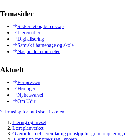
Temasider
Sikkerhet og beredskap
Læremidler
Digitalisering
Samisk i barnehage og skole
Nasjonale minoriteter
Aktuelt
For pressen
Høringer
Nyhetsvarsel
Om Udir
3. Prinsipp for praksisen i skolen
Læring og trivsel
Læreplanverket
Overordna del – verdiar og prinsipp for grunnopplæringa
3. Prinsipp for praksisen i skolen