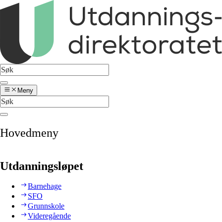
Meny
Hovedmeny
Utdanningsløpet
Barnehage
SFO
Grunnskole
Videregående