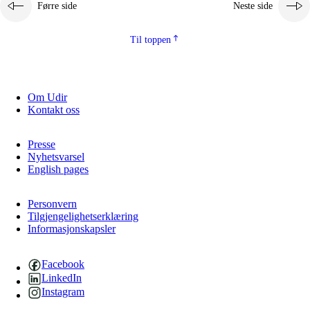
Førre side
Neste side
Til toppen
Om Udir
Kontakt oss
Presse
Nyhetsvarsel
English pages
Personvern
Tilgjengelighetserklæring
Informasjonskapsler
Facebook
LinkedIn
Instagram