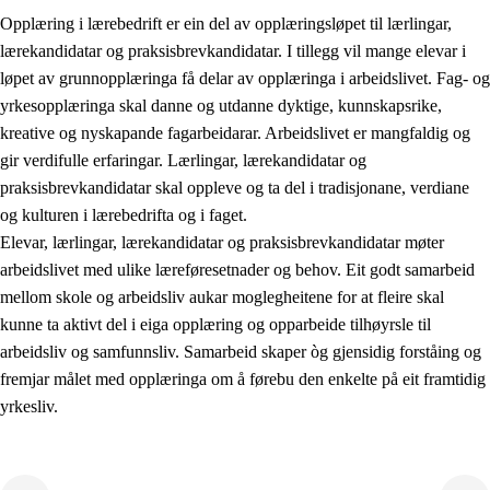
Opplæring i lærebedrift er ein del av opplæringsløpet til lærlingar,
lærekandidatar og praksisbrevkandidatar. I tillegg vil mange elevar i
løpet av grunnopplæringa få delar av opplæringa i arbeidslivet. Fag- og
yrkesopplæringa skal danne og utdanne dyktige, kunnskapsrike,
kreative og nyskapande fagarbeidarar. Arbeidslivet er mangfaldig og
gir verdifulle erfaringar. Lærlingar, lærekandidatar og
praksisbrevkandidatar skal oppleve og ta del i tradisjonane, verdiane
og kulturen i lærebedrifta og i faget.
Elevar, lærlingar, lærekandidatar og praksisbrevkandidatar møter
3.
Prinsipp for praksisen i skolen
arbeidslivet med ulike læreføresetnader og behov. Eit godt samarbeid
mellom skole og arbeidsliv aukar moglegheitene for at fleire skal
3.1
Eit inkluderande læringsmiljø
kunne ta aktivt del i eiga opplæring og opparbeide tilhøyrsle til
3.2
Undervisning og tilpassa opplæring
arbeidsliv og samfunnsliv. Samarbeid skaper òg gjensidig forståing og
fremjar målet med opplæringa om å førebu den enkelte på eit framtidig
3.3
Samarbeid mellom heim og skole
yrkesliv.
3.4
Opplæring i lærebedrift og arbeidsliv
3.5
Profesjonsfellesskap og skoleutvikling