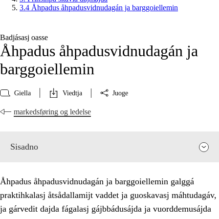
3.4 Åhpadus åhpadusvidnudagán ja barggoiellemin
Badjásasj oasse
Åhpadus åhpadusvidnudagán ja
barggoiellemin
Giella
Viedtja
Juoge
markedsføring og ledelse
Sisadno
Åhpadus åhpadusvidnudagán ja barggoiellemin galggá
praktihkalasj åtsådallamijt vaddet ja guoskavasj máhtudagáv,
ja gárvedit dajda fágalasj gájbbádusájda ja vuorddemusájda