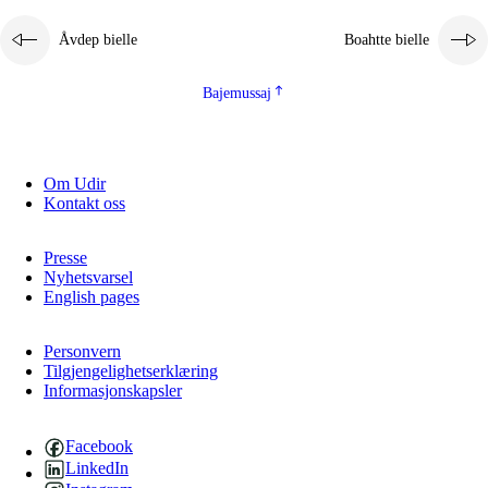
Åvdep bielle
Boahtte bielle
Bajemussaj
Om Udir
Kontakt oss
Presse
Nyhetsvarsel
English pages
Personvern
Tilgjengelighetserklæring
Informasjonskapsler
Facebook
LinkedIn