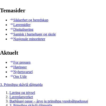
Temasider
Sikkerhet og beredskap
Læremidler
Digitalisering
Samisk i barnehage og skole
Nasjonale minoriteter
Aktuelt
For pressen
Høringer
Nyhetsvarsel
Om Udir
3. Prinsihpa skåvlå dåjmajda
Læring og trivsel
Læreplanverket
Badjásasj oasse – árvo ja prinsihpa vuodoåhpadussaj
3. Prinsihpa skåvlå dåjmajda