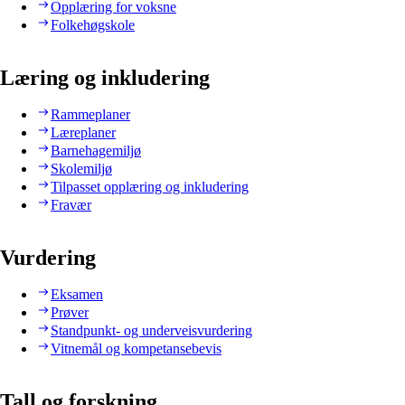
Opplæring for voksne
Folkehøgskole
Læring og inkludering
Rammeplaner
Læreplaner
Barnehagemiljø
Skolemiljø
Tilpasset opplæring og inkludering
Fravær
Vurdering
Eksamen
Prøver
Standpunkt- og underveisvurdering
Vitnemål og kompetansebevis
Tall og forskning