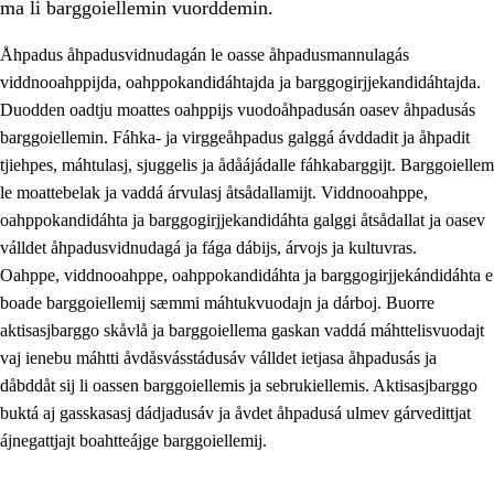
ma li barggoiellemin vuorddemin.
Åhpadus åhpadusvidnudagán le oasse åhpadusmannulagás
viddnooahppijda, oahppokandidáhtajda ja barggogirjjekandidáhtajda.
Duodden oadtju moattes oahppijs vuodoåhpadusán oasev åhpadusás
barggoiellemin. Fáhka- ja virggeåhpadus galggá ávddadit ja åhpadit
tjiehpes, máhtulasj, sjuggelis ja ådåájádalle fáhkabarggijt. Barggoiellem
le moattebelak ja vaddá árvulasj åtsådallamijt. Viddnooahppe,
oahppokandidáhta ja barggogirjjekandidáhta galggi åtsådallat ja oasev
válldet åhpadusvidnudagá ja fága dábijs, árvojs ja kultuvras.
3.
Prinsihpa skåvlå dåjmajda
Oahppe, viddnooahppe, oahppokandidáhta ja barggogirjjekándidáhta e
boade barggoiellemij sæmmi máhtukvuodajn ja dárboj. Buorre
3.1
Sebrudahtte oahppambirás
aktisasjbarggo skåvlå ja barggoiellema gaskan vaddá máhttelisvuodajt
3.2
Åhpadibme ja hiebadum åhpadus
vaj ienebu máhtti åvdåsvásstádusáv válldet ietjasa åhpadusás ja
dåbddåt sij li oassen barggoiellemis ja sebrukiellemis. Aktisasjbarggo
3.3
Aktisasjbarggo sijda ja skåvlå gaskan
buktá aj gasskasasj dádjadusáv ja åvdet åhpadusá ulmev gárvedittjat
3.4
Åhpadus åhpadusvidnudagán ja barggoiellemin
ájnegattjajt boahtteájge barggoiellemij.
3.5
Profesjåvnåaktisasjvuohta ja skåvllååvddånibme