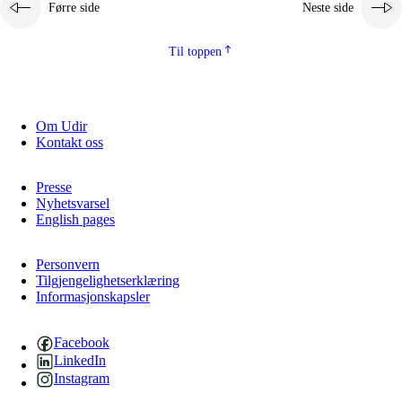
Førre side
Neste side
Til toppen
Om Udir
Kontakt oss
Presse
Nyhetsvarsel
English pages
Personvern
Tilgjengelighetserklæring
Informasjonskapsler
Facebook
LinkedIn
Instagram