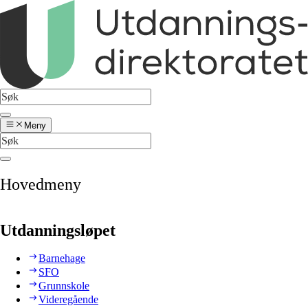
Meny
Hovedmeny
Utdanningsløpet
Barnehage
SFO
Grunnskole
Videregående