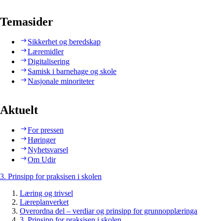
Temasider
Sikkerhet og beredskap
Læremidler
Digitalisering
Samisk i barnehage og skole
Nasjonale minoriteter
Aktuelt
For pressen
Høringer
Nyhetsvarsel
Om Udir
3. Prinsipp for praksisen i skolen
Læring og trivsel
Læreplanverket
Overordna del – verdiar og prinsipp for grunnopplæringa
3. Prinsipp for praksisen i skolen