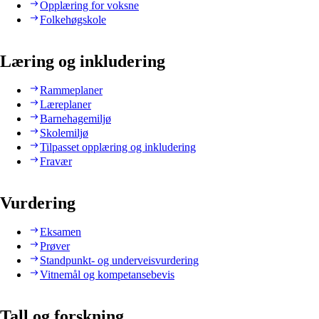
Opplæring for voksne
Folkehøgskole
Læring og inkludering
Rammeplaner
Læreplaner
Barnehagemiljø
Skolemiljø
Tilpasset opplæring og inkludering
Fravær
Vurdering
Eksamen
Prøver
Standpunkt- og underveisvurdering
Vitnemål og kompetansebevis
Tall og forskning