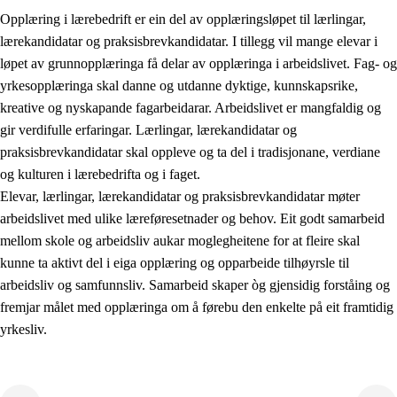
Opplæring i lærebedrift er ein del av opplæringsløpet til lærlingar,
lærekandidatar og praksisbrevkandidatar. I tillegg vil mange elevar i
løpet av grunnopplæringa få delar av opplæringa i arbeidslivet. Fag- og
yrkesopplæringa skal danne og utdanne dyktige, kunnskapsrike,
kreative og nyskapande fagarbeidarar. Arbeidslivet er mangfaldig og
gir verdifulle erfaringar. Lærlingar, lærekandidatar og
praksisbrevkandidatar skal oppleve og ta del i tradisjonane, verdiane
og kulturen i lærebedrifta og i faget.
Elevar, lærlingar, lærekandidatar og praksisbrevkandidatar møter
3.
Prinsipp for praksisen i skolen
arbeidslivet med ulike læreføresetnader og behov. Eit godt samarbeid
mellom skole og arbeidsliv aukar moglegheitene for at fleire skal
3.1
Eit inkluderande læringsmiljø
kunne ta aktivt del i eiga opplæring og opparbeide tilhøyrsle til
3.2
Undervisning og tilpassa opplæring
arbeidsliv og samfunnsliv. Samarbeid skaper òg gjensidig forståing og
fremjar målet med opplæringa om å førebu den enkelte på eit framtidig
3.3
Samarbeid mellom heim og skole
yrkesliv.
3.4
Opplæring i lærebedrift og arbeidsliv
3.5
Profesjonsfellesskap og skoleutvikling