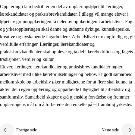
Opplæring i lærebedrift er en del av opplæringsløpet til lærlinger,
lærekandidater og praksisbrevkandidater. I tillegg vil mange elever i
løpet av grunnopplæringen få deler av opplæringen i arbeidslivet. Fag-
og yrkesopplæringen skal danne og utdanne dyktige, kunnskapsrike,
kreative og nyskapende fagarbeidere. Arbeidslivet er mangfoldig og gir
verdifulle erfaringer. Lærlinger, lærekandidater og
praksisbrevkandidater skal oppleve og ta del i lærebedriftens og fagets
tradisjoner, verdier og kultur.
Elever, lærlinger, lærekandidater og praksisbrevkandidater møter
3.
Prinsipper for skolens praksis
arbeidslivet med ulike læreforutsetninger og behov. Et godt samarbeid
mellom skole og arbeidsliv øker mulighetene for at flere skal kunne ta
3.1
Et inkluderende læringsmiljø
aktivt del i egen opplæring og opparbeide tilhørighet til arbeidsliv og
3.2
Undervisning og tilpasset opplæring
samfunnsliv. Samarbeid skaper også gjensidig forståelse og fremmer
opplæringens mål om å forberede den enkelte på et framtidig yrkesliv.
3.3
Samarbeid mellom hjem og skole
3.4
Opplæring i lærebedrift og arbeidsliv
3.5
Profesjonsfellesskap og skoleutvikling
Forrige side
Neste side