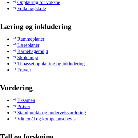
Opplæring for voksne
Folkehøgskole
Læring og inkludering
Rammeplaner
Læreplaner
Barnehagemiljø
Skolemiljø
Tilpasset opplæring og inkludering
Fravær
Vurdering
Eksamen
Prøver
Standpunkt- og underveisvurdering
Vitnemål og kompetansebevis
Tall og forskning