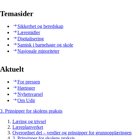
Temasider
Sikkerhet og beredskap
Læremidler
Digitalisering
Samisk i barnehage og skole
Nasjonale minoriteter
Aktuelt
For pressen
Høringer
Nyhetsvarsel
Om Udir
3. Prinsipper for skolens praksis
Læring og trivsel
Læreplanverket
Overordnet del – verdier og prinsipper for grunnopplæringen
3. Prinsipper for skolens praksis