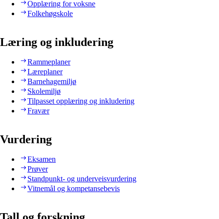
Opplæring for voksne
Folkehøgskole
Læring og inkludering
Rammeplaner
Læreplaner
Barnehagemiljø
Skolemiljø
Tilpasset opplæring og inkludering
Fravær
Vurdering
Eksamen
Prøver
Standpunkt- og underveisvurdering
Vitnemål og kompetansebevis
Tall og forskning