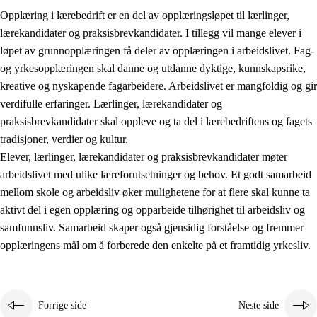
Opplæring i lærebedrift er en del av opplæringsløpet til lærlinger,
lærekandidater og praksisbrevkandidater. I tillegg vil mange elever i
løpet av grunnopplæringen få deler av opplæringen i arbeidslivet. Fag-
og yrkesopplæringen skal danne og utdanne dyktige, kunnskapsrike,
kreative og nyskapende fagarbeidere. Arbeidslivet er mangfoldig og gir
verdifulle erfaringer. Lærlinger, lærekandidater og
praksisbrevkandidater skal oppleve og ta del i lærebedriftens og fagets
tradisjoner, verdier og kultur.
Elever, lærlinger, lærekandidater og praksisbrevkandidater møter
3.
Prinsipper for skolens praksis
arbeidslivet med ulike læreforutsetninger og behov. Et godt samarbeid
mellom skole og arbeidsliv øker mulighetene for at flere skal kunne ta
3.1
Et inkluderende læringsmiljø
aktivt del i egen opplæring og opparbeide tilhørighet til arbeidsliv og
3.2
Undervisning og tilpasset opplæring
samfunnsliv. Samarbeid skaper også gjensidig forståelse og fremmer
opplæringens mål om å forberede den enkelte på et framtidig yrkesliv.
3.3
Samarbeid mellom hjem og skole
3.4
Opplæring i lærebedrift og arbeidsliv
3.5
Profesjonsfellesskap og skoleutvikling
Forrige side
Neste side