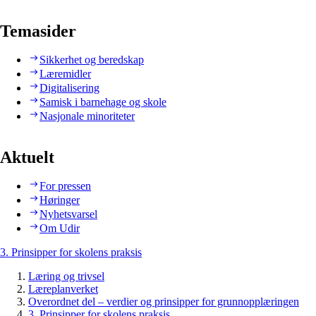
Temasider
Sikkerhet og beredskap
Læremidler
Digitalisering
Samisk i barnehage og skole
Nasjonale minoriteter
Aktuelt
For pressen
Høringer
Nyhetsvarsel
Om Udir
3. Prinsipper for skolens praksis
Læring og trivsel
Læreplanverket
Overordnet del – verdier og prinsipper for grunnopplæringen
3. Prinsipper for skolens praksis