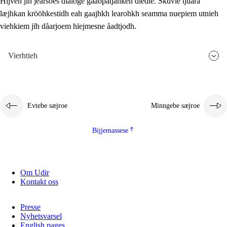
Hijven jïh jearsoes dialoge gåabpatjahken dïedte. Skuvle tjuara
læjhkan krööhkestidh eah gaajhkh learohkh seamma nuepiem utnieh
viehkiem jïh dåarjoem hïejmesne åadtjodh.
Vierhtieh
Evtebe sæjroe
Minngebe sæjroe
Bijjemassese
Om Udir
Kontakt oss
Presse
Nyhetsvarsel
English pages