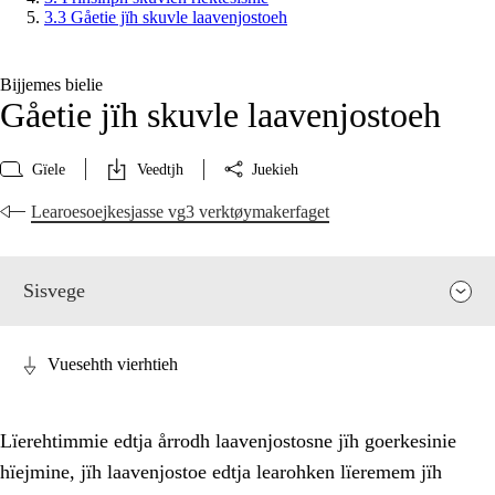
3.3 Gåetie jïh skuvle laavenjostoeh
Bijjemes bielie
Gåetie jïh skuvle laavenjostoeh
Gïele
Veedtjh
Juekieh
Learoesoejkesjasse vg3 verktøymakerfaget
Sisvege
Vuesehth vierhtieh
Lïerehtimmie edtja årrodh laavenjostosne jïh goerkesinie
hïejmine, jïh laavenjostoe edtja learohken lïeremem jïh