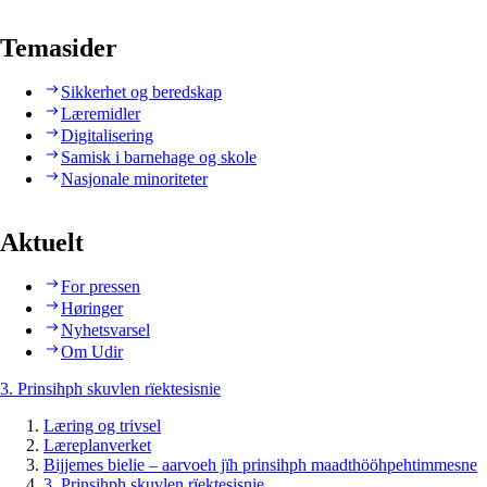
Temasider
Sikkerhet og beredskap
Læremidler
Digitalisering
Samisk i barnehage og skole
Nasjonale minoriteter
Aktuelt
For pressen
Høringer
Nyhetsvarsel
Om Udir
3. Prinsihph skuvlen rïektesisnie
Læring og trivsel
Læreplanverket
Bijjemes bielie – aarvoeh jïh prinsihph maadthööhpehtimmesne
3. Prinsihph skuvlen rïektesisnie