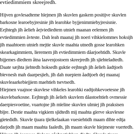
evtiedimmiem skreejredh.
Hijven govlesadteme hïejmen jïh skuvlen gaskem positijve skuvlen
barkosne learoebyjresinie jïh learohke byjjenimmiebyjresisnie.
Eejhtegh jïh åelieh åejviedïedtem utnieh maanan eelemen jïh
evtiedimmien åvteste. Dah leah maanaj jïh noeri vihkielommes hoksijh
jïh maahtoem utnieh mejtie skuvle maahta utnedh gosse learohken
skearkagimmiem, lïeremem jïh evtiedimmiem dåarjoehtidh. Skuvle
bijjemes dïedtem åtna laavenjostoem skreejredh jïh sjïehteladtedh.
3.
Prinsihph skuvlen rïektesisnie
Daate sæjhta jiehtedh hoksedh guktie eejhtegh jïh åelieh åadtjoeh
3.1
Feerhmeles lïeremebyjrese
bïevnesh mah daarpesjieh, jïh dah nuepiem åadtjoeh dej maanaj
skuvleaarkebiejjiem maehtieh tsevtsedh.
3.2
Ööhpehtimmie jïh sjïehtedamme lïerehtimmie
Hïejmen vuajnoe skuvlese vihkeles learohki eadtjohkevoetesne jïh
3.3
Gåetie jïh skuvle laavenjostoeh
skuvlebarkosne. Eejhtegh jïh åelieh skuvlem dåastoehtieh ovmessie
daerpiesvoetine, vuartojne jïh mïeline skuvlen ulmiej jïh praksisen
3.4
Lïerehtimmie learoesïeltesne jïh barkoejielemisnie
bïjre. Destie maahta vigkiem sjïdtedh mij maahta gïerve skuvlesne
3.5
Profesjonsektievoete jïh skuvleevtiedimmie
gïetedidh. Skuvle tjuara tjïelkelaakan vuesiehtidh maam dïhte edtja
darjodh jïh maam maahta faaledh, jïh maam skuvle hïejmeste vuertedh.