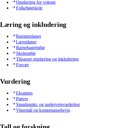
Opplæring for voksne
Folkehøgskole
Læring og inkludering
Rammeplaner
Læreplaner
Barnehagemiljø
Skolemiljø
Tilpasset opplæring og inkludering
Fravær
Vurdering
Eksamen
Prøver
Standpunkt- og underveisvurdering
Vitnemål og kompetansebevis
Tall og forskning