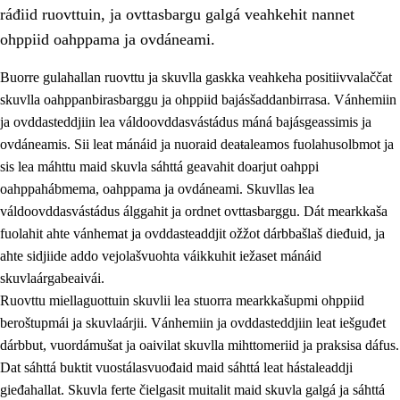
ráđiid ruovttuin, ja ovttasbargu galgá veahkehit nannet
ohppiid oahppama ja ovdáneami.
Buorre gulahallan ruovttu ja skuvlla gaskka veahkeha positiivvalaččat
skuvlla oahppanbirasbarggu ja ohppiid bajásšaddanbirrasa. Vánhemiin
ja ovddasteddjiin lea váldoovddasvástádus máná bajásgeassimis ja
ovdáneamis. Sii leat mánáid ja nuoraid deaŧaleamos fuolahusolbmot ja
sis lea máhttu maid skuvla sáhttá geavahit doarjut oahppi
oahppahábmema, oahppama ja ovdáneami. Skuvllas lea
váldoovddasvástádus álggahit ja ordnet ovttasbarggu. Dát mearkkaša
3.
Skuvlla praksisa prinsihpat
fuolahit ahte vánhemat ja ovddasteaddjit ožžot dárbbašlaš dieđuid, ja
3.1
Fátmmasteaddji oahppanbiras
ahte sidjiide addo vejolašvuohta váikkuhit iežaset mánáid
skuvlaárgabeaivái.
3.2
Oahpaheapmi ja heivehuvvon oahpahus
Ruovttu miellaguottuin skuvlii lea stuorra mearkkašupmi ohppiid
3.3
Ovttasbargu ruovttu ja skuvlla gaskka
beroštupmái ja skuvlaárjii. Vánhemiin ja ovddasteddjiin leat iešguđet
dárbbut, vuordámušat ja oaivilat skuvlla mihttomeriid ja praksisa dáfus.
3.4
Oahpahus oahppofitnodagas ja bargoeallimis
Dat sáhttá buktit vuostálasvuođaid maid sáhttá leat hástaleaddji
3.5
Profešuvdnasearvevuohta ja skuvlaovdáneapmi
gieđahallat. Skuvla ferte čielgasit muitalit maid skuvla galgá ja sáhttá