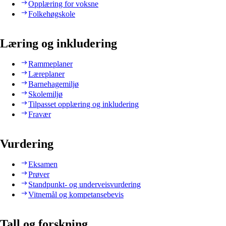
Opplæring for voksne
Folkehøgskole
Læring og inkludering
Rammeplaner
Læreplaner
Barnehagemiljø
Skolemiljø
Tilpasset opplæring og inkludering
Fravær
Vurdering
Eksamen
Prøver
Standpunkt- og underveisvurdering
Vitnemål og kompetansebevis
Tall og forskning