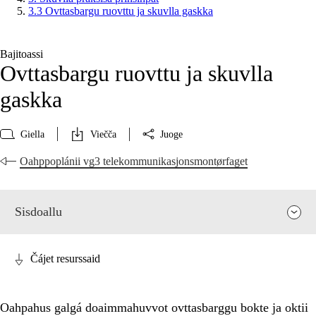
3.3 Ovttasbargu ruovttu ja skuvlla gaskka
Bajitoassi
Ovttasbargu ruovttu ja skuvlla
gaskka
Giella
Viečča
Juoge
Oahppoplánii vg3 telekommunikasjonsmontørfaget
Sisdoallu
Čájet resurssaid
Oahpahus galgá doaimmahuvvot ovttasbarggu bokte ja oktii