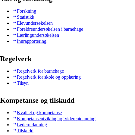
Forskning
Statistikk
Elevundersøkelsen
Foreldreundersøkelsen i barnehage
Lærlingundersøkelsen
Innrapportering
Regelverk
Regelverk for barnehage
Regelverk for skole og opplæring
Tilsyn
Kompetanse og tilskudd
Kvalitet og kompetanse
Kompetanseutvikling og videreutdanning
Lederutdanning
Tilskudd