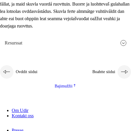
fállat, ja maid skuvla vuordá ruovttuin. Buorre ja luohttevaš gulahallan
lea lotnolas ovddasvástádus. Skuvla ferte almmátge vuhtiiváldit dan
ahte eai buot ohppiin leat seamma vejolašvuođat oažžut veahki ja
doarjaga ruovttus.
Resurssat
Ovddit siidui
Boahtte siidui
Bajimužžii
Om Udir
Kontakt oss
Presse