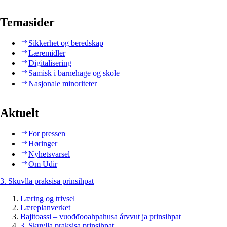
Temasider
Sikkerhet og beredskap
Læremidler
Digitalisering
Samisk i barnehage og skole
Nasjonale minoriteter
Aktuelt
For pressen
Høringer
Nyhetsvarsel
Om Udir
3. Skuvlla praksisa prinsihpat
Læring og trivsel
Læreplanverket
Bajitoassi – vuođđooahpahusa árvvut ja prinsihpat
3. Skuvlla praksisa prinsihpat