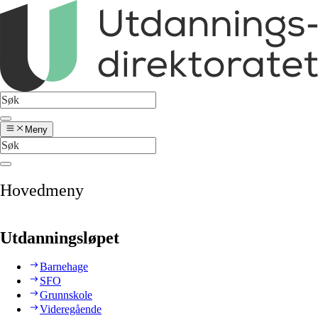
Meny
Hovedmeny
Utdanningsløpet
Barnehage
SFO
Grunnskole
Videregående