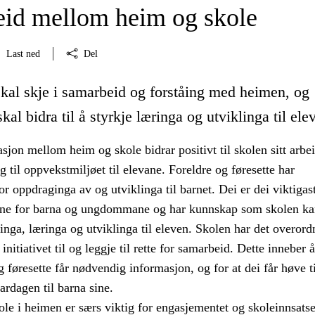
id mellom heim og skole
Last ned
Del
kal skje i samarbeid og forståing med heimen, og
kal bidra til å styrkje læringa og utviklinga til ele
on mellom heim og skole bidrar positivt til skolen sitt arbe
g til oppvekstmiljøet til elevane. Foreldre og føresette har
r oppdraginga av og utviklinga til barnet. Dei er dei viktigas
ne for barna og ungdommane og har kunnskap som skolen ka
ninga, læringa og utviklinga til eleven. Skolen har det overord
 initiativet til og leggje til rette for samarbeid. Dette inneber 
og føresette får nødvendig informasjon, og for at dei får høve ti
rdagen til barna sine.
ole i heimen er særs viktig for engasjementet og skoleinnsatse