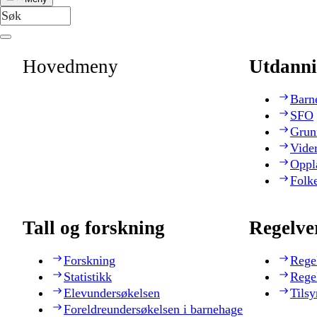
Hovedmeny
Utdanni
Barn
SFO
Grun
Vide
Oppl
Folk
Tall og forskning
Regelve
Forskning
Rege
Statistikk
Rege
Elevundersøkelsen
Tilsy
Foreldreundersøkelsen i barnehage