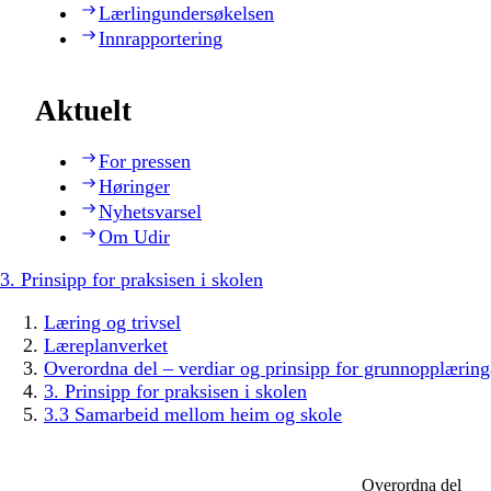
Lærlingundersøkelsen
Innrapportering
Aktuelt
For pressen
Høringer
Nyhetsvarsel
Om Udir
3. Prinsipp for praksisen i skolen
Læring og trivsel
Læreplanverket
Overordna del – verdiar og prinsipp for grunnopplæring
3. Prinsipp for praksisen i skolen
3.3 Samarbeid mellom heim og skole
Overordna del