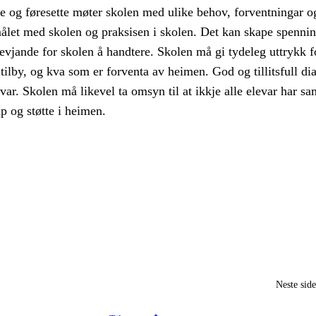
re og føresette møter skolen med ulike behov, forventningar o
let med skolen og praksisen i skolen. Det kan skape spennin
evjande for skolen å handtere. Skolen må gi tydeleg uttrykk f
tilby, og kva som er forventa av heimen. God og tillitsfull dia
svar. Skolen må likevel ta omsyn til at ikkje alle elevar har s
lp og støtte i heimen.
Neste sid