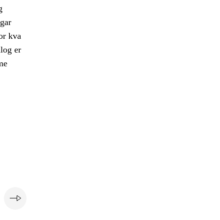
g
gar
or kva
log er
ame
e