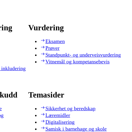
ring
Vurdering
Eksamen
Prøver
Standpunkt- og underveisvurdering
Vitnemål og kompetansebevis
 inkludering
skudd
Temasider
e
Sikkerhet og beredskap
og
Læremidler
Digitalisering
Samisk i barnehage og skole