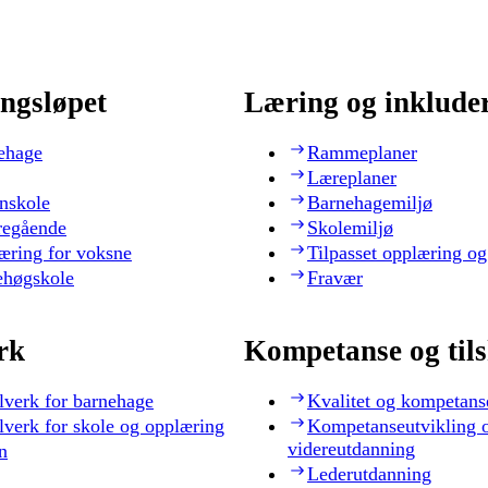
ngsløpet
Læring og inklude
ehage
Rammeplaner
Læreplaner
nskole
Barnehagemiljø
regående
Skolemiljø
æring for voksne
Tilpasset opplæring og
ehøgskole
Fravær
rk
Kompetanse og til
lverk for barnehage
Kvalitet og kompetans
lverk for skole og opplæring
Kompetanseutvikling 
videreutdanning
n
Lederutdanning