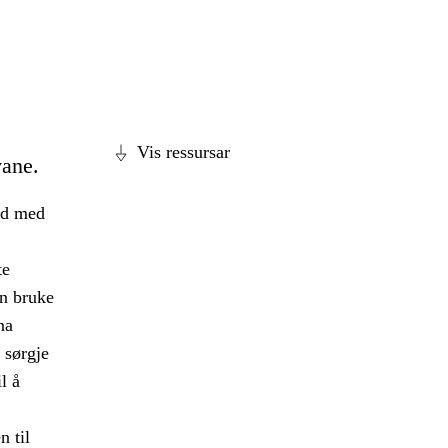
Vis ressursar
vane.
id med
te
n bruke
na
å sørgje
l å
n til