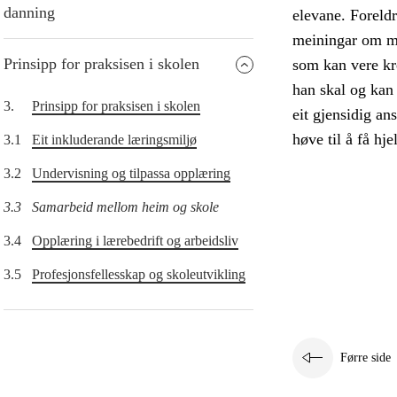
danning
elevane. Foreld
meiningar om må
Prinsipp for praksisen i skolen
som kan vere kr
han skal og kan 
3.
Prinsipp for praksisen i skolen
eit gjensidig an
høve til å få hje
3.1
Eit inkluderande læringsmiljø
3.2
Undervisning og tilpassa opplæring
3.3
Samarbeid mellom heim og skole
3.4
Opplæring i lærebedrift og arbeidsliv
3.5
Profesjonsfellesskap og skoleutvikling
Førre side