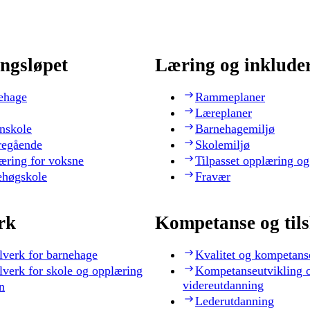
ngsløpet
Læring og inklude
ehage
Rammeplaner
Læreplaner
nskole
Barnehagemiljø
regående
Skolemiljø
æring for voksne
Tilpasset opplæring og
ehøgskole
Fravær
rk
Kompetanse og til
lverk for barnehage
Kvalitet og kompetans
lverk for skole og opplæring
Kompetanseutvikling 
videreutdanning
n
Lederutdanning