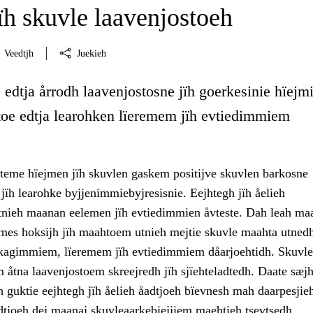
ïh skuvle laavenjostoeh
Veedtjh
Juekieh
edtja årrodh laavenjostosne jïh goerkesinie hïejm
stoe edtja learohken lïeremem jïh evtiedimmiem
teme hïejmen jïh skuvlen gaskem positijve skuvlen barkosne
 jïh learohke byjjenimmiebyjresisnie. Eejhtegh jïh åelieh
tnieh maanan eelemen jïh evtiedimmien åvteste. Dah leah maa
mes hoksijh jïh maahtoem utnieh mejtie skuvle maahta utned
kagimmiem, lïeremem jïh evtiedimmiem dåarjoehtidh. Skuvle
 åtna laavenjostoem skreejredh jïh sjïehteladtedh. Daate sæjh
 guktie eejhtegh jïh åelieh åadtjoeh bïevnesh mah daarpesjieh
tjoeh dej maanaj skuvleaarkebiejjiem maehtieh tsevtsedh.