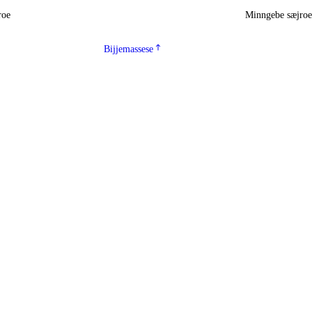
roe
Minngebe sæjro
Bijjemassese