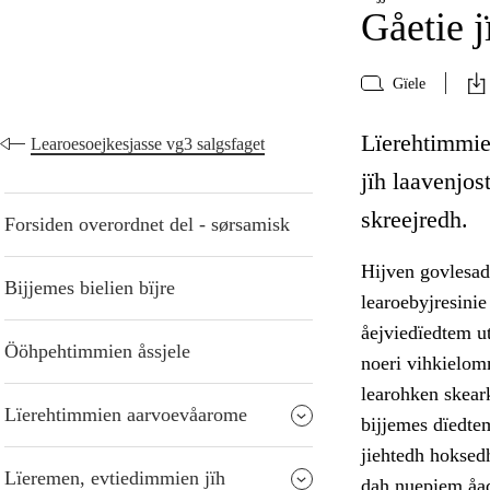
Gåetie j
Gïele
Lïerehtimmie 
Learoesoejkesjasse vg3 salgsfaget
jïh laavenjo
skreejredh.
Forsiden overordnet del - sørsamisk
Hijven govlesad
Bijjemes bielien bïjre
learoebyjresinie
åejviedïedtem u
Ööhpehtimmien åssjele
noeri vihkielom
learohken skear
Lïerehtimmien aarvoevåarome
bijjemes dïedtem
jiehtedh hoksedh
Lïeremen, evtiedimmien jïh
dah nuepiem åad