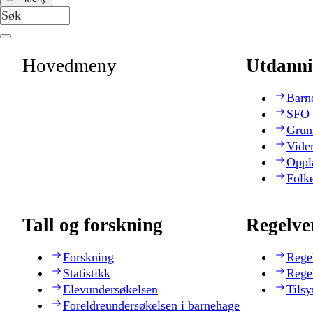
Hovedmeny
Utdanni
Barn
SFO
Grun
Vide
Oppl
Folk
Tall og forskning
Regelve
Forskning
Rege
Statistikk
Rege
Elevundersøkelsen
Tilsy
Foreldreundersøkelsen i barnehage