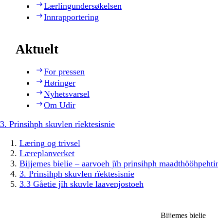
Lærlingundersøkelsen
Innrapportering
Aktuelt
For pressen
Høringer
Nyhetsvarsel
Om Udir
3. Prinsihph skuvlen rïektesisnie
Læring og trivsel
Læreplanverket
Bijjemes bielie – aarvoeh jïh prinsihph maadthööhpeh
3. Prinsihph skuvlen rïektesisnie
3.3 Gåetie jïh skuvle laavenjostoeh
Bijjemes bielie