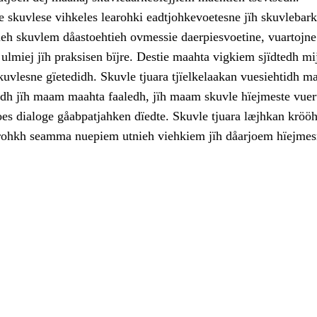
 skuvlese vihkeles learohki eadtjohkevoetesne jïh skuvlebark
ieh skuvlem dåastoehtieh ovmessie daerpiesvoetine, vuartojne
ulmiej jïh praksisen bïjre. Destie maahta vigkiem sjïdtedh mi
kuvlesne gïetedidh. Skuvle tjuara tjïelkelaakan vuesiehtidh 
jodh jïh maam maahta faaledh, jïh maam skuvle hïejmeste vuer
oes dialoge gåabpatjahken dïedte. Skuvle tjuara læjhkan kröö
rohkh seamma nuepiem utnieh viehkiem jïh dåarjoem hïejmes