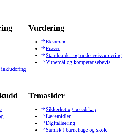
ring
Vurdering
Eksamen
Prøver
Standpunkt- og underveisvurdering
Vitnemål og kompetansebevis
 inkludering
skudd
Temasider
e
Sikkerhet og beredskap
og
Læremidler
Digitalisering
Samisk i barnehage og skole