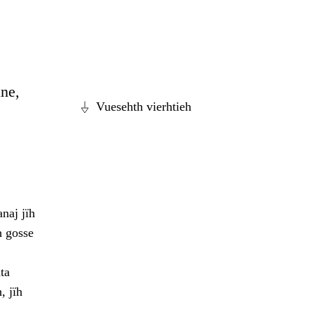
ine,
Vuesehth vierhtieh
naj jïh
h gosse
ta
, jïh