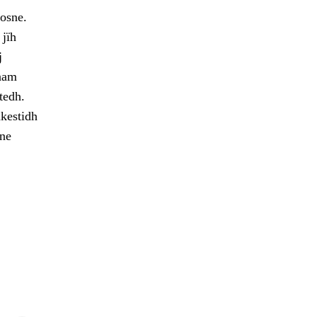
osne.
 jïh
j
maam
tedh.
hkestidh
ne