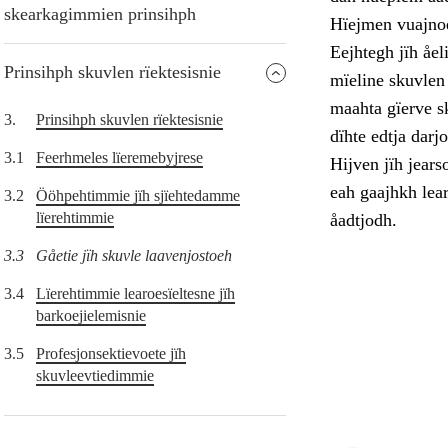
skearkagimmien prinsihph
Hïejmen vuajnoe
Eejhtegh jïh åel
Prinsihph skuvlen rïektesisnie
mïeline skuvlen 
maahta gïerve s
3.
Prinsihph skuvlen rïektesisnie
dïhte edtja dar
3.1
Feerhmeles lïeremebyjrese
Hijven jïh jears
eah gaajhkh lea
3.2
Ööhpehtimmie jïh sjïehtedamme
lïerehtimmie
åadtjodh.
3.3
Gåetie jïh skuvle laavenjostoeh
3.4
Lïerehtimmie learoesïeltesne jïh
barkoejielemisnie
3.5
Profesjonsektievoete jïh
skuvleevtiedimmie