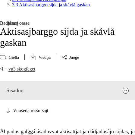
3.3 Aktisasjbarggo sijda ja skåvlå gaskan
Badjásasj oasse
Aktisasjbarggo sijda ja skåvlå
gaskan
Giella
Viedtja
Juoge
vg3 skogfaget
Sisadno
Vuoseda ressursajt
Åhpadus galggá ásaduvvat aktisattjat ja dádjadusájn sijdas, ja