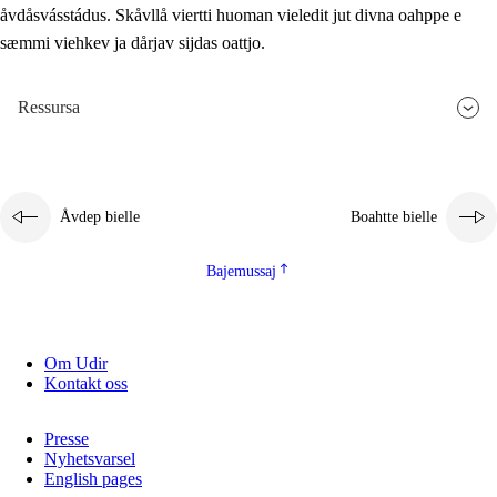
åvdåsvásstádus. Skåvllå viertti huoman vieledit jut divna oahppe e
sæmmi viehkev ja dårjav sijdas oattjo.
Ressursa
Åvdep bielle
Boahtte bielle
Bajemussaj
Om Udir
Kontakt oss
Presse
Nyhetsvarsel
English pages