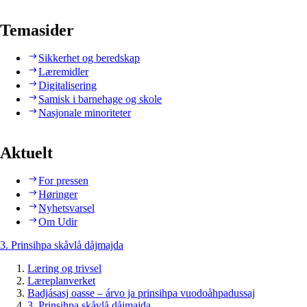
Temasider
Sikkerhet og beredskap
Læremidler
Digitalisering
Samisk i barnehage og skole
Nasjonale minoriteter
Aktuelt
For pressen
Høringer
Nyhetsvarsel
Om Udir
3. Prinsihpa skåvlå dåjmajda
Læring og trivsel
Læreplanverket
Badjásasj oasse – árvo ja prinsihpa vuodoåhpadussaj
3. Prinsihpa skåvlå dåjmajda