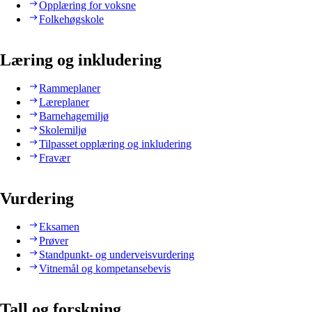
Opplæring for voksne
Folkehøgskole
Læring og inkludering
Rammeplaner
Læreplaner
Barnehagemiljø
Skolemiljø
Tilpasset opplæring og inkludering
Fravær
Vurdering
Eksamen
Prøver
Standpunkt- og underveisvurdering
Vitnemål og kompetansebevis
Tall og forskning