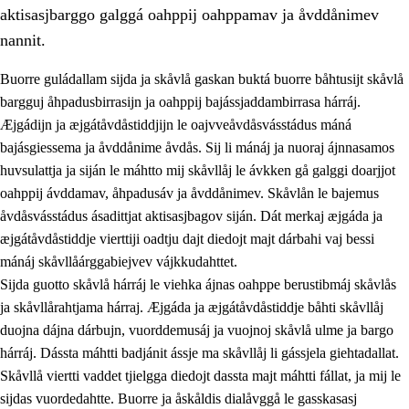
aktisasjbarggo galggá oahppij oahppamav ja åvddånimev
nannit.
Buorre guládallam sijda ja skåvlå gaskan buktá buorre båhtusijt skåvlå
bargguj åhpadusbirrasijn ja oahppij bajássjaddambirrasa hárráj.
Æjgádijn ja æjgátåvdåstiddjijn le oajvveåvdåsvásstádus máná
bajásgiessema ja åvddånime åvdås. Sij li mánáj ja nuoraj ájnnasamos
huvsulattja ja siján le máhtto mij skåvllåj le ávkken gå galggi doarjjot
oahppij ávddamav, åhpadusáv ja åvddånimev. Skåvlån le bajemus
åvdåsvásstádus ásadittjat aktisasjbagov siján. Dát merkaj æjgáda ja
3.
Prinsihpa skåvlå dåjmajda
æjgátåvdåstiddje vierttiji oadtju dajt diedojt majt dárbahi vaj bessi
3.1
Sebrudahtte oahppambirás
mánáj skåvllåárggabiejvev vájkkudahttet.
Sijda guotto skåvlå hárráj le viehka ájnas oahppe berustibmáj skåvlås
3.2
Åhpadibme ja hiebadum åhpadus
ja skåvllårahtjama hárraj. Æjgáda ja æjgátåvdåstiddje båhti skåvllåj
3.3
Aktisasjbarggo sijda ja skåvlå gaskan
duojna dájna dárbujn, vuorddemusáj ja vuojnoj skåvlå ulme ja bargo
hárráj. Dássta máhtti badjánit ássje ma skåvllåj li gássjela giehtadallat.
3.4
Åhpadus åhpadusvidnudagán ja barggoiellemin
Skåvllå viertti vaddet tjielgga diedojt dassta majt máhtti fállat, ja mij le
3.5
Profesjåvnåaktisasjvuohta ja skåvllååvddånibme
sijdas vuordedahtte. Buorre ja åskåldis dialåvggå le gasskasasj