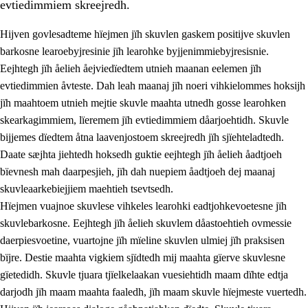
evtiedimmiem skreejredh.
Hijven govlesadteme hïejmen jïh skuvlen gaskem positijve skuvlen
barkosne learoebyjresinie jïh learohke byjjenimmiebyjresisnie.
Eejhtegh jïh åelieh åejviedïedtem utnieh maanan eelemen jïh
evtiedimmien åvteste. Dah leah maanaj jïh noeri vihkielommes hoksijh
jïh maahtoem utnieh mejtie skuvle maahta utnedh gosse learohken
skearkagimmiem, lïeremem jïh evtiedimmiem dåarjoehtidh. Skuvle
bijjemes dïedtem åtna laavenjostoem skreejredh jïh sjïehteladtedh.
3.
Prinsihph skuvlen rïektesisnie
Daate sæjhta jiehtedh hoksedh guktie eejhtegh jïh åelieh åadtjoeh
3.1
Feerhmeles lïeremebyjrese
bïevnesh mah daarpesjieh, jïh dah nuepiem åadtjoeh dej maanaj
skuvleaarkebiejjiem maehtieh tsevtsedh.
3.2
Ööhpehtimmie jïh sjïehtedamme lïerehtimmie
Hïejmen vuajnoe skuvlese vihkeles learohki eadtjohkevoetesne jïh
3.3
Gåetie jïh skuvle laavenjostoeh
skuvlebarkosne. Eejhtegh jïh åelieh skuvlem dåastoehtieh ovmessie
daerpiesvoetine, vuartojne jïh mïeline skuvlen ulmiej jïh praksisen
3.4
Lïerehtimmie learoesïeltesne jïh barkoejielemisnie
bïjre. Destie maahta vigkiem sjïdtedh mij maahta gïerve skuvlesne
3.5
Profesjonsektievoete jïh skuvleevtiedimmie
gïetedidh. Skuvle tjuara tjïelkelaakan vuesiehtidh maam dïhte edtja
darjodh jïh maam maahta faaledh, jïh maam skuvle hïejmeste vuertedh.