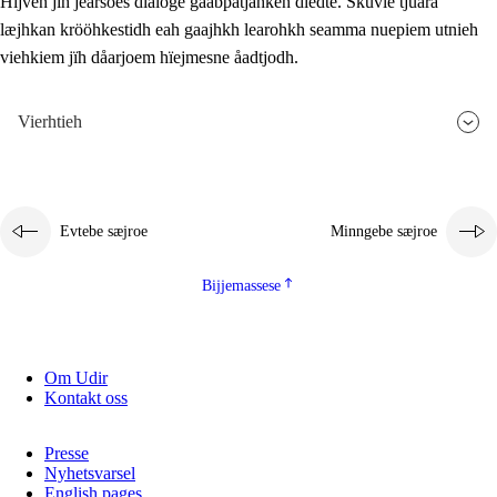
Hijven jïh jearsoes dialoge gåabpatjahken dïedte. Skuvle tjuara
læjhkan krööhkestidh eah gaajhkh learohkh seamma nuepiem utnieh
viehkiem jïh dåarjoem hïejmesne åadtjodh.
Vierhtieh
Evtebe sæjroe
Minngebe sæjroe
Bijjemassese
Om Udir
Kontakt oss
Presse
Nyhetsvarsel
English pages