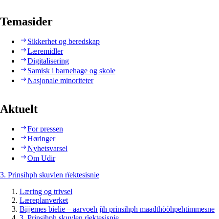
Temasider
Sikkerhet og beredskap
Læremidler
Digitalisering
Samisk i barnehage og skole
Nasjonale minoriteter
Aktuelt
For pressen
Høringer
Nyhetsvarsel
Om Udir
3. Prinsihph skuvlen rïektesisnie
Læring og trivsel
Læreplanverket
Bijjemes bielie – aarvoeh jïh prinsihph maadthööhpehtimmesne
3. Prinsihph skuvlen rïektesisnie