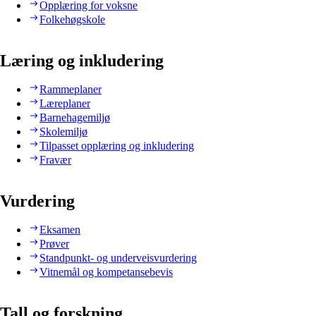
Opplæring for voksne
Folkehøgskole
Læring og inkludering
Rammeplaner
Læreplaner
Barnehagemiljø
Skolemiljø
Tilpasset opplæring og inkludering
Fravær
Vurdering
Eksamen
Prøver
Standpunkt- og underveisvurdering
Vitnemål og kompetansebevis
Tall og forskning