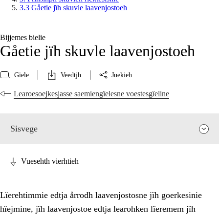
3.3 Gåetie jïh skuvle laavenjostoeh
Bijjemes bielie
Gåetie jïh skuvle laavenjostoeh
Gïele
Veedtjh
Juekieh
Learoesoejkesjasse saemiengïelesne voestesgïeline
Sisvege
Vuesehth vierhtieh
Lïerehtimmie edtja årrodh laavenjostosne jïh goerkesinie
hïejmine, jïh laavenjostoe edtja learohken lïeremem jïh