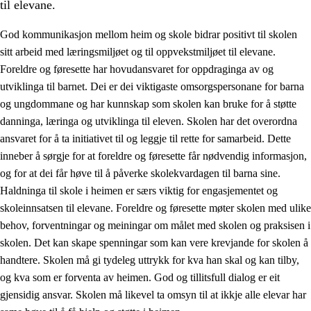
til elevane.
God kommunikasjon mellom heim og skole bidrar positivt til skolen
sitt arbeid med læringsmiljøet og til oppvekstmiljøet til elevane.
Foreldre og føresette har hovudansvaret for oppdraginga av og
utviklinga til barnet. Dei er dei viktigaste omsorgspersonane for barna
og ungdommane og har kunnskap som skolen kan bruke for å støtte
danninga, læringa og utviklinga til eleven. Skolen har det overordna
ansvaret for å ta initiativet til og leggje til rette for samarbeid. Dette
3.
Prinsipp for praksisen i skolen
inneber å sørgje for at foreldre og føresette får nødvendig informasjon,
3.1
Eit inkluderande læringsmiljø
og for at dei får høve til å påverke skolekvardagen til barna sine.
Haldninga til skole i heimen er særs viktig for engasjementet og
3.2
Undervisning og tilpassa opplæring
skoleinnsatsen til elevane. Foreldre og føresette møter skolen med ulike
3.3
Samarbeid mellom heim og skole
behov, forventningar og meiningar om målet med skolen og praksisen i
skolen. Det kan skape spenningar som kan vere krevjande for skolen å
3.4
Opplæring i lærebedrift og arbeidsliv
handtere. Skolen må gi tydeleg uttrykk for kva han skal og kan tilby,
3.5
Profesjonsfellesskap og skoleutvikling
og kva som er forventa av heimen. God og tillitsfull dialog er eit
gjensidig ansvar. Skolen må likevel ta omsyn til at ikkje alle elevar har