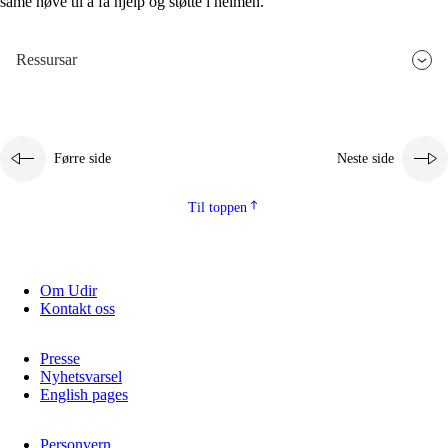
same høve til å få hjelp og støtte i heimen.
Ressursar
Førre side
Neste side
Til toppen
Om Udir
Kontakt oss
Presse
Nyhetsvarsel
English pages
Personvern