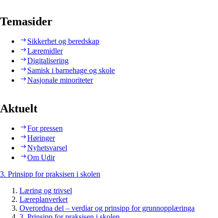
Temasider
Sikkerhet og beredskap
Læremidler
Digitalisering
Samisk i barnehage og skole
Nasjonale minoriteter
Aktuelt
For pressen
Høringer
Nyhetsvarsel
Om Udir
3. Prinsipp for praksisen i skolen
Læring og trivsel
Læreplanverket
Overordna del – verdiar og prinsipp for grunnopplæringa
3. Prinsipp for praksisen i skolen