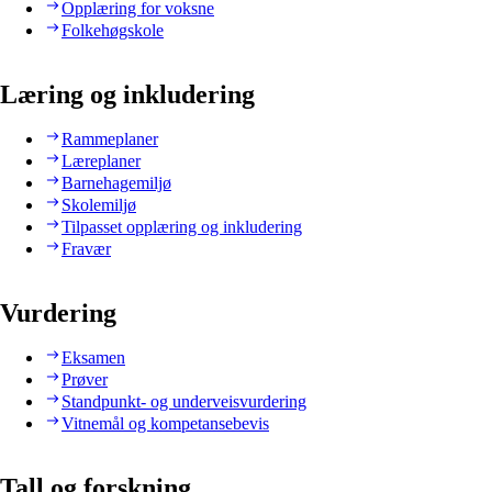
Opplæring for voksne
Folkehøgskole
Læring og inkludering
Rammeplaner
Læreplaner
Barnehagemiljø
Skolemiljø
Tilpasset opplæring og inkludering
Fravær
Vurdering
Eksamen
Prøver
Standpunkt- og underveisvurdering
Vitnemål og kompetansebevis
Tall og forskning