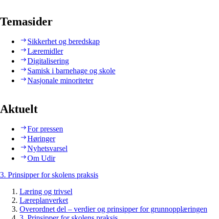
Temasider
Sikkerhet og beredskap
Læremidler
Digitalisering
Samisk i barnehage og skole
Nasjonale minoriteter
Aktuelt
For pressen
Høringer
Nyhetsvarsel
Om Udir
3. Prinsipper for skolens praksis
Læring og trivsel
Læreplanverket
Overordnet del – verdier og prinsipper for grunnopplæringen
3. Prinsipper for skolens praksis