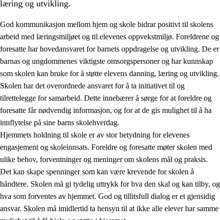
læring og utvikling.
God kommunikasjon mellom hjem og skole bidrar positivt til skolens
arbeid med læringsmiljøet og til elevenes oppvekstmiljø. Foreldrene og
foresatte har hovedansvaret for barnets oppdragelse og utvikling. De er
barnas og ungdommenes viktigste omsorgspersoner og har kunnskap
som skolen kan bruke for å støtte elevens danning, læring og utvikling.
Skolen har det overordnede ansvaret for å ta initiativet til og
tilrettelegge for samarbeid. Dette innebærer å sørge for at foreldre og
3.
Prinsipper for skolens praksis
foresatte får nødvendig informasjon, og for at de gis mulighet til å ha
3.1
Et inkluderende læringsmiljø
innflytelse på sine barns skolehverdag.
Hjemmets holdning til skole er av stor betydning for elevenes
3.2
Undervisning og tilpasset opplæring
engasjement og skoleinnsats. Foreldre og foresatte møter skolen med
3.3
Samarbeid mellom hjem og skole
ulike behov, forventninger og meninger om skolens mål og praksis.
Det kan skape spenninger som kan være krevende for skolen å
3.4
Opplæring i lærebedrift og arbeidsliv
håndtere. Skolen må gi tydelig uttrykk for hva den skal og kan tilby, og
3.5
Profesjonsfellesskap og skoleutvikling
hva som forventes av hjemmet. God og tillitsfull dialog er et gjensidig
ansvar. Skolen må imidlertid ta hensyn til at ikke alle elever har samme