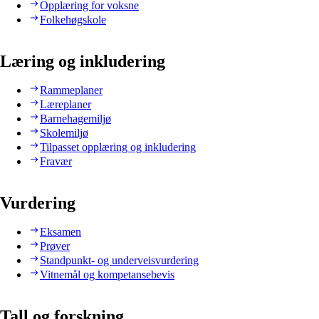
Opplæring for voksne
Folkehøgskole
Læring og inkludering
Rammeplaner
Læreplaner
Barnehagemiljø
Skolemiljø
Tilpasset opplæring og inkludering
Fravær
Vurdering
Eksamen
Prøver
Standpunkt- og underveisvurdering
Vitnemål og kompetansebevis
Tall og forskning