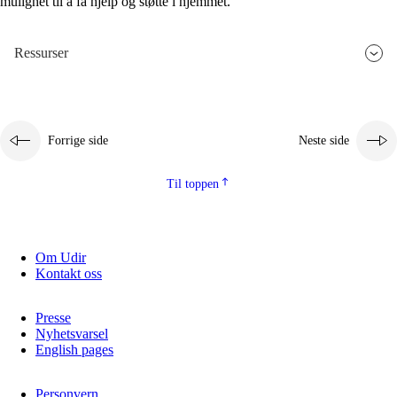
mulighet til å få hjelp og støtte i hjemmet.
Ressurser
Forrige side
Neste side
Til toppen
Om Udir
Kontakt oss
Presse
Nyhetsvarsel
English pages
Personvern