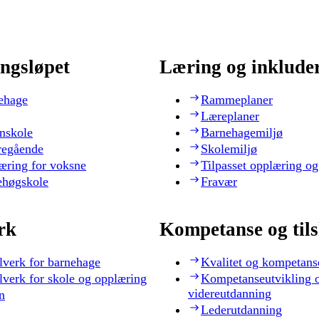
ngsløpet
Læring og inklude
ehage
Rammeplaner
Læreplaner
nskole
Barnehagemiljø
regående
Skolemiljø
æring for voksne
Tilpasset opplæring og
ehøgskole
Fravær
rk
Kompetanse og til
lverk for barnehage
Kvalitet og kompetans
lverk for skole og opplæring
Kompetanseutvikling 
videreutdanning
n
Lederutdanning