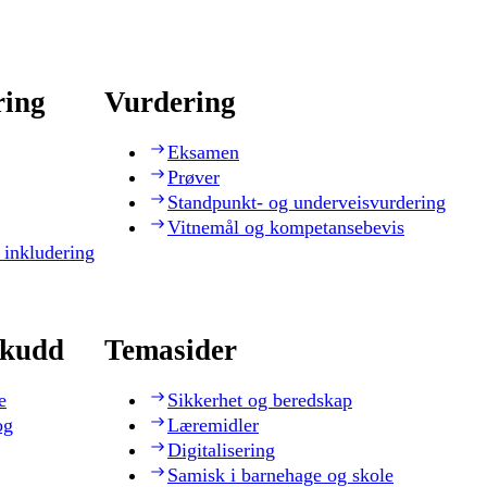
ring
Vurdering
Eksamen
Prøver
Standpunkt- og underveisvurdering
Vitnemål og kompetansebevis
 inkludering
skudd
Temasider
e
Sikkerhet og beredskap
og
Læremidler
Digitalisering
Samisk i barnehage og skole