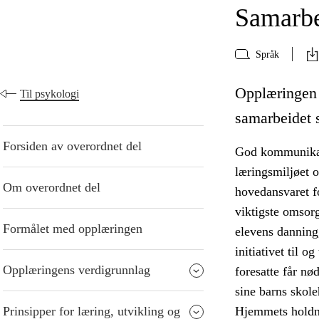
Samarbe
Språk
Opplæringen 
Til psykologi
samarbeidet s
Forsiden av overordnet del
God kommunikasj
læringsmiljøet o
Om overordnet del
hovedansvaret f
viktigste omsor
Formålet med opplæringen
elevens danning,
initiativet til o
Opplæringens verdigrunnlag
foresatte får nø
sine barns skol
Prinsipper for læring, utvikling og
Hjemmets holdni