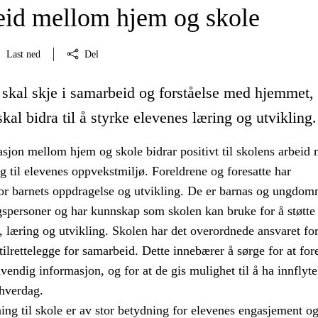
id mellom hjem og skole
Last ned
Del
skal skje i samarbeid og forståelse med hjemmet,
kal bidra til å styrke elevenes læring og utvikling.
on mellom hjem og skole bidrar positivt til skolens arbeid
g til elevenes oppvekstmiljø. Foreldrene og foresatte har
or barnets oppdragelse og utvikling. De er barnas og ungdo
gspersoner og har kunnskap som skolen kan bruke for å støtte
 læring og utvikling. Skolen har det overordnede ansvaret for
g tilrettelegge for samarbeid. Dette innebærer å sørge for at for
dvendig informasjon, og for at de gis mulighet til å ha innflyte
ehverdag.
ng til skole er av stor betydning for elevenes engasjement o