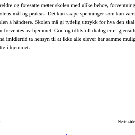
reldre og foresatte møter skolen med ulike behov, forventnin
lens mål og praksis. Det kan skape spenninger som kan vær
len å håndtere. Skolen må gi tydelig uttrykk for hva den ska
m forventes av hjemmet. God og tillitsfull dialog er et gjensid
å imidlertid ta hensyn til at ikke alle elever har samme mulig
øtte i hjemmet.
e
Neste sid