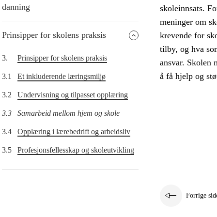
danning
skoleinnsats. Fo
meninger om sko
Prinsipper for skolens praksis
krevende for sko
tilby, og hva so
3.
Prinsipper for skolens praksis
ansvar. Skolen m
å få hjelp og st
3.1
Et inkluderende læringsmiljø
3.2
Undervisning og tilpasset opplæring
3.3
Samarbeid mellom hjem og skole
3.4
Opplæring i lærebedrift og arbeidsliv
3.5
Profesjonsfellesskap og skoleutvikling
Forrige sid