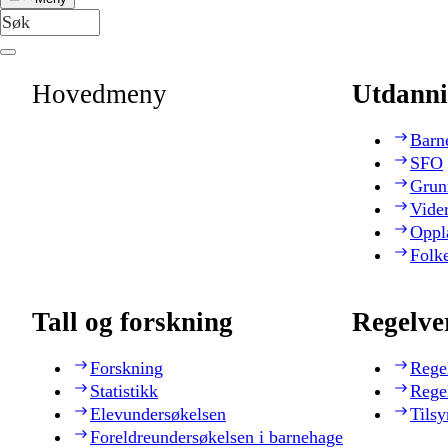
Hovedmeny
Utdanni
Barn
SFO
Grun
Vide
Oppl
Folk
Tall og forskning
Regelve
Forskning
Rege
Statistikk
Rege
Elevundersøkelsen
Tilsy
Foreldreundersøkelsen i barnehage