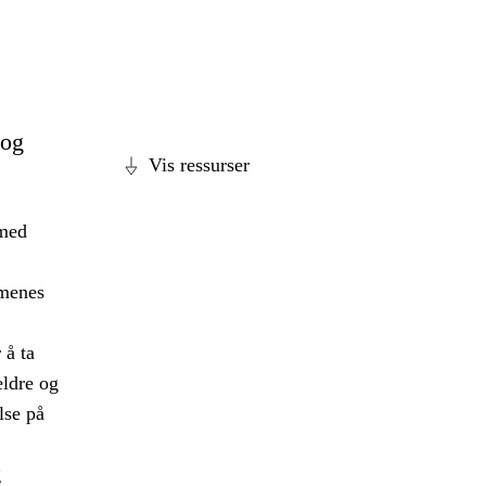
 og
Vis ressurser
 med
mmenes
 å ta
eldre og
lse på
g