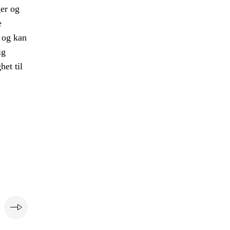
ger og
e
l og kan
ig
het til
e