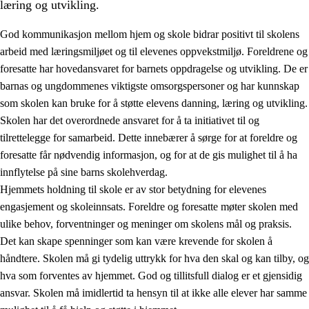
læring og utvikling.
God kommunikasjon mellom hjem og skole bidrar positivt til skolens
arbeid med læringsmiljøet og til elevenes oppvekstmiljø. Foreldrene og
foresatte har hovedansvaret for barnets oppdragelse og utvikling. De er
barnas og ungdommenes viktigste omsorgspersoner og har kunnskap
som skolen kan bruke for å støtte elevens danning, læring og utvikling.
Skolen har det overordnede ansvaret for å ta initiativet til og
tilrettelegge for samarbeid. Dette innebærer å sørge for at foreldre og
3.
Prinsipper for skolens praksis
foresatte får nødvendig informasjon, og for at de gis mulighet til å ha
3.1
Et inkluderende læringsmiljø
innflytelse på sine barns skolehverdag.
Hjemmets holdning til skole er av stor betydning for elevenes
3.2
Undervisning og tilpasset opplæring
engasjement og skoleinnsats. Foreldre og foresatte møter skolen med
3.3
Samarbeid mellom hjem og skole
ulike behov, forventninger og meninger om skolens mål og praksis.
Det kan skape spenninger som kan være krevende for skolen å
3.4
Opplæring i lærebedrift og arbeidsliv
håndtere. Skolen må gi tydelig uttrykk for hva den skal og kan tilby, og
3.5
Profesjonsfellesskap og skoleutvikling
hva som forventes av hjemmet. God og tillitsfull dialog er et gjensidig
ansvar. Skolen må imidlertid ta hensyn til at ikke alle elever har samme