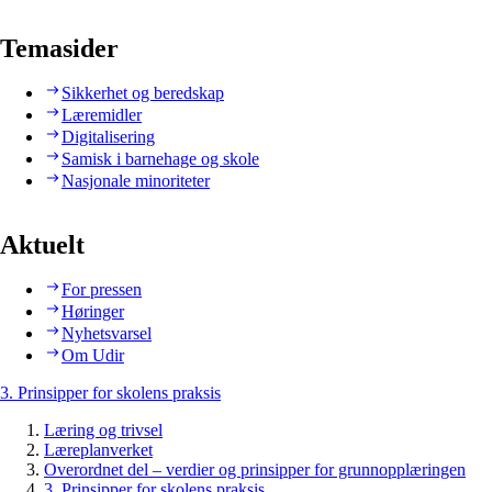
Temasider
Sikkerhet og beredskap
Læremidler
Digitalisering
Samisk i barnehage og skole
Nasjonale minoriteter
Aktuelt
For pressen
Høringer
Nyhetsvarsel
Om Udir
3. Prinsipper for skolens praksis
Læring og trivsel
Læreplanverket
Overordnet del – verdier og prinsipper for grunnopplæringen
3. Prinsipper for skolens praksis