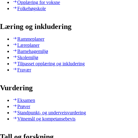
Opplæring for voksne
Folkehøgskole
Læring og inkludering
Rammeplaner
Læreplaner
Barnehagemiljø
Skolemiljø
Tilpasset opplæring og inkludering
Fravær
Vurdering
Eksamen
Prøver
Standpunkt- og underveisvurdering
Vitnemål og kompetansebevis
Tall og forskning