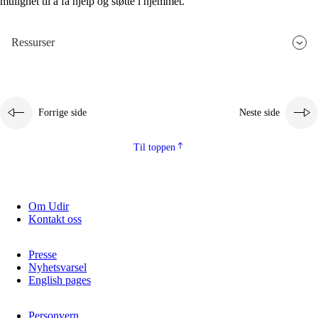
mulighet til å få hjelp og støtte i hjemmet.
Ressurser
Forrige side
Neste side
Til toppen
Om Udir
Kontakt oss
Presse
Nyhetsvarsel
English pages
Personvern