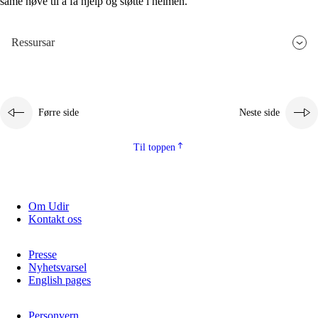
same høve til å få hjelp og støtte i heimen.
Ressursar
Førre side
Neste side
Til toppen
Om Udir
Kontakt oss
Presse
Nyhetsvarsel
English pages
Personvern