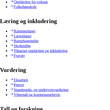
Opplæring for voksne
Folkehøgskole
Læring og inkludering
Rammeplaner
Læreplaner
Barnehagemiljø
Skolemiljø
Tilpasset opplæring og inkludering
Fravær
Vurdering
Eksamen
Prøver
Standpunkt- og underveisvurdering
Vitnemål og kompetansebevis
Tall og forskning