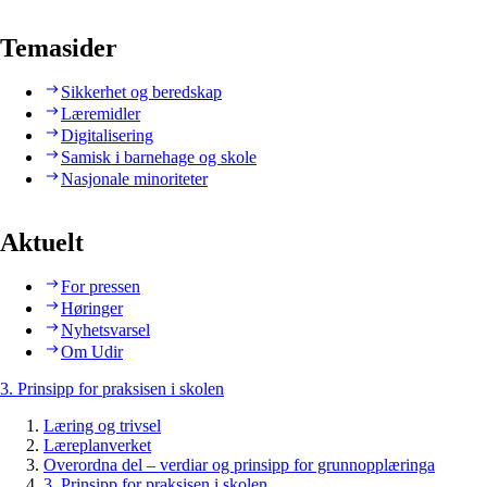
Temasider
Sikkerhet og beredskap
Læremidler
Digitalisering
Samisk i barnehage og skole
Nasjonale minoriteter
Aktuelt
For pressen
Høringer
Nyhetsvarsel
Om Udir
3. Prinsipp for praksisen i skolen
Læring og trivsel
Læreplanverket
Overordna del – verdiar og prinsipp for grunnopplæringa
3. Prinsipp for praksisen i skolen