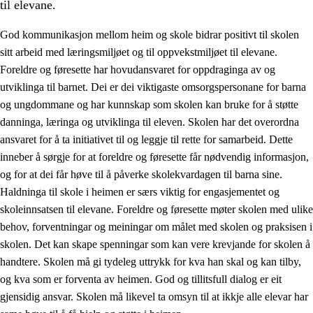
til elevane.
God kommunikasjon mellom heim og skole bidrar positivt til skolen
sitt arbeid med læringsmiljøet og til oppvekstmiljøet til elevane.
Foreldre og føresette har hovudansvaret for oppdraginga av og
utviklinga til barnet. Dei er dei viktigaste omsorgspersonane for barna
og ungdommane og har kunnskap som skolen kan bruke for å støtte
danninga, læringa og utviklinga til eleven. Skolen har det overordna
ansvaret for å ta initiativet til og leggje til rette for samarbeid. Dette
3.
Prinsipp for praksisen i skolen
inneber å sørgje for at foreldre og føresette får nødvendig informasjon,
3.1
Eit inkluderande læringsmiljø
og for at dei får høve til å påverke skolekvardagen til barna sine.
Haldninga til skole i heimen er særs viktig for engasjementet og
3.2
Undervisning og tilpassa opplæring
skoleinnsatsen til elevane. Foreldre og føresette møter skolen med ulike
3.3
Samarbeid mellom heim og skole
behov, forventningar og meiningar om målet med skolen og praksisen i
skolen. Det kan skape spenningar som kan vere krevjande for skolen å
3.4
Opplæring i lærebedrift og arbeidsliv
handtere. Skolen må gi tydeleg uttrykk for kva han skal og kan tilby,
3.5
Profesjonsfellesskap og skoleutvikling
og kva som er forventa av heimen. God og tillitsfull dialog er eit
gjensidig ansvar. Skolen må likevel ta omsyn til at ikkje alle elevar har