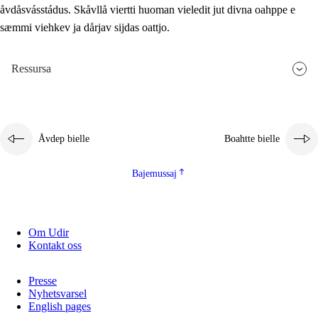
åvdåsvásstádus. Skåvllå viertti huoman vieledit jut divna oahppe e
sæmmi viehkev ja dårjav sijdas oattjo.
Ressursa
Åvdep bielle
Boahtte bielle
Bajemussaj
Om Udir
Kontakt oss
Presse
Nyhetsvarsel
English pages