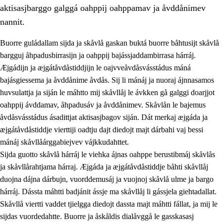
aktisasjbarggo galggá oahppij oahppamav ja åvddånimev
nannit.
Buorre guládallam sijda ja skåvlå gaskan buktá buorre båhtusijt skåvlå
bargguj åhpadusbirrasijn ja oahppij bajássjaddambirrasa hárráj.
Æjgádijn ja æjgátåvdåstiddjijn le oajvveåvdåsvásstádus máná
bajásgiessema ja åvddånime åvdås. Sij li mánáj ja nuoraj ájnnasamos
huvsulattja ja siján le máhtto mij skåvllåj le ávkken gå galggi doarjjot
oahppij ávddamav, åhpadusáv ja åvddånimev. Skåvlån le bajemus
åvdåsvásstádus ásadittjat aktisasjbagov siján. Dát merkaj æjgáda ja
3.
Prinsihpa skåvlå dåjmajda
æjgátåvdåstiddje vierttiji oadtju dajt diedojt majt dárbahi vaj bessi
3.1
Sebrudahtte oahppambirás
mánáj skåvllåárggabiejvev vájkkudahttet.
Sijda guotto skåvlå hárráj le viehka ájnas oahppe berustibmáj skåvlås
3.2
Åhpadibme ja hiebadum åhpadus
ja skåvllårahtjama hárraj. Æjgáda ja æjgátåvdåstiddje båhti skåvllåj
3.3
Aktisasjbarggo sijda ja skåvlå gaskan
duojna dájna dárbujn, vuorddemusáj ja vuojnoj skåvlå ulme ja bargo
hárráj. Dássta máhtti badjánit ássje ma skåvllåj li gássjela giehtadallat.
3.4
Åhpadus åhpadusvidnudagán ja barggoiellemin
Skåvllå viertti vaddet tjielgga diedojt dassta majt máhtti fállat, ja mij le
3.5
Profesjåvnåaktisasjvuohta ja skåvllååvddånibme
sijdas vuordedahtte. Buorre ja åskåldis dialåvggå le gasskasasj