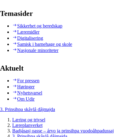
Temasider
Sikkerhet og beredskap
Læremidler
Digitalisering
Samisk i barnehage og skole
Nasjonale minoriteter
Aktuelt
For pressen
Høringer
Nyhetsvarsel
Om Udir
3. Prinsihpa skåvlå dåjmajda
Læring og trivsel
Læreplanverket
Badjásasj oasse – árvo ja prinsihpa vuodoåhpadussaj
3. Prinsihpa skåvlå dåjmajda