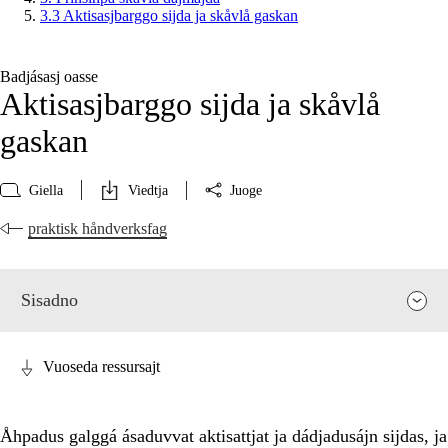
3.3 Aktisasjbarggo sijda ja skåvlå gaskan
Badjásasj oasse
Aktisasjbarggo sijda ja skåvlå
gaskan
Giella
Viedtja
Juoge
praktisk håndverksfag
Sisadno
Vuoseda ressursajt
Åhpadus galggá ásaduvvat aktisattjat ja dádjadusájn sijdas, ja