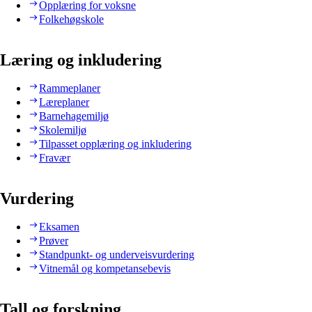
Opplæring for voksne
Folkehøgskole
Læring og inkludering
Rammeplaner
Læreplaner
Barnehagemiljø
Skolemiljø
Tilpasset opplæring og inkludering
Fravær
Vurdering
Eksamen
Prøver
Standpunkt- og underveisvurdering
Vitnemål og kompetansebevis
Tall og forskning