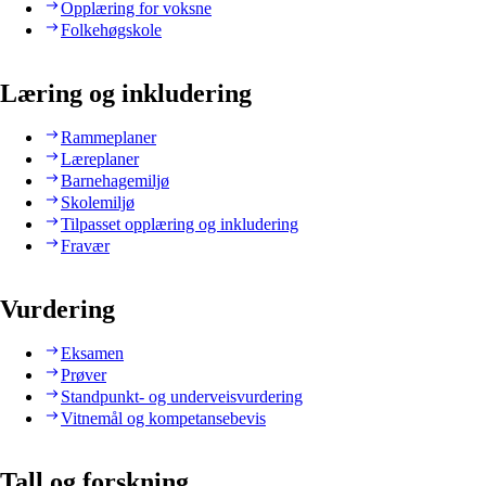
Opplæring for voksne
Folkehøgskole
Læring og inkludering
Rammeplaner
Læreplaner
Barnehagemiljø
Skolemiljø
Tilpasset opplæring og inkludering
Fravær
Vurdering
Eksamen
Prøver
Standpunkt- og underveisvurdering
Vitnemål og kompetansebevis
Tall og forskning