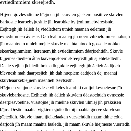
evtiedimmiem skreejredh.
Hijven govlesadteme hïejmen jïh skuvlen gaskem positijve skuvlen
barkosne learoebyjresinie jïh learohke byjjenimmiebyjresisnie.
Eejhtegh jïh åelieh åejviedïedtem utnieh maanan eelemen jïh
evtiedimmien åvteste. Dah leah maanaj jïh noeri vihkielommes hoksijh
jïh maahtoem utnieh mejtie skuvle maahta utnedh gosse learohken
skearkagimmiem, lïeremem jïh evtiedimmiem dåarjoehtidh. Skuvle
bijjemes dïedtem åtna laavenjostoem skreejredh jïh sjïehteladtedh.
3.
Prinsihph skuvlen rïektesisnie
Daate sæjhta jiehtedh hoksedh guktie eejhtegh jïh åelieh åadtjoeh
3.1
Feerhmeles lïeremebyjrese
bïevnesh mah daarpesjieh, jïh dah nuepiem åadtjoeh dej maanaj
skuvleaarkebiejjiem maehtieh tsevtsedh.
3.2
Ööhpehtimmie jïh sjïehtedamme lïerehtimmie
Hïejmen vuajnoe skuvlese vihkeles learohki eadtjohkevoetesne jïh
3.3
Gåetie jïh skuvle laavenjostoeh
skuvlebarkosne. Eejhtegh jïh åelieh skuvlem dåastoehtieh ovmessie
daerpiesvoetine, vuartojne jïh mïeline skuvlen ulmiej jïh praksisen
3.4
Lïerehtimmie learoesïeltesne jïh barkoejielemisnie
bïjre. Destie maahta vigkiem sjïdtedh mij maahta gïerve skuvlesne
3.5
Profesjonsektievoete jïh skuvleevtiedimmie
gïetedidh. Skuvle tjuara tjïelkelaakan vuesiehtidh maam dïhte edtja
darjodh jïh maam maahta faaledh, jïh maam skuvle hïejmeste vuertedh.