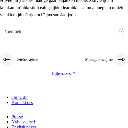
Hijven jïh jearsoes dialoge gåabpatjahken dïedte. Skuvle tjuara
læjhkan krööhkestidh eah gaajhkh learohkh seamma nuepiem utnieh
viehkiem jïh dåarjoem hïejmesne åadtjodh.
Vierhtieh
Evtebe sæjroe
Minngebe sæjroe
Bijjemassese
Om Udir
Kontakt oss
Presse
Nyhetsvarsel
English pages