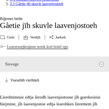
3.3 Gåetie jïh skuvle laavenjostoeh
Bijjemes bielie
Gåetie jïh skuvle laavenjostoeh
Gïele
Veedtjh
Juekieh
Learoesoejkesjasse norsk kort botid vgo
Sisvege
Vuesehth vierhtieh
Lïerehtimmie edtja årrodh laavenjostosne jïh goerkesinie
hïejmine, jïh laavenjostoe edtja learohken lïeremem jïh