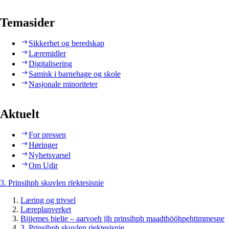
Temasider
Sikkerhet og beredskap
Læremidler
Digitalisering
Samisk i barnehage og skole
Nasjonale minoriteter
Aktuelt
For pressen
Høringer
Nyhetsvarsel
Om Udir
3. Prinsihph skuvlen rïektesisnie
Læring og trivsel
Læreplanverket
Bijjemes bielie – aarvoeh jïh prinsihph maadthööhpehtimmesne
3. Prinsihph skuvlen rïektesisnie