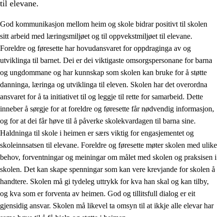
til elevane.
God kommunikasjon mellom heim og skole bidrar positivt til skolen
sitt arbeid med læringsmiljøet og til oppvekstmiljøet til elevane.
Foreldre og føresette har hovudansvaret for oppdraginga av og
utviklinga til barnet. Dei er dei viktigaste omsorgspersonane for barna
og ungdommane og har kunnskap som skolen kan bruke for å støtte
danninga, læringa og utviklinga til eleven. Skolen har det overordna
ansvaret for å ta initiativet til og leggje til rette for samarbeid. Dette
3.
Prinsipp for praksisen i skolen
inneber å sørgje for at foreldre og føresette får nødvendig informasjon,
3.1
Eit inkluderande læringsmiljø
og for at dei får høve til å påverke skolekvardagen til barna sine.
Haldninga til skole i heimen er særs viktig for engasjementet og
3.2
Undervisning og tilpassa opplæring
skoleinnsatsen til elevane. Foreldre og føresette møter skolen med ulike
3.3
Samarbeid mellom heim og skole
behov, forventningar og meiningar om målet med skolen og praksisen i
skolen. Det kan skape spenningar som kan vere krevjande for skolen å
3.4
Opplæring i lærebedrift og arbeidsliv
handtere. Skolen må gi tydeleg uttrykk for kva han skal og kan tilby,
3.5
Profesjonsfellesskap og skoleutvikling
og kva som er forventa av heimen. God og tillitsfull dialog er eit
gjensidig ansvar. Skolen må likevel ta omsyn til at ikkje alle elevar har