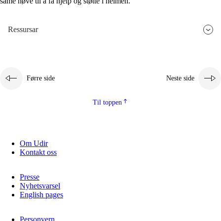
same høve til å få hjelp og støtte i heimen.
Ressursar
Førre side
Neste side
Til toppen
Om Udir
Kontakt oss
Presse
Nyhetsvarsel
English pages
Personvern