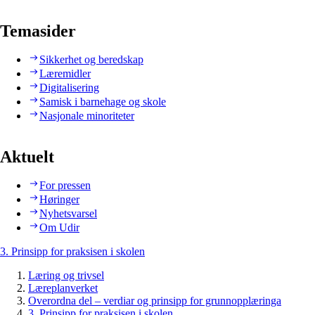
Temasider
Sikkerhet og beredskap
Læremidler
Digitalisering
Samisk i barnehage og skole
Nasjonale minoriteter
Aktuelt
For pressen
Høringer
Nyhetsvarsel
Om Udir
3. Prinsipp for praksisen i skolen
Læring og trivsel
Læreplanverket
Overordna del – verdiar og prinsipp for grunnopplæringa
3. Prinsipp for praksisen i skolen