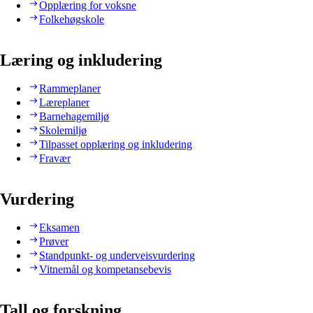
Opplæring for voksne
Folkehøgskole
Læring og inkludering
Rammeplaner
Læreplaner
Barnehagemiljø
Skolemiljø
Tilpasset opplæring og inkludering
Fravær
Vurdering
Eksamen
Prøver
Standpunkt- og underveisvurdering
Vitnemål og kompetansebevis
Tall og forskning