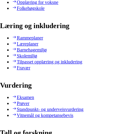
Opplæring for voksne
Folkehøgskole
Læring og inkludering
Rammeplaner
Læreplaner
Barnehagemiljø
Skolemiljø
Tilpasset opplæring og inkludering
Fravær
Vurdering
Eksamen
Prøver
Standpunkt- og underveisvurdering
Vitnemål og kompetansebevis
Tall og forskning