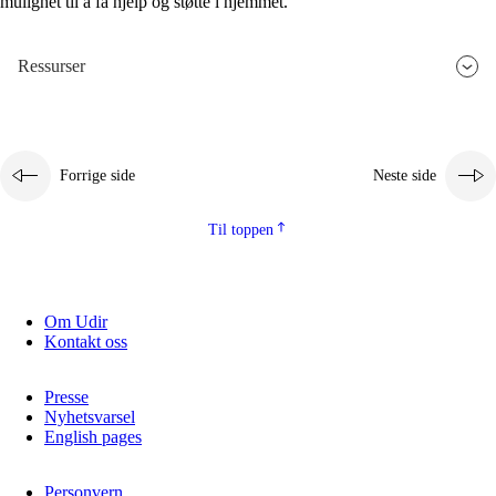
mulighet til å få hjelp og støtte i hjemmet.
Ressurser
Forrige side
Neste side
Til toppen
Om Udir
Kontakt oss
Presse
Nyhetsvarsel
English pages
Personvern