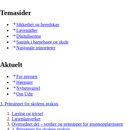
Temasider
Sikkerhet og beredskap
Læremidler
Digitalisering
Samisk i barnehage og skole
Nasjonale minoriteter
Aktuelt
For pressen
Høringer
Nyhetsvarsel
Om Udir
3. Prinsipper for skolens praksis
Læring og trivsel
Læreplanverket
Overordnet del – verdier og prinsipper for grunnopplæringen
3. Prinsipper for skolens praksis