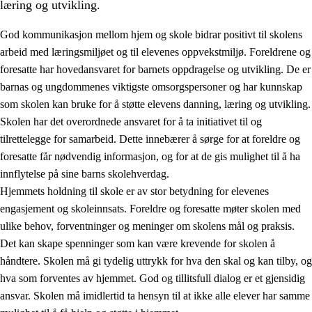
læring og utvikling.
God kommunikasjon mellom hjem og skole bidrar positivt til skolens
arbeid med læringsmiljøet og til elevenes oppvekstmiljø. Foreldrene og
foresatte har hovedansvaret for barnets oppdragelse og utvikling. De er
barnas og ungdommenes viktigste omsorgspersoner og har kunnskap
som skolen kan bruke for å støtte elevens danning, læring og utvikling.
Skolen har det overordnede ansvaret for å ta initiativet til og
tilrettelegge for samarbeid. Dette innebærer å sørge for at foreldre og
3.
Prinsipper for skolens praksis
foresatte får nødvendig informasjon, og for at de gis mulighet til å ha
3.1
Et inkluderende læringsmiljø
innflytelse på sine barns skolehverdag.
Hjemmets holdning til skole er av stor betydning for elevenes
3.2
Undervisning og tilpasset opplæring
engasjement og skoleinnsats. Foreldre og foresatte møter skolen med
3.3
Samarbeid mellom hjem og skole
ulike behov, forventninger og meninger om skolens mål og praksis.
Det kan skape spenninger som kan være krevende for skolen å
3.4
Opplæring i lærebedrift og arbeidsliv
håndtere. Skolen må gi tydelig uttrykk for hva den skal og kan tilby, og
3.5
Profesjonsfellesskap og skoleutvikling
hva som forventes av hjemmet. God og tillitsfull dialog er et gjensidig
ansvar. Skolen må imidlertid ta hensyn til at ikke alle elever har samme