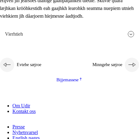
Hijven jïh jearsoes dialoge gåabpatjahken dïedte. Skuvle tjuara
læjhkan krööhkestidh eah gaajhkh learohkh seamma nuepiem utnieh
viehkiem jïh dåarjoem hïejmesne åadtjodh.
Vierhtieh
Evtebe sæjroe
Minngebe sæjroe
Bijjemassese
Om Udir
Kontakt oss
Presse
Nyhetsvarsel
English pages