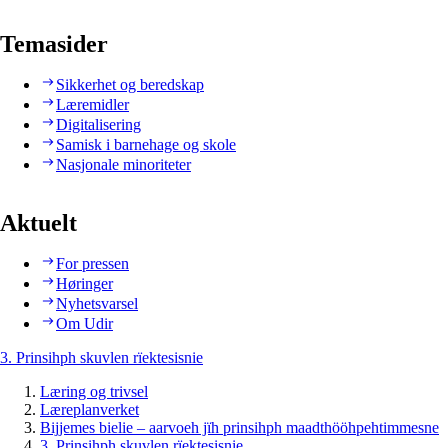
Temasider
Sikkerhet og beredskap
Læremidler
Digitalisering
Samisk i barnehage og skole
Nasjonale minoriteter
Aktuelt
For pressen
Høringer
Nyhetsvarsel
Om Udir
3. Prinsihph skuvlen rïektesisnie
Læring og trivsel
Læreplanverket
Bijjemes bielie – aarvoeh jïh prinsihph maadthööhpehtimmesne
3. Prinsihph skuvlen rïektesisnie