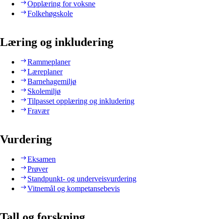
Opplæring for voksne
Folkehøgskole
Læring og inkludering
Rammeplaner
Læreplaner
Barnehagemiljø
Skolemiljø
Tilpasset opplæring og inkludering
Fravær
Vurdering
Eksamen
Prøver
Standpunkt- og underveisvurdering
Vitnemål og kompetansebevis
Tall og forskning