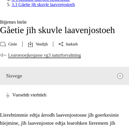
3.3 Gåetie jïh skuvle laavenjostoeh
Bijjemes bielie
Gåetie jïh skuvle laavenjostoeh
Gïele
Veedtjh
Juekieh
Learoesoejkesjasse vg3 naturforvaltning
Sisvege
Vuesehth vierhtieh
Lïerehtimmie edtja årrodh laavenjostosne jïh goerkesinie
hïejmine, jïh laavenjostoe edtja learohken lïeremem jïh