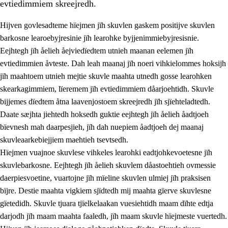
evtiedimmiem skreejredh.
Hijven govlesadteme hïejmen jïh skuvlen gaskem positijve skuvlen
barkosne learoebyjresinie jïh learohke byjjenimmiebyjresisnie.
Eejhtegh jïh åelieh åejviedïedtem utnieh maanan eelemen jïh
evtiedimmien åvteste. Dah leah maanaj jïh noeri vihkielommes hoksijh
jïh maahtoem utnieh mejtie skuvle maahta utnedh gosse learohken
skearkagimmiem, lïeremem jïh evtiedimmiem dåarjoehtidh. Skuvle
bijjemes dïedtem åtna laavenjostoem skreejredh jïh sjïehteladtedh.
3.
Prinsihph skuvlen rïektesisnie
Daate sæjhta jiehtedh hoksedh guktie eejhtegh jïh åelieh åadtjoeh
3.1
Feerhmeles lïeremebyjrese
bïevnesh mah daarpesjieh, jïh dah nuepiem åadtjoeh dej maanaj
skuvleaarkebiejjiem maehtieh tsevtsedh.
3.2
Ööhpehtimmie jïh sjïehtedamme lïerehtimmie
Hïejmen vuajnoe skuvlese vihkeles learohki eadtjohkevoetesne jïh
3.3
Gåetie jïh skuvle laavenjostoeh
skuvlebarkosne. Eejhtegh jïh åelieh skuvlem dåastoehtieh ovmessie
daerpiesvoetine, vuartojne jïh mïeline skuvlen ulmiej jïh praksisen
3.4
Lïerehtimmie learoesïeltesne jïh barkoejielemisnie
bïjre. Destie maahta vigkiem sjïdtedh mij maahta gïerve skuvlesne
3.5
Profesjonsektievoete jïh skuvleevtiedimmie
gïetedidh. Skuvle tjuara tjïelkelaakan vuesiehtidh maam dïhte edtja
darjodh jïh maam maahta faaledh, jïh maam skuvle hïejmeste vuertedh.