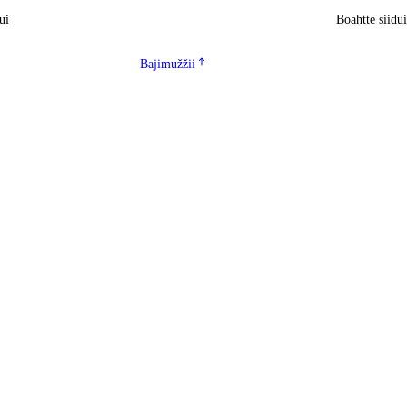
ui
Boahtte siidu
Bajimužžii