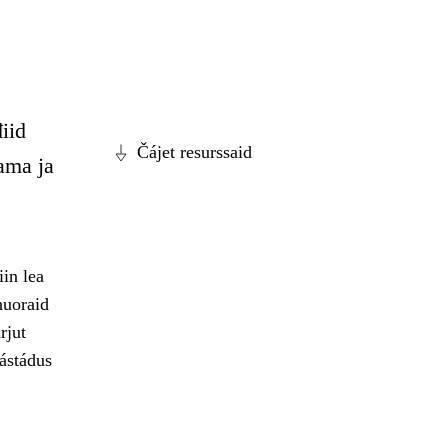
iid
Čájet resurssaid
ama ja
in lea
nuoraid
rjut
ástádus