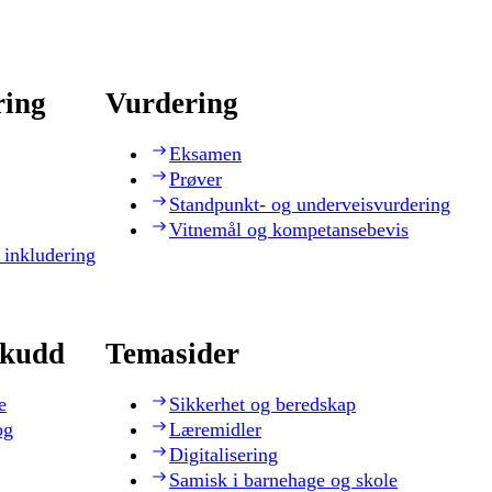
ring
Vurdering
Eksamen
Prøver
Standpunkt- og underveisvurdering
Vitnemål og kompetansebevis
 inkludering
skudd
Temasider
e
Sikkerhet og beredskap
og
Læremidler
Digitalisering
Samisk i barnehage og skole