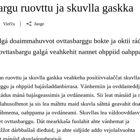
rgu ruovttu ja skuvlla gaskka
Viečča
Juoge
gá doaimmahuvvot ovttasbarggu bokte ja oktii ráđ
a ovttasbargu galgá veahkehit nannet ohppiid oahpp
n ruovttu ja skuvlla gaskka veahkeha positiivvalaččat skuvlla
ggu ja ohppiid bajásšaddanbirrasa. Vánhemiin ja ovddasteddji
ádus máná bajásgeassimis ja ovdáneamis. Sii leat mánáid ja 
lahusolbmot ja sis lea máhttu maid skuvla sáhttá geavahit doa
ábmema, oahppama ja ovdáneami. Skuvllas lea váldoovddasv
et ovttasbarggu. Dát mearkkaša fuolahit ahte vánhemat ja
žžot dárbbašlaš dieđuid, ja ahte sidjiide addo vejolašvuohta
et mánáid skuvlaárgabeaivái.