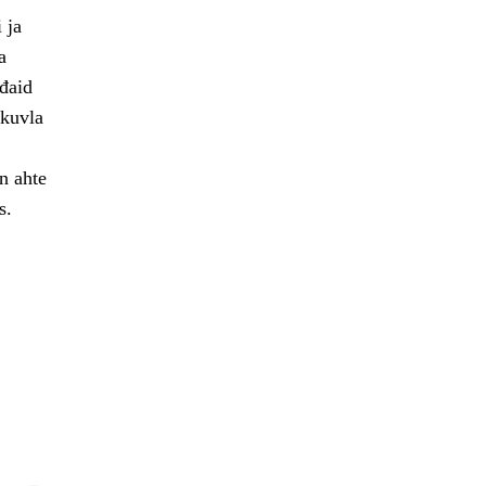
 ja
a
ođaid
skuvla
n ahte
s.