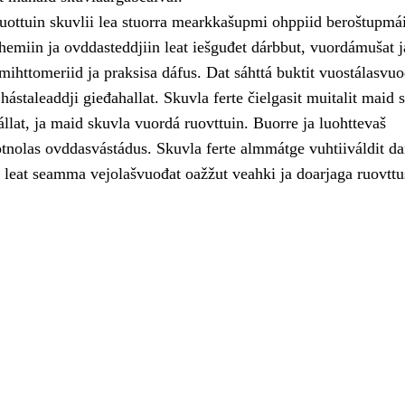
uottuin skuvlii lea stuorra mearkkašupmi ohppiid beroštupmái
hemiin ja ovddasteddjiin leat iešguđet dárbbut, vuordámušat j
 mihttomeriid ja praksisa dáfus. Dat sáhttá buktit vuostálasvu
 hástaleaddji gieđahallat. Skuvla ferte čielgasit muitalit maid 
fállat, ja maid skuvla vuordá ruovttuin. Buorre ja luohttevaš
otnolas ovddasvástádus. Skuvla ferte almmátge vuhtiiváldit da
 leat seamma vejolašvuođat oažžut veahki ja doarjaga ruovttu