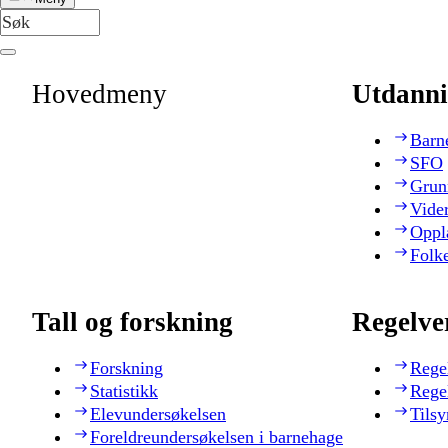
Hovedmeny
Utdanni
Barn
SFO
Grun
Vide
Oppl
Folk
Tall og forskning
Regelve
Forskning
Rege
Statistikk
Rege
Elevundersøkelsen
Tilsy
Foreldreundersøkelsen i barnehage