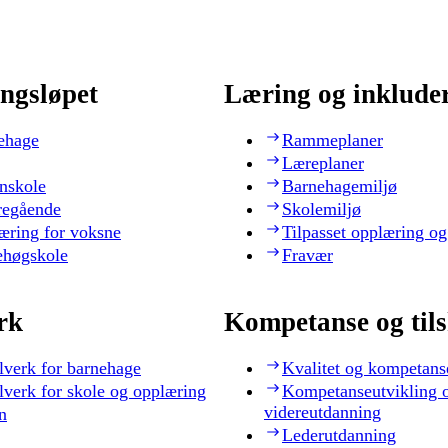
ngsløpet
Læring og inklude
ehage
Rammeplaner
Læreplaner
nskole
Barnehagemiljø
regående
Skolemiljø
æring for voksne
Tilpasset opplæring og
ehøgskole
Fravær
rk
Kompetanse og til
lverk for barnehage
Kvalitet og kompetans
lverk for skole og opplæring
Kompetanseutvikling 
videreutdanning
n
Lederutdanning