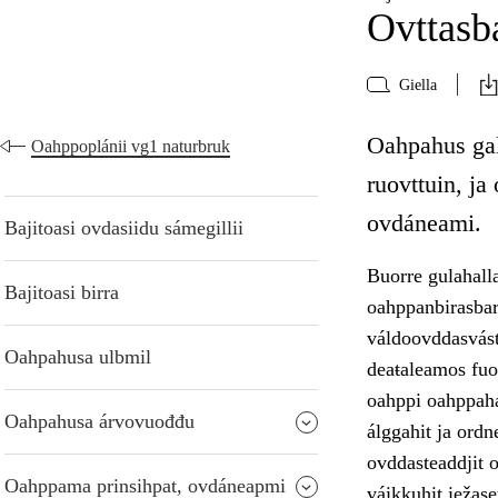
Ovttasba
Giella
Oahpahus gal
Oahppoplánii vg1 naturbruk
ruovttuin, j
ovdáneami.
Bajitoasi ovdasiidu sámegillii
Buorre gulahalla
Bajitoasi birra
oahppanbirasbar
váldoovddasvást
Oahpahusa ulbmil
deaŧaleamos fuo
oahppi oahppah
Oahpahusa árvovuođđu
álggahit ja ordn
ovddasteaddjit o
Oahppama prinsihpat, ovdáneapmi
váikkuhit iežas