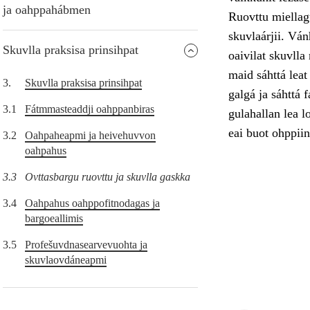
ja oahppahábmen
Ruovttu miellag
skuvlaárjii. Ván
Skuvlla praksisa prinsihpat
oaivilat skuvlla
maid sáhttá leat
3.
Skuvlla praksisa prinsihpat
galgá ja sáhttá 
3.1
Fátmmasteaddji oahppanbiras
gulahallan lea l
eai buot ohppiin
3.2
Oahpaheapmi ja heivehuvvon
oahpahus
3.3
Ovttasbargu ruovttu ja skuvlla gaskka
3.4
Oahpahus oahppofitnodagas ja
bargoeallimis
3.5
Profešuvdnasearvevuohta ja
skuvlaovdáneapmi