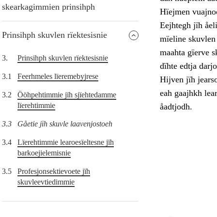
skearkagimmien prinsihph
Hïejmen vuajnoe
Eejhtegh jïh åel
Prinsihph skuvlen rïektesisnie
mïeline skuvlen 
maahta gïerve s
3.
Prinsihph skuvlen rïektesisnie
dïhte edtja dar
3.1
Feerhmeles lïeremebyjrese
Hijven jïh jears
eah gaajhkh lea
3.2
Ööhpehtimmie jïh sjïehtedamme
lïerehtimmie
åadtjodh.
3.3
Gåetie jïh skuvle laavenjostoeh
3.4
Lïerehtimmie learoesïeltesne jïh
barkoejielemisnie
3.5
Profesjonsektievoete jïh
skuvleevtiedimmie