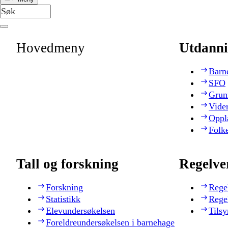
Hovedmeny
Utdanni
Barn
SFO
Grun
Vide
Oppl
Folk
Tall og forskning
Regelve
Forskning
Rege
Statistikk
Rege
Elevundersøkelsen
Tilsy
Foreldreundersøkelsen i barnehage