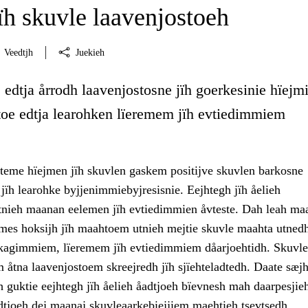
ïh skuvle laavenjostoeh
Veedtjh
Juekieh
edtja årrodh laavenjostosne jïh goerkesinie hïejm
stoe edtja learohken lïeremem jïh evtiedimmiem
teme hïejmen jïh skuvlen gaskem positijve skuvlen barkosne
 jïh learohke byjjenimmiebyjresisnie. Eejhtegh jïh åelieh
tnieh maanan eelemen jïh evtiedimmien åvteste. Dah leah maa
mes hoksijh jïh maahtoem utnieh mejtie skuvle maahta utned
kagimmiem, lïeremem jïh evtiedimmiem dåarjoehtidh. Skuvle
 åtna laavenjostoem skreejredh jïh sjïehteladtedh. Daate sæjh
 guktie eejhtegh jïh åelieh åadtjoeh bïevnesh mah daarpesjieh
tjoeh dej maanaj skuvleaarkebiejjiem maehtieh tsevtsedh.