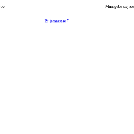
roe
Minngebe sæjro
Bijjemassese