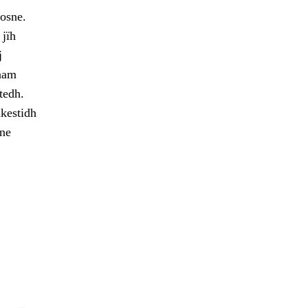
osne.
 jïh
j
maam
tedh.
hkestidh
ne