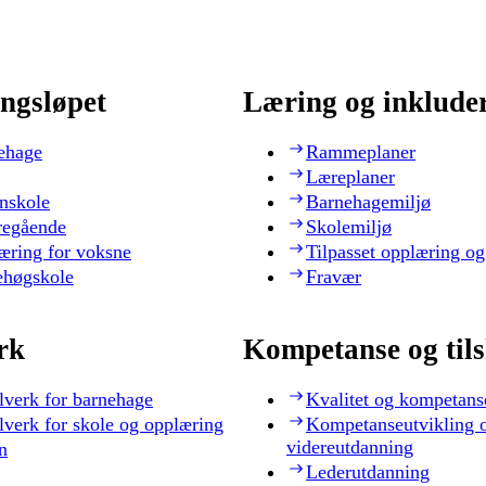
ngsløpet
Læring og inklude
ehage
Rammeplaner
Læreplaner
nskole
Barnehagemiljø
regående
Skolemiljø
æring for voksne
Tilpasset opplæring og
ehøgskole
Fravær
rk
Kompetanse og til
lverk for barnehage
Kvalitet og kompetans
lverk for skole og opplæring
Kompetanseutvikling 
videreutdanning
n
Lederutdanning