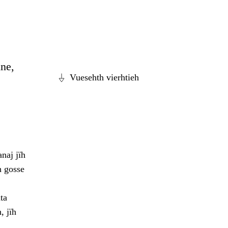
ine,
Vuesehth vierhtieh
naj jïh
h gosse
ta
, jïh