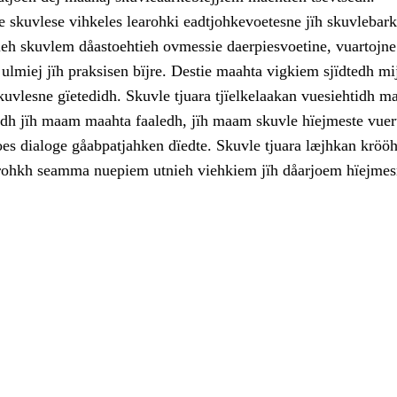
 skuvlese vihkeles learohki eadtjohkevoetesne jïh skuvlebark
ieh skuvlem dåastoehtieh ovmessie daerpiesvoetine, vuartojne
ulmiej jïh praksisen bïjre. Destie maahta vigkiem sjïdtedh mi
kuvlesne gïetedidh. Skuvle tjuara tjïelkelaakan vuesiehtidh 
jodh jïh maam maahta faaledh, jïh maam skuvle hïejmeste vuer
oes dialoge gåabpatjahken dïedte. Skuvle tjuara læjhkan kröö
rohkh seamma nuepiem utnieh viehkiem jïh dåarjoem hïejmes