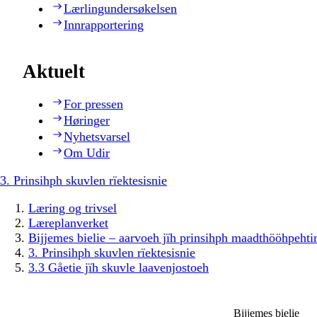
Lærlingundersøkelsen
Innrapportering
Aktuelt
For pressen
Høringer
Nyhetsvarsel
Om Udir
3. Prinsihph skuvlen rïektesisnie
Læring og trivsel
Læreplanverket
Bijjemes bielie – aarvoeh jïh prinsihph maadthööhpeh
3. Prinsihph skuvlen rïektesisnie
3.3 Gåetie jïh skuvle laavenjostoeh
Bijjemes bielie