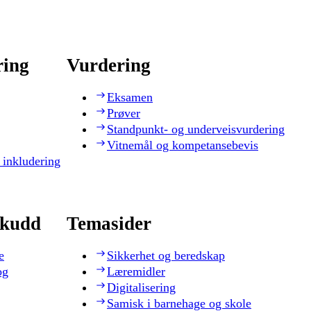
ring
Vurdering
Eksamen
Prøver
Standpunkt- og underveisvurdering
Vitnemål og kompetansebevis
 inkludering
skudd
Temasider
e
Sikkerhet og beredskap
og
Læremidler
Digitalisering
Samisk i barnehage og skole