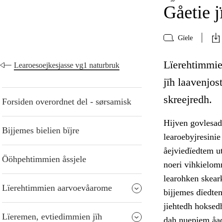
Gåetie j
Gïele
Lïerehtimmie 
Learoesoejkesjasse vg1 naturbruk
jïh laavenjo
skreejredh.
Forsiden overordnet del - sørsamisk
Hijven govlesad
Bijjemes bielien bïjre
learoebyjresinie
åejviedïedtem u
Ööhpehtimmien åssjele
noeri vihkielom
learohken skear
Lïerehtimmien aarvoevåarome
bijjemes dïedtem
jiehtedh hoksedh
Lïeremen, evtiedimmien jïh
dah nuepiem åad