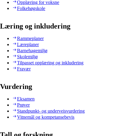
Opplæring for voksne
Folkehøgskole
Læring og inkludering
Rammeplaner
Læreplaner
Barnehagemiljø
Skolemiljø
Tilpasset opplæring og inkludering
Fravær
Vurdering
Eksamen
Prøver
Standpunkt- og underveisvurdering
Vitnemål og kompetansebevis
Tall og forskning