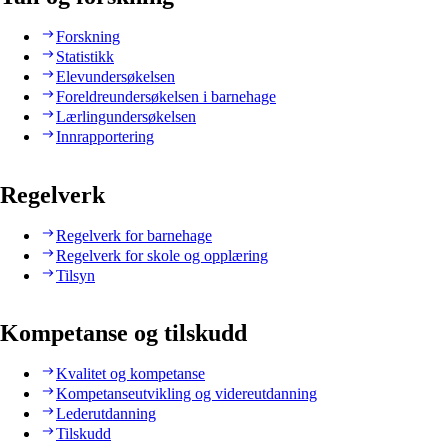
Forskning
Statistikk
Elevundersøkelsen
Foreldreundersøkelsen i barnehage
Lærlingundersøkelsen
Innrapportering
Regelverk
Regelverk for barnehage
Regelverk for skole og opplæring
Tilsyn
Kompetanse og tilskudd
Kvalitet og kompetanse
Kompetanseutvikling og videreutdanning
Lederutdanning
Tilskudd