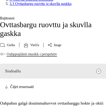
3.3 Ovttasbargu ruovttu ja skuvlla gaskka
Bajitoassi
Ovttasbargu ruovttu ja skuvlla
gaskka
Giella
Viečča
Juoge
Oahppoplánii musikk i perspektiv
Sisdoallu
Čájet resurssaid
Oahpahus galgá doaimmahuvvot ovttasbarggu bokte ja oktii