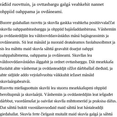
ráđiid ruovttuin, ja ovttasbargu galgá veahkehit nannet
ohppiid oahppama ja ovdáneami.
Buorre gulahallan ruovttu ja skuvlla gaskka veahkeha positiivvalaččat
skuvlla oahppanbirasbarggu ja ohppiid bajásšaddanbirrasa. Vánhemiin
ja ovddasteddjiin lea váldoovddasvástádus máná bajásgeassimis ja
ovdáneamis. Sii leat mánáid ja nuoraid deaŧaleamos fuolahusolbmot ja
sis lea máhttu maid skuvla sáhttá geavahit doarjut oahppi
oahppahábmema, oahppama ja ovdáneami. Skuvllas lea
váldoovddasvástádus álggahit ja ordnet ovttasbarggu. Dát mearkkaša
3.
Skuvlla praksisa prinsihpat
fuolahit ahte vánhemat ja ovddasteaddjit ožžot dárbbašlaš dieđuid, ja
3.1
Fátmmasteaddji oahppanbiras
ahte sidjiide addo vejolašvuohta váikkuhit iežaset mánáid
skuvlaárgabeaivái.
3.2
Oahpaheapmi ja heivehuvvon oahpahus
Ruovttu miellaguottuin skuvlii lea stuorra mearkkašupmi ohppiid
3.3
Ovttasbargu ruovttu ja skuvlla gaskka
beroštupmái ja skuvlaárjii. Vánhemiin ja ovddasteddjiin leat iešguđet
dárbbut, vuordámušat ja oaivilat skuvlla mihttomeriid ja praksisa dáfus.
3.4
Oahpahus oahppofitnodagas ja bargoeallimis
Dat sáhttá buktit vuostálasvuođaid maid sáhttá leat hástaleaddji
3.5
Profešuvdnasearvevuohta ja skuvlaovdáneapmi
gieđahallat. Skuvla ferte čielgasit muitalit maid skuvla galgá ja sáhttá