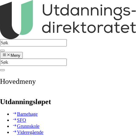
Meny
Hovedmeny
Utdanningsløpet
Barnehage
SFO
Grunnskole
Videregående