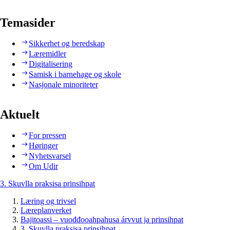
Temasider
Sikkerhet og beredskap
Læremidler
Digitalisering
Samisk i barnehage og skole
Nasjonale minoriteter
Aktuelt
For pressen
Høringer
Nyhetsvarsel
Om Udir
3. Skuvlla praksisa prinsihpat
Læring og trivsel
Læreplanverket
Bajitoassi – vuođđooahpahusa árvvut ja prinsihpat
3. Skuvlla praksisa prinsihpat