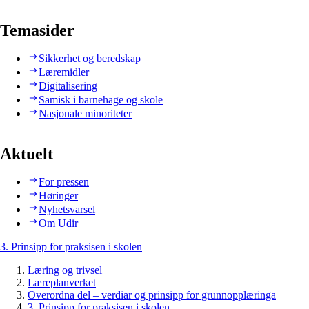
Temasider
Sikkerhet og beredskap
Læremidler
Digitalisering
Samisk i barnehage og skole
Nasjonale minoriteter
Aktuelt
For pressen
Høringer
Nyhetsvarsel
Om Udir
3. Prinsipp for praksisen i skolen
Læring og trivsel
Læreplanverket
Overordna del – verdiar og prinsipp for grunnopplæringa
3. Prinsipp for praksisen i skolen