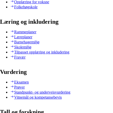
Opplæring for voksne
Folkehøgskole
Læring og inkludering
Rammeplaner
Læreplaner
Barnehagemiljø
Skolemiljø
Tilpasset opplæring og inkludering
Fravær
Vurdering
Eksamen
Prøver
Standpunkt- og underveisvurdering
Vitnemål og kompetansebevis
Tall og forskning