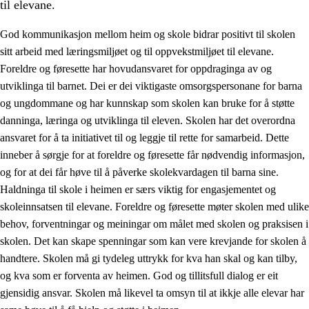
til elevane.
God kommunikasjon mellom heim og skole bidrar positivt til skolen
sitt arbeid med læringsmiljøet og til oppvekstmiljøet til elevane.
Foreldre og føresette har hovudansvaret for oppdraginga av og
utviklinga til barnet. Dei er dei viktigaste omsorgspersonane for barna
og ungdommane og har kunnskap som skolen kan bruke for å støtte
danninga, læringa og utviklinga til eleven. Skolen har det overordna
ansvaret for å ta initiativet til og leggje til rette for samarbeid. Dette
3.
Prinsipp for praksisen i skolen
inneber å sørgje for at foreldre og føresette får nødvendig informasjon,
3.1
Eit inkluderande læringsmiljø
og for at dei får høve til å påverke skolekvardagen til barna sine.
Haldninga til skole i heimen er særs viktig for engasjementet og
3.2
Undervisning og tilpassa opplæring
skoleinnsatsen til elevane. Foreldre og føresette møter skolen med ulike
3.3
Samarbeid mellom heim og skole
behov, forventningar og meiningar om målet med skolen og praksisen i
skolen. Det kan skape spenningar som kan vere krevjande for skolen å
3.4
Opplæring i lærebedrift og arbeidsliv
handtere. Skolen må gi tydeleg uttrykk for kva han skal og kan tilby,
3.5
Profesjonsfellesskap og skoleutvikling
og kva som er forventa av heimen. God og tillitsfull dialog er eit
gjensidig ansvar. Skolen må likevel ta omsyn til at ikkje alle elevar har