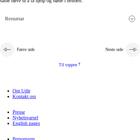
same høve til å få hjelp og støtte i heimen.
Ressursar
Førre side
Neste side
Til toppen
Om Udir
Kontakt oss
Presse
Nyhetsvarsel
English pages
Personvern