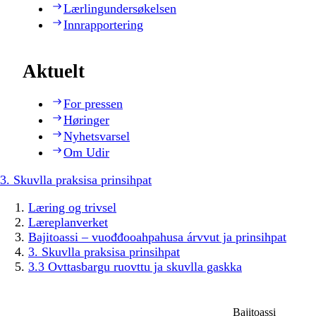
Lærlingundersøkelsen
Innrapportering
Aktuelt
For pressen
Høringer
Nyhetsvarsel
Om Udir
3. Skuvlla praksisa prinsihpat
Læring og trivsel
Læreplanverket
Bajitoassi – vuođđooahpahusa árvvut ja prinsihpat
3. Skuvlla praksisa prinsihpat
3.3 Ovttasbargu ruovttu ja skuvlla gaskka
Bajitoassi