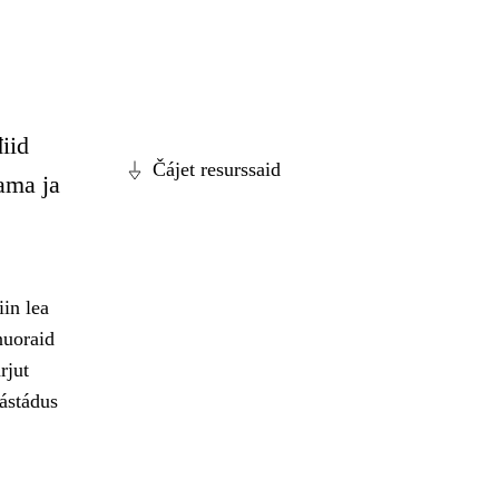
iid
Čájet resurssaid
ama ja
in lea
nuoraid
rjut
ástádus