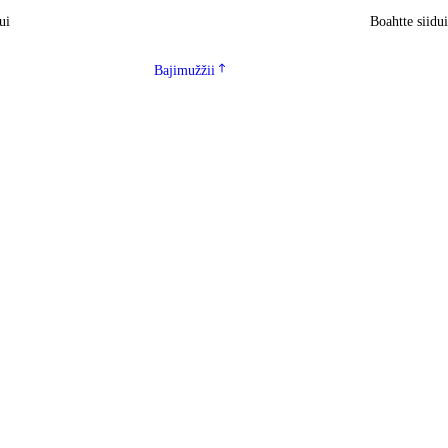
ui
Boahtte siidu
Bajimužžii