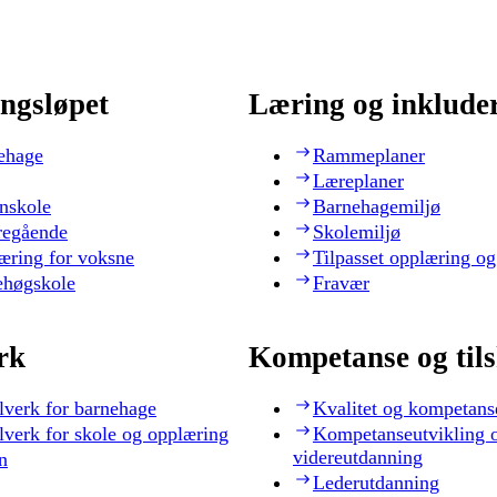
ngsløpet
Læring og inklude
ehage
Rammeplaner
Læreplaner
nskole
Barnehagemiljø
regående
Skolemiljø
æring for voksne
Tilpasset opplæring og
ehøgskole
Fravær
rk
Kompetanse og til
lverk for barnehage
Kvalitet og kompetans
lverk for skole og opplæring
Kompetanseutvikling 
videreutdanning
n
Lederutdanning