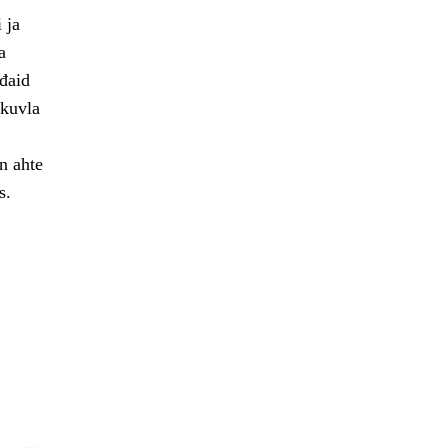
 ja
a
ođaid
skuvla
n ahte
s.