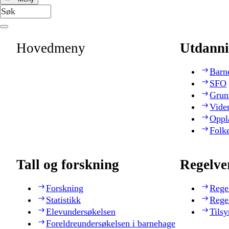
Hovedmeny
Utdanni
Barn
SFO
Grun
Vide
Oppl
Folk
Tall og forskning
Regelve
Forskning
Rege
Statistikk
Rege
Elevundersøkelsen
Tilsy
Foreldreundersøkelsen i barnehage