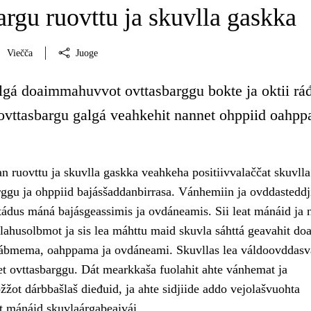
rgu ruovttu ja skuvlla gaskka
Viečča
Juoge
gá doaimmahuvvot ovttasbarggu bokte ja oktii ráđ
a ovttasbargu galgá veahkehit nannet ohppiid oahpp
n ruovttu ja skuvlla gaskka veahkeha positiivvalaččat skuvlla
ggu ja ohppiid bajásšaddanbirrasa. Vánhemiin ja ovddasteddji
ádus máná bajásgeassimis ja ovdáneamis. Sii leat mánáid ja 
lahusolbmot ja sis lea máhttu maid skuvla sáhttá geavahit doa
ábmema, oahppama ja ovdáneami. Skuvllas lea váldoovddasv
et ovttasbarggu. Dát mearkkaša fuolahit ahte vánhemat ja
žžot dárbbašlaš dieđuid, ja ahte sidjiide addo vejolašvuohta
et mánáid skuvlaárgabeaivái.