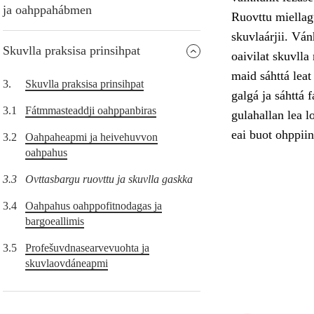
ja oahppahábmen
Ruovttu miellag
skuvlaárjii. Ván
Skuvlla praksisa prinsihpat
oaivilat skuvlla
maid sáhttá leat
3.
Skuvlla praksisa prinsihpat
galgá ja sáhttá 
3.1
Fátmmasteaddji oahppanbiras
gulahallan lea l
eai buot ohppiin
3.2
Oahpaheapmi ja heivehuvvon
oahpahus
3.3
Ovttasbargu ruovttu ja skuvlla gaskka
3.4
Oahpahus oahppofitnodagas ja
bargoeallimis
3.5
Profešuvdnasearvevuohta ja
skuvlaovdáneapmi