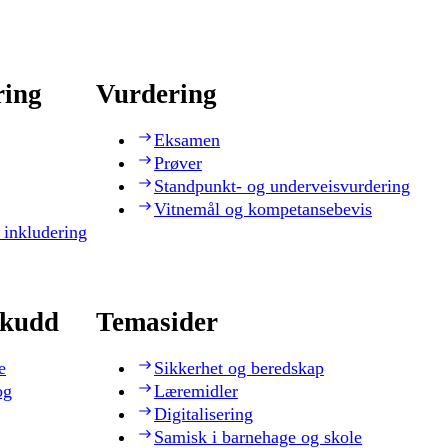
ring
Vurdering
Eksamen
Prøver
Standpunkt- og underveisvurdering
Vitnemål og kompetansebevis
 inkludering
skudd
Temasider
e
Sikkerhet og beredskap
og
Læremidler
Digitalisering
Samisk i barnehage og skole