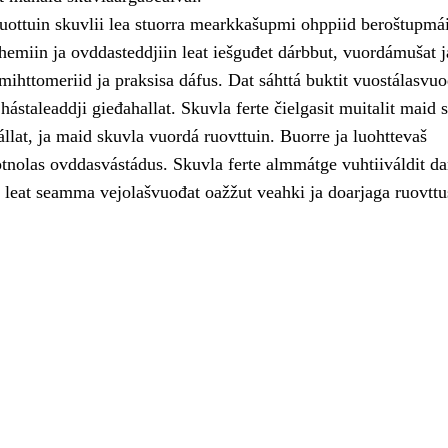
uottuin skuvlii lea stuorra mearkkašupmi ohppiid beroštupmái
hemiin ja ovddasteddjiin leat iešguđet dárbbut, vuordámušat j
 mihttomeriid ja praksisa dáfus. Dat sáhttá buktit vuostálasvu
 hástaleaddji gieđahallat. Skuvla ferte čielgasit muitalit maid 
fállat, ja maid skuvla vuordá ruovttuin. Buorre ja luohttevaš
otnolas ovddasvástádus. Skuvla ferte almmátge vuhtiiváldit da
 leat seamma vejolašvuođat oažžut veahki ja doarjaga ruovttu