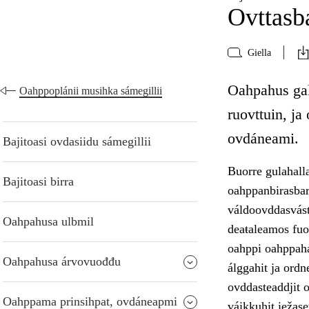
Ovttasba
Giella
Oahpahus gal
Oahppoplánii musihka sámegillii
ruovttuin, j
ovdáneami.
Bajitoasi ovdasiidu sámegillii
Buorre gulahalla
Bajitoasi birra
oahppanbirasbar
váldoovddasvást
Oahpahusa ulbmil
deaŧaleamos fuo
oahppi oahppah
Oahpahusa árvovuođđu
álggahit ja ordn
ovddasteaddjit o
Oahppama prinsihpat, ovdáneapmi
váikkuhit iežas