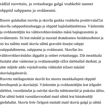
ráđiid ruovttuin, ja ovttasbargu galgá veahkehit nannet
ohppiid oahppama ja ovdáneami.
Buorre gulahallan ruovttu ja skuvlla gaskka veahkeha positiivvalaččat
skuvlla oahppanbirasbarggu ja ohppiid bajásšaddanbirrasa. Vánhemiin
ja ovddasteddjiin lea váldoovddasvástádus máná bajásgeassimis ja
ovdáneamis. Sii leat mánáid ja nuoraid deaŧaleamos fuolahusolbmot ja
sis lea máhttu maid skuvla sáhttá geavahit doarjut oahppi
oahppahábmema, oahppama ja ovdáneami. Skuvllas lea
váldoovddasvástádus álggahit ja ordnet ovttasbarggu. Dát mearkkaša
3.
Skuvlla praksisa prinsihpat
fuolahit ahte vánhemat ja ovddasteaddjit ožžot dárbbašlaš dieđuid, ja
3.1
Fátmmasteaddji oahppanbiras
ahte sidjiide addo vejolašvuohta váikkuhit iežaset mánáid
skuvlaárgabeaivái.
3.2
Oahpaheapmi ja heivehuvvon oahpahus
Ruovttu miellaguottuin skuvlii lea stuorra mearkkašupmi ohppiid
3.3
Ovttasbargu ruovttu ja skuvlla gaskka
beroštupmái ja skuvlaárjii. Vánhemiin ja ovddasteddjiin leat iešguđet
dárbbut, vuordámušat ja oaivilat skuvlla mihttomeriid ja praksisa dáfus.
3.4
Oahpahus oahppofitnodagas ja bargoeallimis
Dat sáhttá buktit vuostálasvuođaid maid sáhttá leat hástaleaddji
3.5
Profešuvdnasearvevuohta ja skuvlaovdáneapmi
gieđahallat. Skuvla ferte čielgasit muitalit maid skuvla galgá ja sáhttá