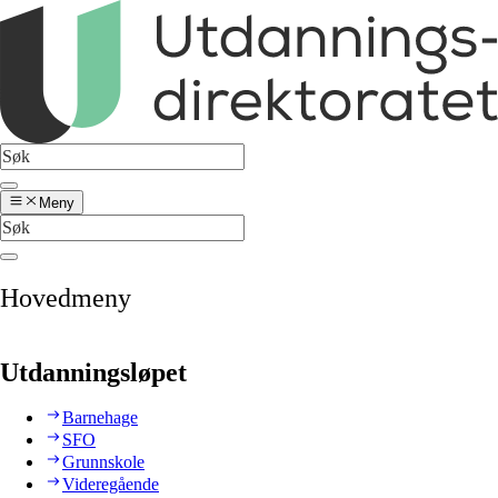
Meny
Hovedmeny
Utdanningsløpet
Barnehage
SFO
Grunnskole
Videregående