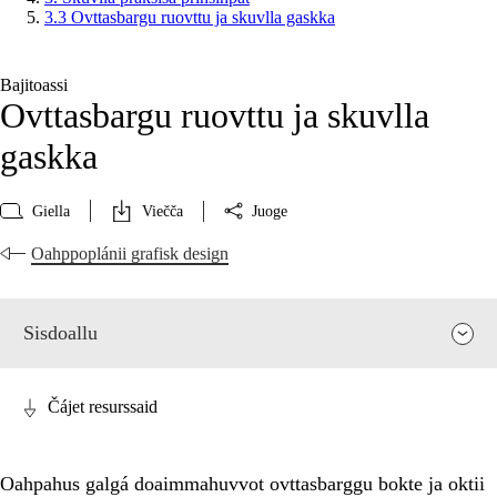
3.3 Ovttasbargu ruovttu ja skuvlla gaskka
Bajitoassi
Ovttasbargu ruovttu ja skuvlla
gaskka
Giella
Viečča
Juoge
Oahppoplánii grafisk design
Sisdoallu
Čájet resurssaid
Oahpahus galgá doaimmahuvvot ovttasbarggu bokte ja oktii