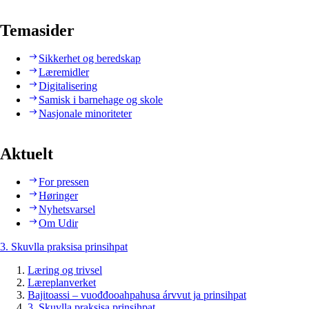
Temasider
Sikkerhet og beredskap
Læremidler
Digitalisering
Samisk i barnehage og skole
Nasjonale minoriteter
Aktuelt
For pressen
Høringer
Nyhetsvarsel
Om Udir
3. Skuvlla praksisa prinsihpat
Læring og trivsel
Læreplanverket
Bajitoassi – vuođđooahpahusa árvvut ja prinsihpat
3. Skuvlla praksisa prinsihpat