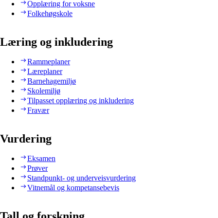
Opplæring for voksne
Folkehøgskole
Læring og inkludering
Rammeplaner
Læreplaner
Barnehagemiljø
Skolemiljø
Tilpasset opplæring og inkludering
Fravær
Vurdering
Eksamen
Prøver
Standpunkt- og underveisvurdering
Vitnemål og kompetansebevis
Tall og forskning