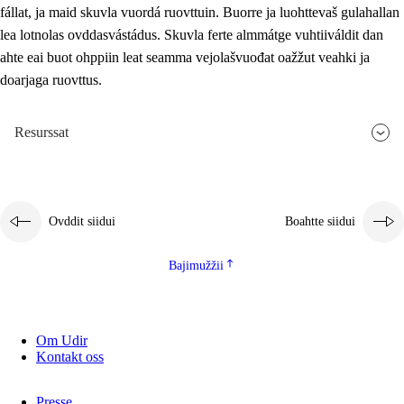
fállat, ja maid skuvla vuordá ruovttuin. Buorre ja luohttevaš gulahallan
lea lotnolas ovddasvástádus. Skuvla ferte almmátge vuhtiiváldit dan
ahte eai buot ohppiin leat seamma vejolašvuođat oažžut veahki ja
doarjaga ruovttus.
Resurssat
Ovddit siidui
Boahtte siidui
Bajimužžii
Om Udir
Kontakt oss
Presse