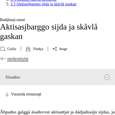
3.3 Aktisasjbarggo sijda ja skåvlå gaskan
Badjásasj oasse
Aktisasjbarggo sijda ja skåvlå
gaskan
Giella
Viedtja
Juoge
medieuttrykk
Sisadno
Vuoseda ressursajt
Åhpadus galggá ásaduvvat aktisattjat ja dádjadusájn sijdas, ja