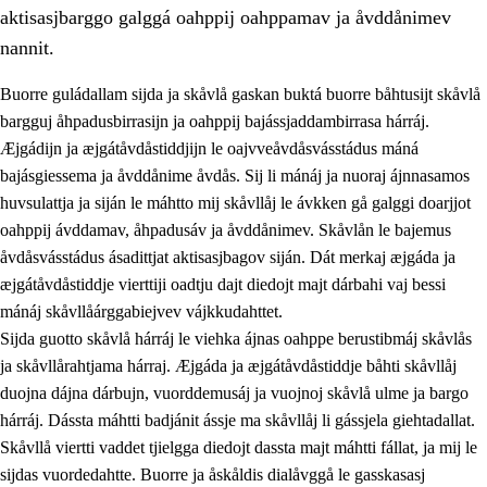
aktisasjbarggo galggá oahppij oahppamav ja åvddånimev
nannit.
Buorre guládallam sijda ja skåvlå gaskan buktá buorre båhtusijt skåvlå
bargguj åhpadusbirrasijn ja oahppij bajássjaddambirrasa hárráj.
Æjgádijn ja æjgátåvdåstiddjijn le oajvveåvdåsvásstádus máná
bajásgiessema ja åvddånime åvdås. Sij li mánáj ja nuoraj ájnnasamos
huvsulattja ja siján le máhtto mij skåvllåj le ávkken gå galggi doarjjot
oahppij ávddamav, åhpadusáv ja åvddånimev. Skåvlån le bajemus
åvdåsvásstádus ásadittjat aktisasjbagov siján. Dát merkaj æjgáda ja
3.
Prinsihpa skåvlå dåjmajda
æjgátåvdåstiddje vierttiji oadtju dajt diedojt majt dárbahi vaj bessi
3.1
Sebrudahtte oahppambirás
mánáj skåvllåárggabiejvev vájkkudahttet.
Sijda guotto skåvlå hárráj le viehka ájnas oahppe berustibmáj skåvlås
3.2
Åhpadibme ja hiebadum åhpadus
ja skåvllårahtjama hárraj. Æjgáda ja æjgátåvdåstiddje båhti skåvllåj
3.3
Aktisasjbarggo sijda ja skåvlå gaskan
duojna dájna dárbujn, vuorddemusáj ja vuojnoj skåvlå ulme ja bargo
hárráj. Dássta máhtti badjánit ássje ma skåvllåj li gássjela giehtadallat.
3.4
Åhpadus åhpadusvidnudagán ja barggoiellemin
Skåvllå viertti vaddet tjielgga diedojt dassta majt máhtti fállat, ja mij le
3.5
Profesjåvnåaktisasjvuohta ja skåvllååvddånibme
sijdas vuordedahtte. Buorre ja åskåldis dialåvggå le gasskasasj