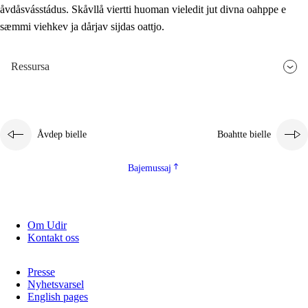
åvdåsvásstádus. Skåvllå viertti huoman vieledit jut divna oahppe e
sæmmi viehkev ja dårjav sijdas oattjo.
Ressursa
Åvdep bielle
Boahtte bielle
Bajemussaj
Om Udir
Kontakt oss
Presse
Nyhetsvarsel
English pages