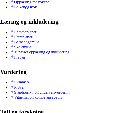
Opplæring for voksne
Folkehøgskole
Læring og inkludering
Rammeplaner
Læreplaner
Barnehagemiljø
Skolemiljø
Tilpasset opplæring og inkludering
Fravær
Vurdering
Eksamen
Prøver
Standpunkt- og underveisvurdering
Vitnemål og kompetansebevis
Tall og forskning