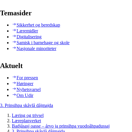
Temasider
Sikkerhet og beredskap
Læremidler
Digitalisering
Samisk i barnehage og skole
Nasjonale minoriteter
Aktuelt
For pressen
Høringer
Nyhetsvarsel
Om Udir
3. Prinsihpa skåvlå dåjmajda
Læring og trivsel
Læreplanverket
Badjásasj oasse – árvo ja prinsihpa vuodoåhpadussaj
3. Prinsihpa skåvlå dåjmajda