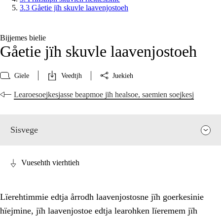
3.3 Gåetie jïh skuvle laavenjostoeh
Bijjemes bielie
Gåetie jïh skuvle laavenjostoeh
Gïele
Veedtjh
Juekieh
Learoesoejkesjasse beapmoe jïh healsoe, saemien soejkesj
Sisvege
Vuesehth vierhtieh
Lïerehtimmie edtja årrodh laavenjostosne jïh goerkesinie
hïejmine, jïh laavenjostoe edtja learohken lïeremem jïh