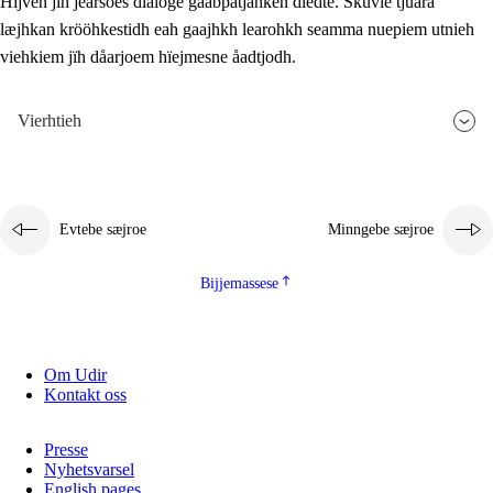
Hijven jïh jearsoes dialoge gåabpatjahken dïedte. Skuvle tjuara
læjhkan krööhkestidh eah gaajhkh learohkh seamma nuepiem utnieh
viehkiem jïh dåarjoem hïejmesne åadtjodh.
Vierhtieh
Evtebe sæjroe
Minngebe sæjroe
Bijjemassese
Om Udir
Kontakt oss
Presse
Nyhetsvarsel
English pages