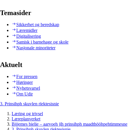
Temasider
Sikkerhet og beredskap
Læremidler
Digitalisering
Samisk i barnehage og skole
Nasjonale minoriteter
Aktuelt
For pressen
Høringer
Nyhetsvarsel
Om Udir
3. Prinsihph skuvlen rïektesisnie
Læring og trivsel
Læreplanverket
Bijjemes bielie – aarvoeh jïh prinsihph maadthööhpehtimmesne
3. Prinsihph skuvlen rïektesisnie