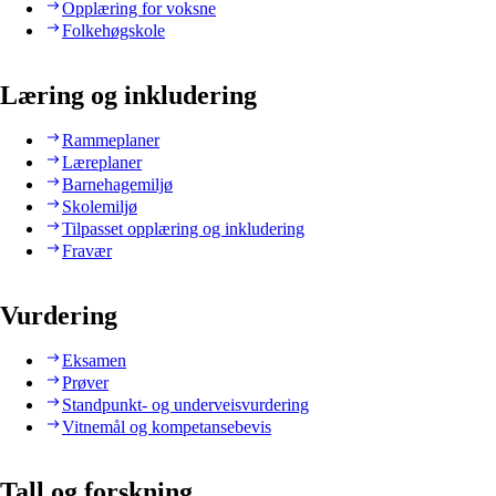
Opplæring for voksne
Folkehøgskole
Læring og inkludering
Rammeplaner
Læreplaner
Barnehagemiljø
Skolemiljø
Tilpasset opplæring og inkludering
Fravær
Vurdering
Eksamen
Prøver
Standpunkt- og underveisvurdering
Vitnemål og kompetansebevis
Tall og forskning