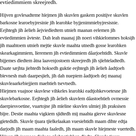
evtiedimmiem skreejredh.
Hijven govlesadteme hïejmen jïh skuvlen gaskem positijve skuvlen
barkosne learoebyjresinie jïh learohke byjjenimmiebyjresisnie.
Eejhtegh jïh åelieh åejviedïedtem utnieh maanan eelemen jïh
evtiedimmien åvteste. Dah leah maanaj jïh noeri vihkielommes hoksijh
jïh maahtoem utnieh mejtie skuvle maahta utnedh gosse learohken
skearkagimmiem, lïeremem jïh evtiedimmiem dåarjoehtidh. Skuvle
bijjemes dïedtem åtna laavenjostoem skreejredh jïh sjïehteladtedh.
3.
Prinsihph skuvlen rïektesisnie
Daate sæjhta jiehtedh hoksedh guktie eejhtegh jïh åelieh åadtjoeh
3.1
Feerhmeles lïeremebyjrese
bïevnesh mah daarpesjieh, jïh dah nuepiem åadtjoeh dej maanaj
skuvleaarkebiejjiem maehtieh tsevtsedh.
3.2
Ööhpehtimmie jïh sjïehtedamme lïerehtimmie
Hïejmen vuajnoe skuvlese vihkeles learohki eadtjohkevoetesne jïh
3.3
Gåetie jïh skuvle laavenjostoeh
skuvlebarkosne. Eejhtegh jïh åelieh skuvlem dåastoehtieh ovmessie
daerpiesvoetine, vuartojne jïh mïeline skuvlen ulmiej jïh praksisen
3.4
Lïerehtimmie learoesïeltesne jïh barkoejielemisnie
bïjre. Destie maahta vigkiem sjïdtedh mij maahta gïerve skuvlesne
3.5
Profesjonsektievoete jïh skuvleevtiedimmie
gïetedidh. Skuvle tjuara tjïelkelaakan vuesiehtidh maam dïhte edtja
darjodh jïh maam maahta faaledh, jïh maam skuvle hïejmeste vuertedh.