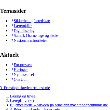
Temasider
Sikkerhet og beredskap
Læremidler
Digitalisering
Samisk i barnehage og skole
Nasjonale minoriteter
Aktuelt
For pressen
Høringer
Nyhetsvarsel
Om Udir
3. Prinsihph skuvlen rïektesisnie
Læring og trivsel
Læreplanverket
Bijjemes bielie – aarvoeh jïh prinsihph maadthööhpehtimmesne
3. Prinsihph skuvlen rïektesisnie