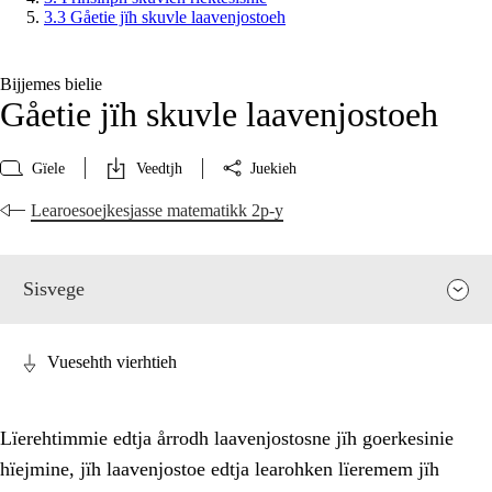
3.3 Gåetie jïh skuvle laavenjostoeh
Bijjemes bielie
Gåetie jïh skuvle laavenjostoeh
Gïele
Veedtjh
Juekieh
Learoesoejkesjasse matematikk 2p-y
Sisvege
Vuesehth vierhtieh
Lïerehtimmie edtja årrodh laavenjostosne jïh goerkesinie
hïejmine, jïh laavenjostoe edtja learohken lïeremem jïh