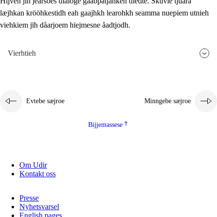
Hijven jïh jearsoes dialoge gåabpatjahken dïedte. Skuvle tjuara
læjhkan krööhkestidh eah gaajhkh learohkh seamma nuepiem utnieh
viehkiem jïh dåarjoem hïejmesne åadtjodh.
Vierhtieh
Evtebe sæjroe
Minngebe sæjroe
Bijjemassese
Om Udir
Kontakt oss
Presse
Nyhetsvarsel
English pages