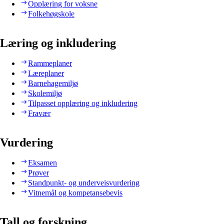
Opplæring for voksne
Folkehøgskole
Læring og inkludering
Rammeplaner
Læreplaner
Barnehagemiljø
Skolemiljø
Tilpasset opplæring og inkludering
Fravær
Vurdering
Eksamen
Prøver
Standpunkt- og underveisvurdering
Vitnemål og kompetansebevis
Tall og forskning