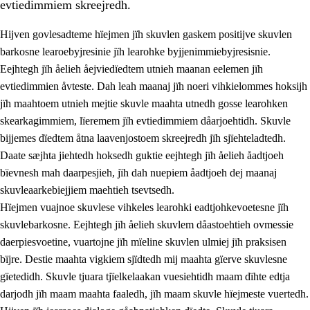
evtiedimmiem skreejredh.
Hijven govlesadteme hïejmen jïh skuvlen gaskem positijve skuvlen
barkosne learoebyjresinie jïh learohke byjjenimmiebyjresisnie.
Eejhtegh jïh åelieh åejviedïedtem utnieh maanan eelemen jïh
evtiedimmien åvteste. Dah leah maanaj jïh noeri vihkielommes hoksijh
jïh maahtoem utnieh mejtie skuvle maahta utnedh gosse learohken
skearkagimmiem, lïeremem jïh evtiedimmiem dåarjoehtidh. Skuvle
bijjemes dïedtem åtna laavenjostoem skreejredh jïh sjïehteladtedh.
3.
Prinsihph skuvlen rïektesisnie
Daate sæjhta jiehtedh hoksedh guktie eejhtegh jïh åelieh åadtjoeh
3.1
Feerhmeles lïeremebyjrese
bïevnesh mah daarpesjieh, jïh dah nuepiem åadtjoeh dej maanaj
skuvleaarkebiejjiem maehtieh tsevtsedh.
3.2
Ööhpehtimmie jïh sjïehtedamme lïerehtimmie
Hïejmen vuajnoe skuvlese vihkeles learohki eadtjohkevoetesne jïh
3.3
Gåetie jïh skuvle laavenjostoeh
skuvlebarkosne. Eejhtegh jïh åelieh skuvlem dåastoehtieh ovmessie
daerpiesvoetine, vuartojne jïh mïeline skuvlen ulmiej jïh praksisen
3.4
Lïerehtimmie learoesïeltesne jïh barkoejielemisnie
bïjre. Destie maahta vigkiem sjïdtedh mij maahta gïerve skuvlesne
3.5
Profesjonsektievoete jïh skuvleevtiedimmie
gïetedidh. Skuvle tjuara tjïelkelaakan vuesiehtidh maam dïhte edtja
darjodh jïh maam maahta faaledh, jïh maam skuvle hïejmeste vuertedh.