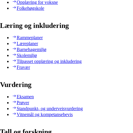
Opplæring for voksne
Folkehøgskole
Læring og inkludering
Rammeplaner
Læreplaner
Barnehagemiljø
Skolemiljø
Tilpasset opplæring og inkludering
Fravær
Vurdering
Eksamen
Prøver
Standpunkt- og underveisvurdering
Vitnemål og kompetansebevis
Tall og forskning