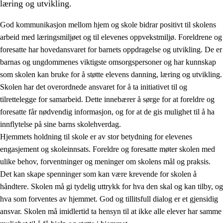
læring og utvikling.
God kommunikasjon mellom hjem og skole bidrar positivt til skolens
arbeid med læringsmiljøet og til elevenes oppvekstmiljø. Foreldrene og
foresatte har hovedansvaret for barnets oppdragelse og utvikling. De er
barnas og ungdommenes viktigste omsorgspersoner og har kunnskap
som skolen kan bruke for å støtte elevens danning, læring og utvikling.
Skolen har det overordnede ansvaret for å ta initiativet til og
tilrettelegge for samarbeid. Dette innebærer å sørge for at foreldre og
3.
Prinsipper for skolens praksis
foresatte får nødvendig informasjon, og for at de gis mulighet til å ha
3.1
Et inkluderende læringsmiljø
innflytelse på sine barns skolehverdag.
Hjemmets holdning til skole er av stor betydning for elevenes
3.2
Undervisning og tilpasset opplæring
engasjement og skoleinnsats. Foreldre og foresatte møter skolen med
3.3
Samarbeid mellom hjem og skole
ulike behov, forventninger og meninger om skolens mål og praksis.
Det kan skape spenninger som kan være krevende for skolen å
3.4
Opplæring i lærebedrift og arbeidsliv
håndtere. Skolen må gi tydelig uttrykk for hva den skal og kan tilby, og
3.5
Profesjonsfellesskap og skoleutvikling
hva som forventes av hjemmet. God og tillitsfull dialog er et gjensidig
ansvar. Skolen må imidlertid ta hensyn til at ikke alle elever har samme