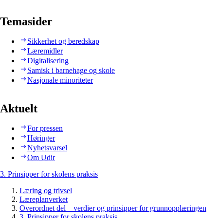
Temasider
Sikkerhet og beredskap
Læremidler
Digitalisering
Samisk i barnehage og skole
Nasjonale minoriteter
Aktuelt
For pressen
Høringer
Nyhetsvarsel
Om Udir
3. Prinsipper for skolens praksis
Læring og trivsel
Læreplanverket
Overordnet del – verdier og prinsipper for grunnopplæringen
3. Prinsipper for skolens praksis