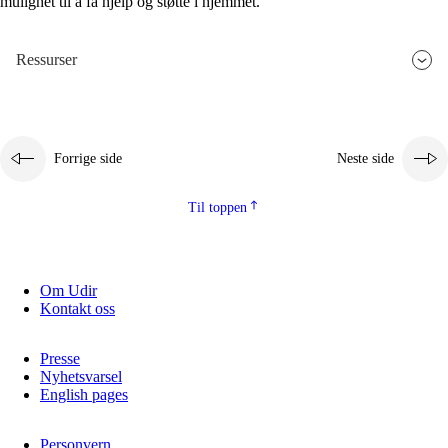
mulighet til å få hjelp og støtte i hjemmet.
Ressurser
Forrige side
Neste side
Til toppen
Om Udir
Kontakt oss
Presse
Nyhetsvarsel
English pages
Personvern