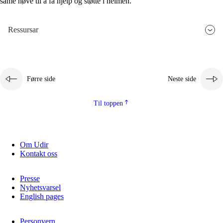
same høve til å få hjelp og støtte i heimen.
Ressursar
Førre side
Neste side
Til toppen
Om Udir
Kontakt oss
Presse
Nyhetsvarsel
English pages
Personvern