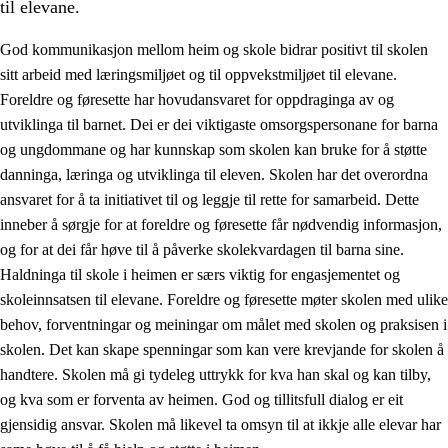
til elevane.
God kommunikasjon mellom heim og skole bidrar positivt til skolen
sitt arbeid med læringsmiljøet og til oppvekstmiljøet til elevane.
Foreldre og føresette har hovudansvaret for oppdraginga av og
utviklinga til barnet. Dei er dei viktigaste omsorgspersonane for barna
og ungdommane og har kunnskap som skolen kan bruke for å støtte
danninga, læringa og utviklinga til eleven. Skolen har det overordna
ansvaret for å ta initiativet til og leggje til rette for samarbeid. Dette
3.
Prinsipp for praksisen i skolen
inneber å sørgje for at foreldre og føresette får nødvendig informasjon,
3.1
Eit inkluderande læringsmiljø
og for at dei får høve til å påverke skolekvardagen til barna sine.
Haldninga til skole i heimen er særs viktig for engasjementet og
3.2
Undervisning og tilpassa opplæring
skoleinnsatsen til elevane. Foreldre og føresette møter skolen med ulike
3.3
Samarbeid mellom heim og skole
behov, forventningar og meiningar om målet med skolen og praksisen i
skolen. Det kan skape spenningar som kan vere krevjande for skolen å
3.4
Opplæring i lærebedrift og arbeidsliv
handtere. Skolen må gi tydeleg uttrykk for kva han skal og kan tilby,
3.5
Profesjonsfellesskap og skoleutvikling
og kva som er forventa av heimen. God og tillitsfull dialog er eit
gjensidig ansvar. Skolen må likevel ta omsyn til at ikkje alle elevar har