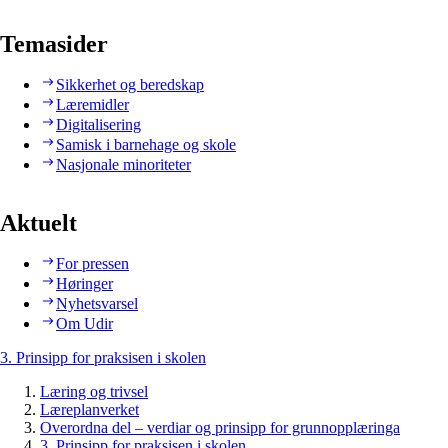
Temasider
Sikkerhet og beredskap
Læremidler
Digitalisering
Samisk i barnehage og skole
Nasjonale minoriteter
Aktuelt
For pressen
Høringer
Nyhetsvarsel
Om Udir
3. Prinsipp for praksisen i skolen
Læring og trivsel
Læreplanverket
Overordna del – verdiar og prinsipp for grunnopplæringa
3. Prinsipp for praksisen i skolen