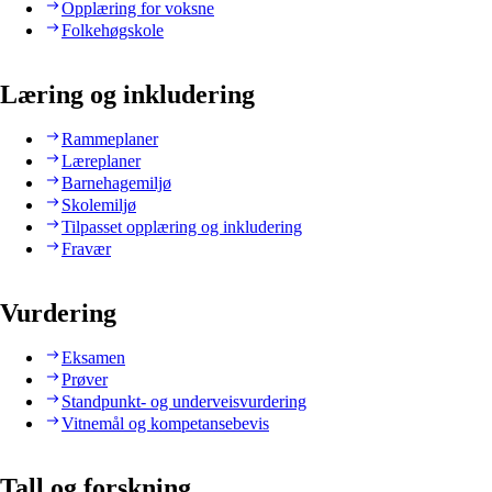
Opplæring for voksne
Folkehøgskole
Læring og inkludering
Rammeplaner
Læreplaner
Barnehagemiljø
Skolemiljø
Tilpasset opplæring og inkludering
Fravær
Vurdering
Eksamen
Prøver
Standpunkt- og underveisvurdering
Vitnemål og kompetansebevis
Tall og forskning