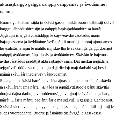
aktisasjbarggo galggá oahppij oahppamav ja åvddånimev
nannit.
Buorre guládallam sijda ja skåvlå gaskan buktá buorre båhtusijt skåvlå
bargguj åhpadusbirrasijn ja oahppij bajássjaddambirrasa hárráj.
Æjgádijn ja æjgátåvdåstiddjijn le oajvveåvdåsvásstádus máná
bajásgiessema ja åvddånime åvdås. Sij li mánáj ja nuoraj ájnnasamos
huvsulattja ja siján le máhtto mij skåvllåj le ávkken gå galggi doarjjot
oahppij ávddamav, åhpadusáv ja åvddånimev. Skåvlån le bajemus
åvdåsvásstádus ásadittjat aktisasjbagov siján. Dát merkaj æjgáda ja
3.
Prinsihpa skåvlå dåjmajda
æjgátåvdåstiddje vierttiji oadtju dajt diedojt majt dárbahi vaj bessi
3.1
Sebrudahtte oahppambirás
mánáj skåvllåárggabiejvev vájkkudahttet.
Sijda guotto skåvlå hárráj le viehka ájnas oahppe berustibmáj skåvlås
3.2
Åhpadibme ja hiebadum åhpadus
ja skåvllårahtjama hárraj. Æjgáda ja æjgátåvdåstiddje båhti skåvllåj
3.3
Aktisasjbarggo sijda ja skåvlå gaskan
duojna dájna dárbujn, vuorddemusáj ja vuojnoj skåvlå ulme ja bargo
hárráj. Dássta máhtti badjánit ássje ma skåvllåj li gássjela giehtadallat.
3.4
Åhpadus åhpadusvidnudagán ja barggoiellemin
Skåvllå viertti vaddet tjielgga diedojt dassta majt máhtti fállat, ja mij le
3.5
Profesjåvnåaktisasjvuohta ja skåvllååvddånibme
sijdas vuordedahtte. Buorre ja åskåldis dialåvggå le gasskasasj