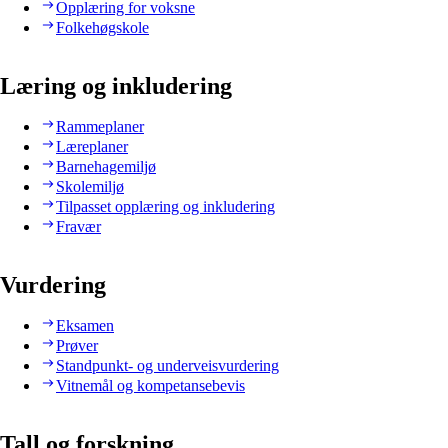
Opplæring for voksne
Folkehøgskole
Læring og inkludering
Rammeplaner
Læreplaner
Barnehagemiljø
Skolemiljø
Tilpasset opplæring og inkludering
Fravær
Vurdering
Eksamen
Prøver
Standpunkt- og underveisvurdering
Vitnemål og kompetansebevis
Tall og forskning