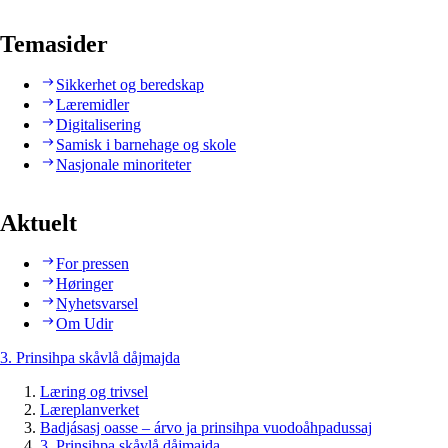
Temasider
Sikkerhet og beredskap
Læremidler
Digitalisering
Samisk i barnehage og skole
Nasjonale minoriteter
Aktuelt
For pressen
Høringer
Nyhetsvarsel
Om Udir
3. Prinsihpa skåvlå dåjmajda
Læring og trivsel
Læreplanverket
Badjásasj oasse – árvo ja prinsihpa vuodoåhpadussaj
3. Prinsihpa skåvlå dåjmajda