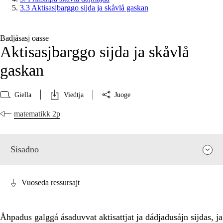
3.3 Aktisasjbarggo sijda ja skåvlå gaskan
Badjásasj oasse
Aktisasjbarggo sijda ja skåvlå
gaskan
Giella
Viedtja
Juoge
matematikk 2p
Sisadno
Vuoseda ressursajt
Åhpadus galggá ásaduvvat aktisattjat ja dádjadusájn sijdas, ja