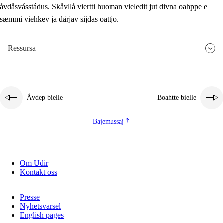
åvdåsvásstádus. Skåvllå viertti huoman vieledit jut divna oahppe e
sæmmi viehkev ja dårjav sijdas oattjo.
Ressursa
Åvdep bielle
Boahtte bielle
Bajemussaj
Om Udir
Kontakt oss
Presse
Nyhetsvarsel
English pages