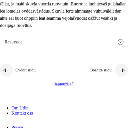
fállat, ja maid skuvla vuordá ruovttuin. Buorre ja luohttevaš gulahallan
lea lotnolas ovddasvástádus. Skuvla ferte almmátge vuhtiiváldit dan
ahte eai buot ohppiin leat seamma vejolašvuođat oažžut veahki ja
doarjaga ruovttus.
Resurssat
Ovddit siidui
Boahtte siidui
Bajimužžii
Om Udir
Kontakt oss
Presse