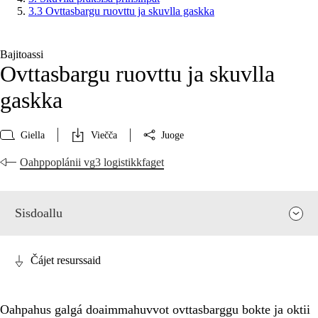
3.3 Ovttasbargu ruovttu ja skuvlla gaskka
Bajitoassi
Ovttasbargu ruovttu ja skuvlla
gaskka
Giella
Viečča
Juoge
Oahppoplánii vg3 logistikkfaget
Sisdoallu
Čájet resurssaid
Oahpahus galgá doaimmahuvvot ovttasbarggu bokte ja oktii