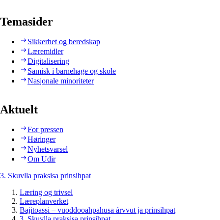
Temasider
Sikkerhet og beredskap
Læremidler
Digitalisering
Samisk i barnehage og skole
Nasjonale minoriteter
Aktuelt
For pressen
Høringer
Nyhetsvarsel
Om Udir
3. Skuvlla praksisa prinsihpat
Læring og trivsel
Læreplanverket
Bajitoassi – vuođđooahpahusa árvvut ja prinsihpat
3. Skuvlla praksisa prinsihpat