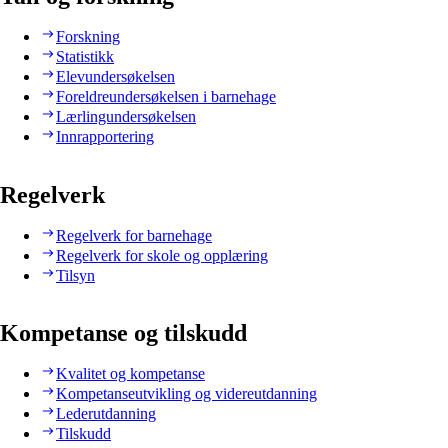
Forskning
Statistikk
Elevundersøkelsen
Foreldreundersøkelsen i barnehage
Lærlingundersøkelsen
Innrapportering
Regelverk
Regelverk for barnehage
Regelverk for skole og opplæring
Tilsyn
Kompetanse og tilskudd
Kvalitet og kompetanse
Kompetanseutvikling og videreutdanning
Lederutdanning
Tilskudd