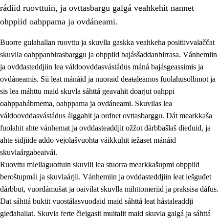
ráđiid ruovttuin, ja ovttasbargu galgá veahkehit nannet
ohppiid oahppama ja ovdáneami.
Buorre gulahallan ruovttu ja skuvlla gaskka veahkeha positiivvalaččat
skuvlla oahppanbirasbarggu ja ohppiid bajásšaddanbirrasa. Vánhemiin
ja ovddasteddjiin lea váldoovddasvástádus máná bajásgeassimis ja
ovdáneamis. Sii leat mánáid ja nuoraid deaŧaleamos fuolahusolbmot ja
sis lea máhttu maid skuvla sáhttá geavahit doarjut oahppi
oahppahábmema, oahppama ja ovdáneami. Skuvllas lea
váldoovddasvástádus álggahit ja ordnet ovttasbarggu. Dát mearkkaša
3.
Skuvlla praksisa prinsihpat
fuolahit ahte vánhemat ja ovddasteaddjit ožžot dárbbašlaš dieđuid, ja
3.1
Fátmmasteaddji oahppanbiras
ahte sidjiide addo vejolašvuohta váikkuhit iežaset mánáid
skuvlaárgabeaivái.
3.2
Oahpaheapmi ja heivehuvvon oahpahus
Ruovttu miellaguottuin skuvlii lea stuorra mearkkašupmi ohppiid
3.3
Ovttasbargu ruovttu ja skuvlla gaskka
beroštupmái ja skuvlaárjii. Vánhemiin ja ovddasteddjiin leat iešguđet
dárbbut, vuordámušat ja oaivilat skuvlla mihttomeriid ja praksisa dáfus.
3.4
Oahpahus oahppofitnodagas ja bargoeallimis
Dat sáhttá buktit vuostálasvuođaid maid sáhttá leat hástaleaddji
3.5
Profešuvdnasearvevuohta ja skuvlaovdáneapmi
gieđahallat. Skuvla ferte čielgasit muitalit maid skuvla galgá ja sáhttá