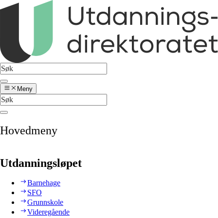
Meny
Hovedmeny
Utdanningsløpet
Barnehage
SFO
Grunnskole
Videregående