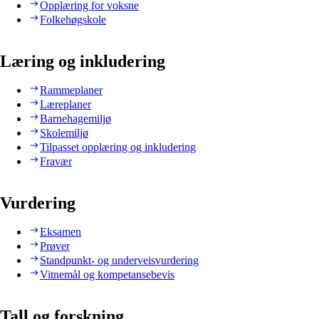
Opplæring for voksne
Folkehøgskole
Læring og inkludering
Rammeplaner
Læreplaner
Barnehagemiljø
Skolemiljø
Tilpasset opplæring og inkludering
Fravær
Vurdering
Eksamen
Prøver
Standpunkt- og underveisvurdering
Vitnemål og kompetansebevis
Tall og forskning