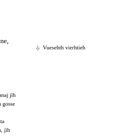
ine,
Vuesehth vierhtieh
naj jïh
h gosse
ta
, jïh