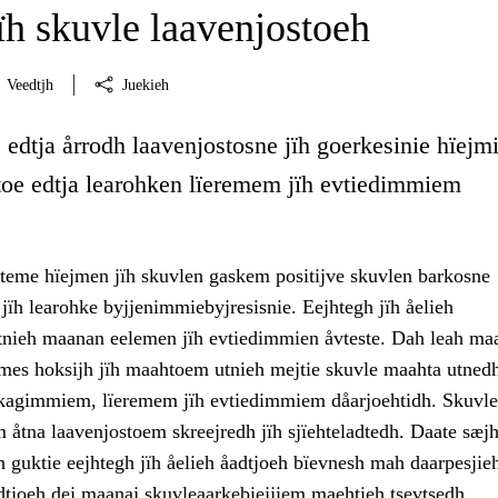
ïh skuvle laavenjostoeh
Veedtjh
Juekieh
edtja årrodh laavenjostosne jïh goerkesinie hïejm
stoe edtja learohken lïeremem jïh evtiedimmiem
teme hïejmen jïh skuvlen gaskem positijve skuvlen barkosne
 jïh learohke byjjenimmiebyjresisnie. Eejhtegh jïh åelieh
tnieh maanan eelemen jïh evtiedimmien åvteste. Dah leah maa
mes hoksijh jïh maahtoem utnieh mejtie skuvle maahta utned
kagimmiem, lïeremem jïh evtiedimmiem dåarjoehtidh. Skuvle
 åtna laavenjostoem skreejredh jïh sjïehteladtedh. Daate sæjh
 guktie eejhtegh jïh åelieh åadtjoeh bïevnesh mah daarpesjieh
tjoeh dej maanaj skuvleaarkebiejjiem maehtieh tsevtsedh.