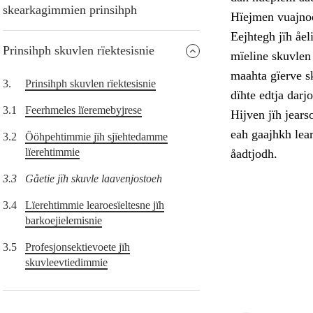
skearkagimmien prinsihph
Hïejmen vuajnoe
Eejhtegh jïh åel
Prinsihph skuvlen rïektesisnie
mïeline skuvlen 
maahta gïerve s
3.
Prinsihph skuvlen rïektesisnie
dïhte edtja dar
3.1
Feerhmeles lïeremebyjrese
Hijven jïh jears
eah gaajhkh lea
3.2
Ööhpehtimmie jïh sjïehtedamme
lïerehtimmie
åadtjodh.
3.3
Gåetie jïh skuvle laavenjostoeh
3.4
Lïerehtimmie learoesïeltesne jïh
barkoejielemisnie
3.5
Profesjonsektievoete jïh
skuvleevtiedimmie