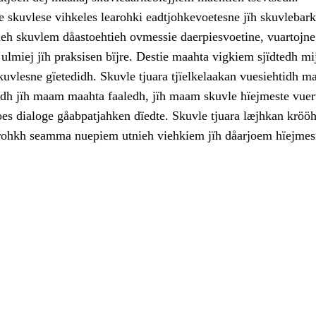
 skuvlese vihkeles learohki eadtjohkevoetesne jïh skuvlebark
ieh skuvlem dåastoehtieh ovmessie daerpiesvoetine, vuartojne
ulmiej jïh praksisen bïjre. Destie maahta vigkiem sjïdtedh mi
kuvlesne gïetedidh. Skuvle tjuara tjïelkelaakan vuesiehtidh 
jodh jïh maam maahta faaledh, jïh maam skuvle hïejmeste vuer
oes dialoge gåabpatjahken dïedte. Skuvle tjuara læjhkan kröö
rohkh seamma nuepiem utnieh viehkiem jïh dåarjoem hïejmes