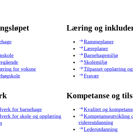
ngsløpet
Læring og inklude
ehage
Rammeplaner
Læreplaner
nskole
Barnehagemiljø
regående
Skolemiljø
æring for voksne
Tilpasset opplæring og
ehøgskole
Fravær
rk
Kompetanse og til
lverk for barnehage
Kvalitet og kompetans
lverk for skole og opplæring
Kompetanseutvikling 
videreutdanning
n
Lederutdanning