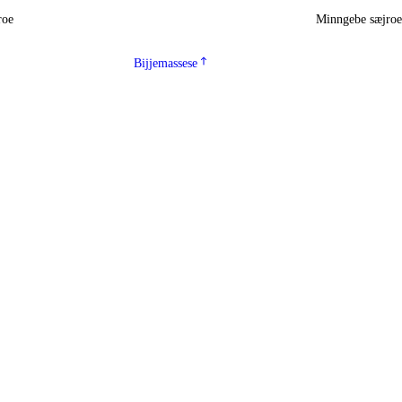
roe
Minngebe sæjro
Bijjemassese