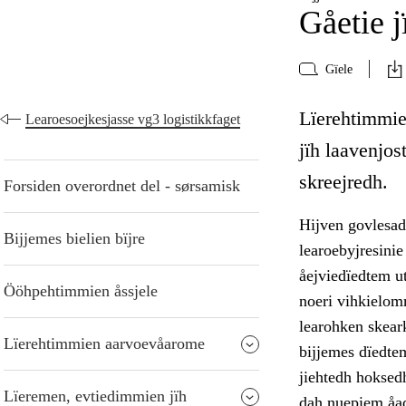
Gåetie j
Gïele
Lïerehtimmie 
Learoesoejkesjasse vg3 logistikkfaget
jïh laavenjo
skreejredh.
Forsiden overordnet del - sørsamisk
Hijven govlesad
Bijjemes bielien bïjre
learoebyjresinie
åejviedïedtem u
Ööhpehtimmien åssjele
noeri vihkielom
learohken skear
Lïerehtimmien aarvoevåarome
bijjemes dïedtem
jiehtedh hoksedh
Lïeremen, evtiedimmien jïh
dah nuepiem åad