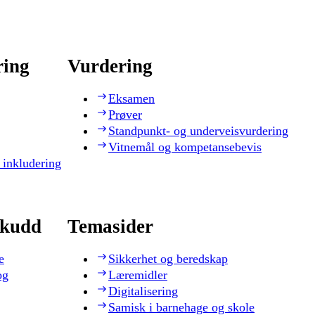
ring
Vurdering
Eksamen
Prøver
Standpunkt- og underveisvurdering
Vitnemål og kompetansebevis
 inkludering
skudd
Temasider
e
Sikkerhet og beredskap
og
Læremidler
Digitalisering
Samisk i barnehage og skole