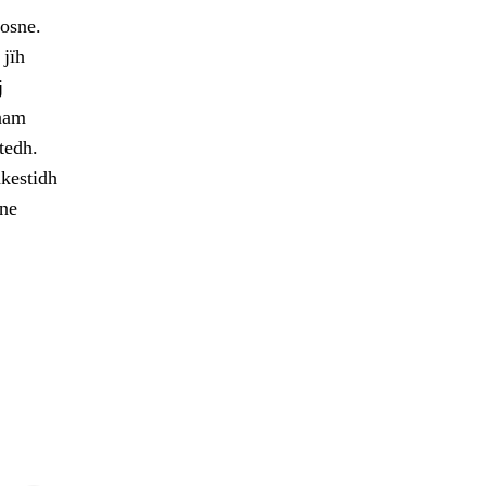
osne.
 jïh
j
maam
tedh.
hkestidh
ne