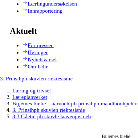
Lærlingundersøkelsen
Innrapportering
Aktuelt
For pressen
Høringer
Nyhetsvarsel
Om Udir
3. Prinsihph skuvlen rïektesisnie
Læring og trivsel
Læreplanverket
Bijjemes bielie – aarvoeh jïh prinsihph maadthööhpeh
3. Prinsihph skuvlen rïektesisnie
3.3 Gåetie jïh skuvle laavenjostoeh
Bijjemes bielie