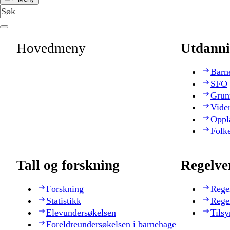
Hovedmeny
Utdanni
Barn
SFO
Grun
Vide
Oppl
Folk
Tall og forskning
Regelve
Forskning
Rege
Statistikk
Rege
Elevundersøkelsen
Tilsy
Foreldreundersøkelsen i barnehage