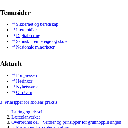
Temasider
Sikkerhet og beredskap
Læremidler
Digitalisering
Samisk i barnehage og skole
Nasjonale minoriteter
Aktuelt
For pressen
Høringer
Nyhetsvarsel
Om Udir
3. Prinsipper for skolens praksis
Læring og trivsel
Læreplanverket
Overordnet del – verdier og prinsipper for grunnopplæringen
3. Prinsipper for skolens praksis