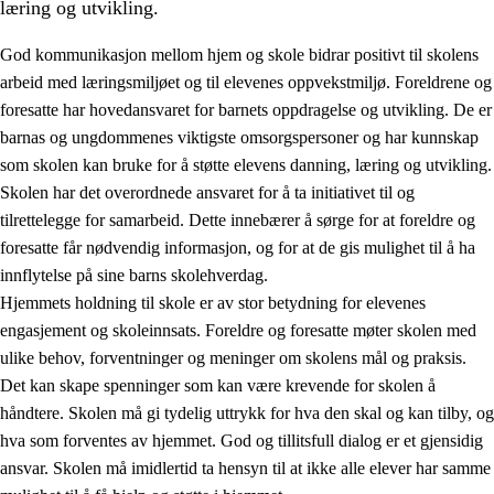
læring og utvikling.
God kommunikasjon mellom hjem og skole bidrar positivt til skolens
arbeid med læringsmiljøet og til elevenes oppvekstmiljø. Foreldrene og
foresatte har hovedansvaret for barnets oppdragelse og utvikling. De er
barnas og ungdommenes viktigste omsorgspersoner og har kunnskap
som skolen kan bruke for å støtte elevens danning, læring og utvikling.
Skolen har det overordnede ansvaret for å ta initiativet til og
tilrettelegge for samarbeid. Dette innebærer å sørge for at foreldre og
3.
Prinsipper for skolens praksis
foresatte får nødvendig informasjon, og for at de gis mulighet til å ha
3.1
Et inkluderende læringsmiljø
innflytelse på sine barns skolehverdag.
Hjemmets holdning til skole er av stor betydning for elevenes
3.2
Undervisning og tilpasset opplæring
engasjement og skoleinnsats. Foreldre og foresatte møter skolen med
3.3
Samarbeid mellom hjem og skole
ulike behov, forventninger og meninger om skolens mål og praksis.
Det kan skape spenninger som kan være krevende for skolen å
3.4
Opplæring i lærebedrift og arbeidsliv
håndtere. Skolen må gi tydelig uttrykk for hva den skal og kan tilby, og
3.5
Profesjonsfellesskap og skoleutvikling
hva som forventes av hjemmet. God og tillitsfull dialog er et gjensidig
ansvar. Skolen må imidlertid ta hensyn til at ikke alle elever har samme