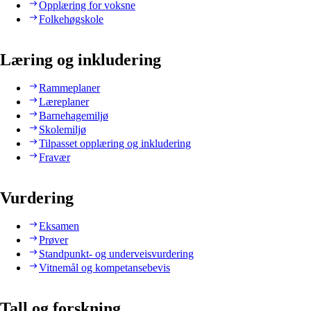
Opplæring for voksne
Folkehøgskole
Læring og inkludering
Rammeplaner
Læreplaner
Barnehagemiljø
Skolemiljø
Tilpasset opplæring og inkludering
Fravær
Vurdering
Eksamen
Prøver
Standpunkt- og underveisvurdering
Vitnemål og kompetansebevis
Tall og forskning