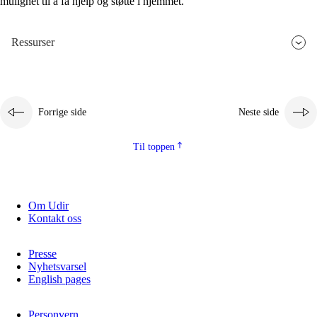
mulighet til å få hjelp og støtte i hjemmet.
Ressurser
Forrige side
Neste side
Til toppen
Om Udir
Kontakt oss
Presse
Nyhetsvarsel
English pages
Personvern