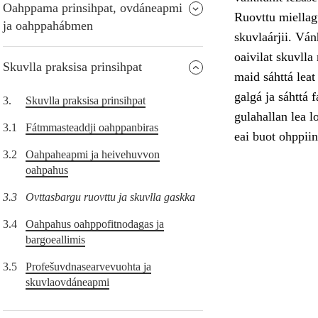
Oahppama prinsihpat, ovdáneapmi
Ruovttu miellag
ja oahppahábmen
skuvlaárjii. Ván
oaivilat skuvlla
Skuvlla praksisa prinsihpat
maid sáhttá leat
galgá ja sáhttá 
3.
Skuvlla praksisa prinsihpat
gulahallan lea l
3.1
Fátmmasteaddji oahppanbiras
eai buot ohppiin
3.2
Oahpaheapmi ja heivehuvvon
oahpahus
3.3
Ovttasbargu ruovttu ja skuvlla gaskka
3.4
Oahpahus oahppofitnodagas ja
bargoeallimis
3.5
Profešuvdnasearvevuohta ja
skuvlaovdáneapmi