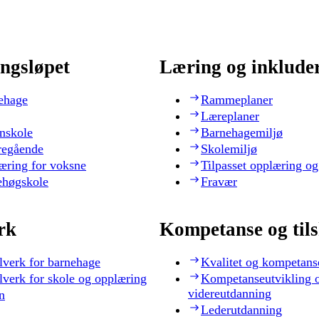
ngsløpet
Læring og inklude
ehage
Rammeplaner
Læreplaner
nskole
Barnehagemiljø
regående
Skolemiljø
æring for voksne
Tilpasset opplæring og
ehøgskole
Fravær
rk
Kompetanse og til
lverk for barnehage
Kvalitet og kompetans
lverk for skole og opplæring
Kompetanseutvikling 
videreutdanning
n
Lederutdanning