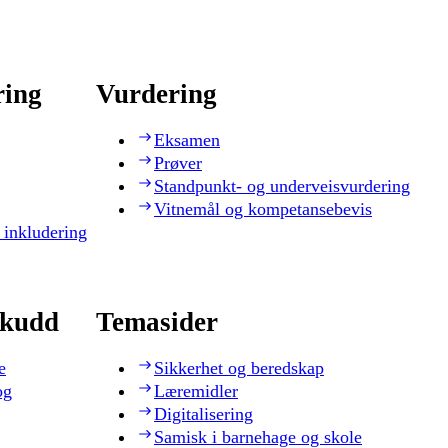
ring
Vurdering
Eksamen
Prøver
Standpunkt- og underveisvurdering
Vitnemål og kompetansebevis
 inkludering
skudd
Temasider
e
Sikkerhet og beredskap
og
Læremidler
Digitalisering
Samisk i barnehage og skole