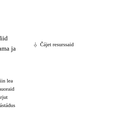
iid
Čájet resurssaid
ama ja
in lea
nuoraid
rjut
ástádus