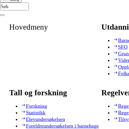
Hovedmeny
Utdanni
Barn
SFO
Grun
Vide
Oppl
Folk
Tall og forskning
Regelve
Forskning
Rege
Statistikk
Rege
Elevundersøkelsen
Tilsy
Foreldreundersøkelsen i barnehage