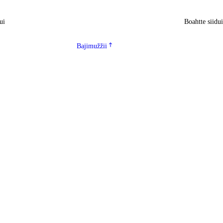
ui
Boahtte siidu
Bajimužžii