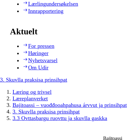
Lærlingundersøkelsen
Innrapportering
Aktuelt
For pressen
Høringer
Nyhetsvarsel
Om Udir
3. Skuvlla praksisa prinsihpat
Læring og trivsel
Læreplanverket
Bajitoassi – vuođđooahpahusa árvvut ja prinsihpat
3. Skuvlla praksisa prinsihpat
3.3 Ovttasbargu ruovttu ja skuvlla gaskka
Bajitoassi