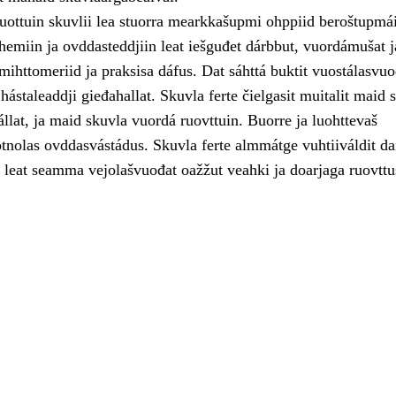
uottuin skuvlii lea stuorra mearkkašupmi ohppiid beroštupmái
hemiin ja ovddasteddjiin leat iešguđet dárbbut, vuordámušat j
 mihttomeriid ja praksisa dáfus. Dat sáhttá buktit vuostálasvu
 hástaleaddji gieđahallat. Skuvla ferte čielgasit muitalit maid 
fállat, ja maid skuvla vuordá ruovttuin. Buorre ja luohttevaš
otnolas ovddasvástádus. Skuvla ferte almmátge vuhtiiváldit da
 leat seamma vejolašvuođat oažžut veahki ja doarjaga ruovttu