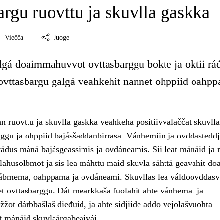
rgu ruovttu ja skuvlla gaskka
Viečča
Juoge
gá doaimmahuvvot ovttasbarggu bokte ja oktii ráđ
a ovttasbargu galgá veahkehit nannet ohppiid oahpp
n ruovttu ja skuvlla gaskka veahkeha positiivvalaččat skuvlla
ggu ja ohppiid bajásšaddanbirrasa. Vánhemiin ja ovddasteddji
ádus máná bajásgeassimis ja ovdáneamis. Sii leat mánáid ja 
lahusolbmot ja sis lea máhttu maid skuvla sáhttá geavahit doa
ábmema, oahppama ja ovdáneami. Skuvllas lea váldoovddasv
et ovttasbarggu. Dát mearkkaša fuolahit ahte vánhemat ja
žžot dárbbašlaš dieđuid, ja ahte sidjiide addo vejolašvuohta
et mánáid skuvlaárgabeaivái.