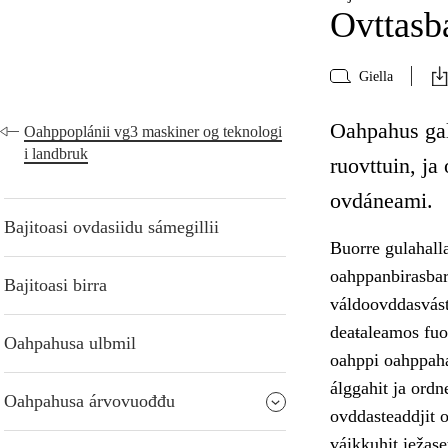
Ovttasba
Giella
Oahpahus gal
Oahppoplánii vg3 maskiner og teknologi
i landbruk
ruovttuin, j
ovdáneami.
Bajitoasi ovdasiidu sámegillii
Buorre gulahalla
oahppanbirasbar
Bajitoasi birra
váldoovddasvást
deaŧaleamos fuo
Oahpahusa ulbmil
oahppi oahppah
álggahit ja ordn
Oahpahusa árvovuođđu
ovddasteaddjit o
váikkuhit iežas