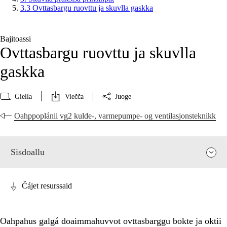
3.3 Ovttasbargu ruovttu ja skuvlla gaskka
Bajitoassi
Ovttasbargu ruovttu ja skuvlla
gaskka
Giella
Viečča
Juoge
Oahppoplánii vg2 kulde-, varmepumpe- og ventilasjonsteknikk
Sisdoallu
Čájet resurssaid
Oahpahus galgá doaimmahuvvot ovttasbarggu bokte ja oktii