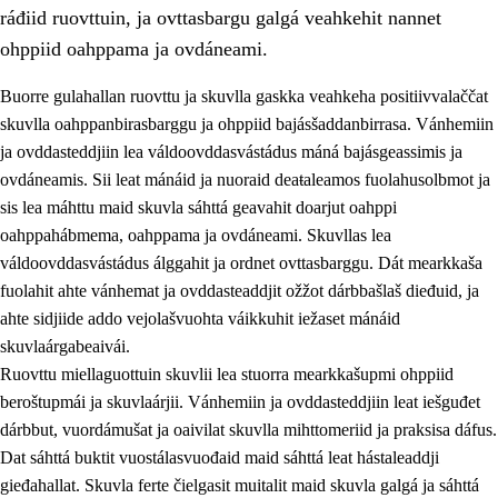
ráđiid ruovttuin, ja ovttasbargu galgá veahkehit nannet
ohppiid oahppama ja ovdáneami.
Buorre gulahallan ruovttu ja skuvlla gaskka veahkeha positiivvalaččat
skuvlla oahppanbirasbarggu ja ohppiid bajásšaddanbirrasa. Vánhemiin
ja ovddasteddjiin lea váldoovddasvástádus máná bajásgeassimis ja
ovdáneamis. Sii leat mánáid ja nuoraid deaŧaleamos fuolahusolbmot ja
sis lea máhttu maid skuvla sáhttá geavahit doarjut oahppi
oahppahábmema, oahppama ja ovdáneami. Skuvllas lea
váldoovddasvástádus álggahit ja ordnet ovttasbarggu. Dát mearkkaša
3.
Skuvlla praksisa prinsihpat
fuolahit ahte vánhemat ja ovddasteaddjit ožžot dárbbašlaš dieđuid, ja
3.1
Fátmmasteaddji oahppanbiras
ahte sidjiide addo vejolašvuohta váikkuhit iežaset mánáid
skuvlaárgabeaivái.
3.2
Oahpaheapmi ja heivehuvvon oahpahus
Ruovttu miellaguottuin skuvlii lea stuorra mearkkašupmi ohppiid
3.3
Ovttasbargu ruovttu ja skuvlla gaskka
beroštupmái ja skuvlaárjii. Vánhemiin ja ovddasteddjiin leat iešguđet
dárbbut, vuordámušat ja oaivilat skuvlla mihttomeriid ja praksisa dáfus.
3.4
Oahpahus oahppofitnodagas ja bargoeallimis
Dat sáhttá buktit vuostálasvuođaid maid sáhttá leat hástaleaddji
3.5
Profešuvdnasearvevuohta ja skuvlaovdáneapmi
gieđahallat. Skuvla ferte čielgasit muitalit maid skuvla galgá ja sáhttá