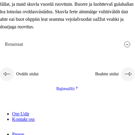
fállat, ja maid skuvla vuordá ruovttuin. Buorre ja luohttevaš gulahallan
lea lotnolas ovddasvástádus. Skuvla ferte almmátge vuhtiiváldit dan
ahte eai buot ohppiin leat seamma vejolašvuođat oažžut veahki ja
doarjaga ruovttus.
Resurssat
Ovddit siidui
Boahtte siidui
Bajimužžii
Om Udir
Kontakt oss
Presse