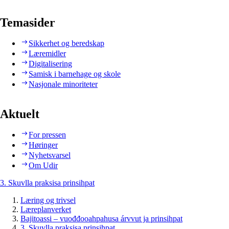
Temasider
Sikkerhet og beredskap
Læremidler
Digitalisering
Samisk i barnehage og skole
Nasjonale minoriteter
Aktuelt
For pressen
Høringer
Nyhetsvarsel
Om Udir
3. Skuvlla praksisa prinsihpat
Læring og trivsel
Læreplanverket
Bajitoassi – vuođđooahpahusa árvvut ja prinsihpat
3. Skuvlla praksisa prinsihpat