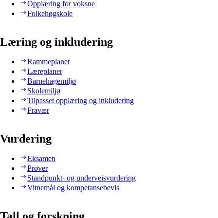
Opplæring for voksne
Folkehøgskole
Læring og inkludering
Rammeplaner
Læreplaner
Barnehagemiljø
Skolemiljø
Tilpasset opplæring og inkludering
Fravær
Vurdering
Eksamen
Prøver
Standpunkt- og underveisvurdering
Vitnemål og kompetansebevis
Tall og forskning