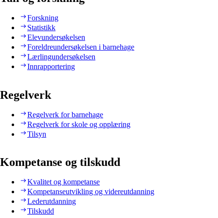
Forskning
Statistikk
Elevundersøkelsen
Foreldreundersøkelsen i barnehage
Lærlingundersøkelsen
Innrapportering
Regelverk
Regelverk for barnehage
Regelverk for skole og opplæring
Tilsyn
Kompetanse og tilskudd
Kvalitet og kompetanse
Kompetanseutvikling og videreutdanning
Lederutdanning
Tilskudd