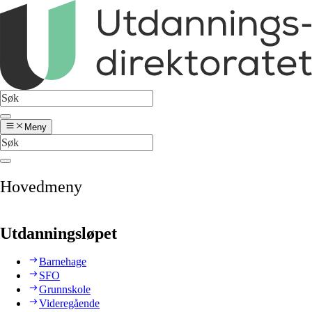
Meny
Hovedmeny
Utdanningsløpet
Barnehage
SFO
Grunnskole
Videregående