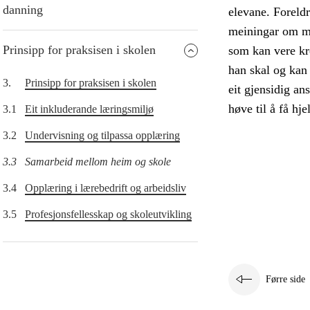
danning
elevane. Foreld
meiningar om må
Prinsipp for praksisen i skolen
som kan vere kr
han skal og kan 
3.
Prinsipp for praksisen i skolen
eit gjensidig an
høve til å få hje
3.1
Eit inkluderande læringsmiljø
3.2
Undervisning og tilpassa opplæring
3.3
Samarbeid mellom heim og skole
3.4
Opplæring i lærebedrift og arbeidsliv
3.5
Profesjonsfellesskap og skoleutvikling
Førre side