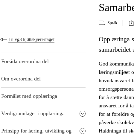
Samarbe
Språk
Opplæringa s
Til vg3 kjøttskjærerfaget
samarbeidet s
Forsida overordna del
God kommunikasj
læringsmiljøet o
Om overordna del
hovudansvaret fo
omsorgspersona
Formålet med opplæringa
for å støtte dan
ansvaret for å ta
Verdigrunnlaget i opplæringa
for at foreldre 
påverke skolekva
Prinsipp for læring, utvikling og
Haldninga til sk