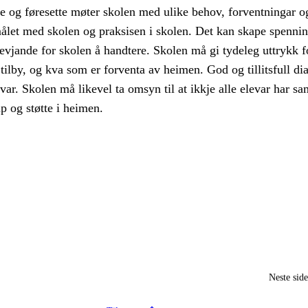
re og føresette møter skolen med ulike behov, forventningar o
let med skolen og praksisen i skolen. Det kan skape spennin
evjande for skolen å handtere. Skolen må gi tydeleg uttrykk f
tilby, og kva som er forventa av heimen. God og tillitsfull dia
svar. Skolen må likevel ta omsyn til at ikkje alle elevar har s
lp og støtte i heimen.
Neste sid