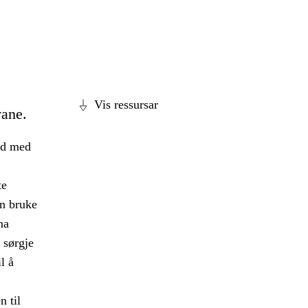
Vis ressursar
vane.
id med
te
n bruke
na
å sørgje
l å
n til