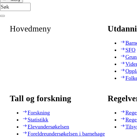
Hovedmeny
Utdanni
Barn
SFO
Grun
Vide
Oppl
Folk
Tall og forskning
Regelve
Forskning
Rege
Statistikk
Rege
Elevundersøkelsen
Tilsy
Foreldreundersøkelsen i barnehage