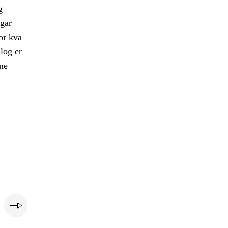
g
gar
or kva
log er
ame
e