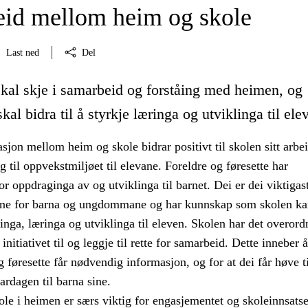
id mellom heim og skole
Last ned
Del
kal skje i samarbeid og forståing med heimen, og
kal bidra til å styrkje læringa og utviklinga til ele
on mellom heim og skole bidrar positivt til skolen sitt arbe
g til oppvekstmiljøet til elevane. Foreldre og føresette har
r oppdraginga av og utviklinga til barnet. Dei er dei viktigas
ne for barna og ungdommane og har kunnskap som skolen ka
ninga, læringa og utviklinga til eleven. Skolen har det overord
 initiativet til og leggje til rette for samarbeid. Dette inneber 
og føresette får nødvendig informasjon, og for at dei får høve ti
rdagen til barna sine.
ole i heimen er særs viktig for engasjementet og skoleinnsatse