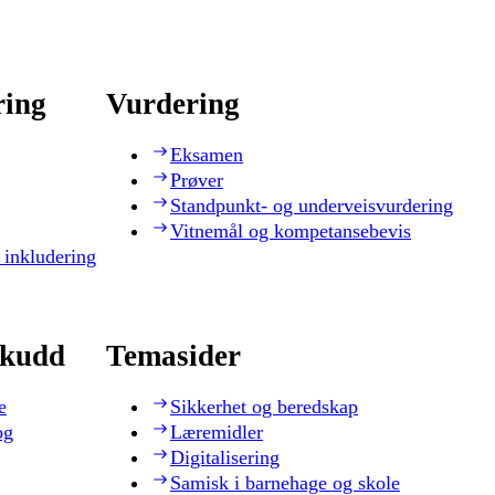
ring
Vurdering
Eksamen
Prøver
Standpunkt- og underveisvurdering
Vitnemål og kompetansebevis
 inkludering
skudd
Temasider
e
Sikkerhet og beredskap
og
Læremidler
Digitalisering
Samisk i barnehage og skole