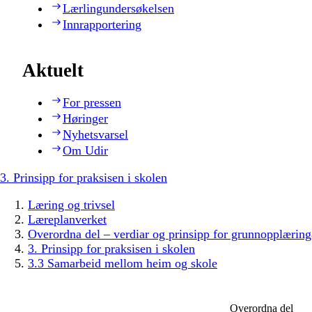
Lærlingundersøkelsen
Innrapportering
Aktuelt
For pressen
Høringer
Nyhetsvarsel
Om Udir
3. Prinsipp for praksisen i skolen
Læring og trivsel
Læreplanverket
Overordna del – verdiar og prinsipp for grunnopplæring
3. Prinsipp for praksisen i skolen
3.3 Samarbeid mellom heim og skole
Overordna del