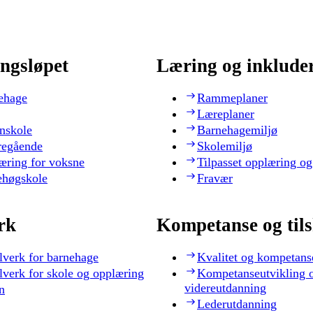
ngsløpet
Læring og inklude
ehage
Rammeplaner
Læreplaner
nskole
Barnehagemiljø
regående
Skolemiljø
æring for voksne
Tilpasset opplæring og
ehøgskole
Fravær
rk
Kompetanse og til
lverk for barnehage
Kvalitet og kompetans
lverk for skole og opplæring
Kompetanseutvikling 
videreutdanning
n
Lederutdanning