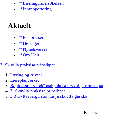
Lærlingundersøkelsen
Innrapportering
Aktuelt
For pressen
Høringer
Nyhetsvarsel
Om Udir
3. Skuvlla praksisa prinsihpat
Læring og trivsel
Læreplanverket
Bajitoassi – vuođđooahpahusa árvvut ja prinsihpat
3. Skuvlla praksisa prinsihpat
3.3 Ovttasbargu ruovttu ja skuvlla gaskka
Bajitoassi