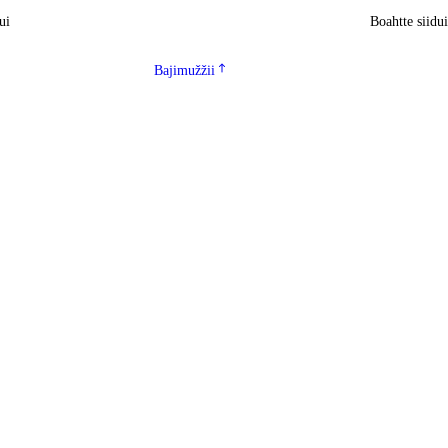
ui
Boahtte siidu
Bajimužžii