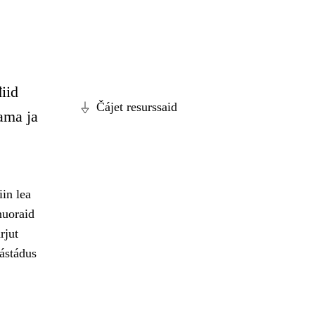
iid
Čájet resurssaid
ama ja
in lea
nuoraid
rjut
ástádus