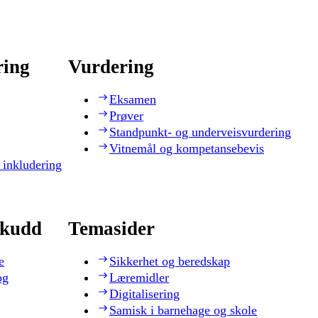
ring
Vurdering
Eksamen
Prøver
Standpunkt- og underveisvurdering
Vitnemål og kompetansebevis
 inkludering
skudd
Temasider
e
Sikkerhet og beredskap
og
Læremidler
Digitalisering
Samisk i barnehage og skole