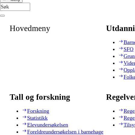
Hovedmeny
Utdanni
Barn
SFO
Grun
Vide
Oppl
Folk
Tall og forskning
Regelve
Forskning
Rege
Statistikk
Rege
Elevundersøkelsen
Tilsy
Foreldreundersøkelsen i barnehage