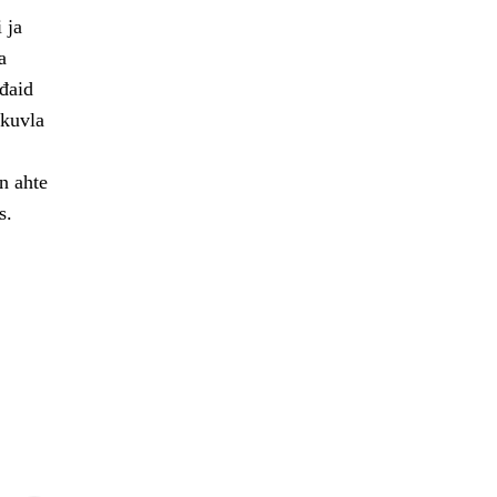
 ja
a
ođaid
skuvla
n ahte
s.