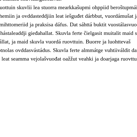
uottuin skuvlii lea stuorra mearkkašupmi ohppiid beroštupmái
hemiin ja ovddasteddjiin leat iešguđet dárbbut, vuordámušat j
 mihttomeriid ja praksisa dáfus. Dat sáhttá buktit vuostálasvu
 hástaleaddji gieđahallat. Skuvla ferte čielgasit muitalit maid 
fállat, ja maid skuvla vuordá ruovttuin. Buorre ja luohttevaš
otnolas ovddasvástádus. Skuvla ferte almmátge vuhtiiváldit da
 leat seamma vejolašvuođat oažžut veahki ja doarjaga ruovttu