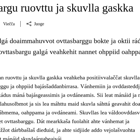
rgu ruovttu ja skuvlla gaskka
Viečča
Juoge
gá doaimmahuvvot ovttasbarggu bokte ja oktii ráđ
a ovttasbargu galgá veahkehit nannet ohppiid oahpp
n ruovttu ja skuvlla gaskka veahkeha positiivvalaččat skuvlla
ggu ja ohppiid bajásšaddanbirrasa. Vánhemiin ja ovddasteddji
ádus máná bajásgeassimis ja ovdáneamis. Sii leat mánáid ja 
lahusolbmot ja sis lea máhttu maid skuvla sáhttá geavahit doa
ábmema, oahppama ja ovdáneami. Skuvllas lea váldoovddasv
et ovttasbarggu. Dát mearkkaša fuolahit ahte vánhemat ja
žžot dárbbašlaš dieđuid, ja ahte sidjiide addo vejolašvuohta
et mánáid skuvlaárgabeaivái.