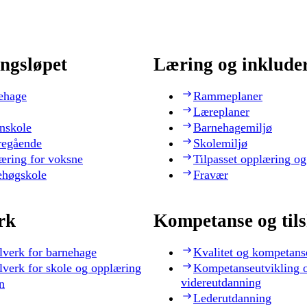
ngsløpet
Læring og inklude
ehage
Rammeplaner
Læreplaner
nskole
Barnehagemiljø
regående
Skolemiljø
æring for voksne
Tilpasset opplæring og
ehøgskole
Fravær
rk
Kompetanse og til
lverk for barnehage
Kvalitet og kompetans
lverk for skole og opplæring
Kompetanseutvikling 
videreutdanning
n
Lederutdanning