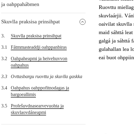
ja oahppahábmen
Ruovttu miellag
skuvlaárjii. Ván
Skuvlla praksisa prinsihpat
oaivilat skuvlla
maid sáhttá leat
3.
Skuvlla praksisa prinsihpat
galgá ja sáhttá 
3.1
Fátmmasteaddji oahppanbiras
gulahallan lea l
eai buot ohppiin
3.2
Oahpaheapmi ja heivehuvvon
oahpahus
3.3
Ovttasbargu ruovttu ja skuvlla gaskka
3.4
Oahpahus oahppofitnodagas ja
bargoeallimis
3.5
Profešuvdnasearvevuohta ja
skuvlaovdáneapmi