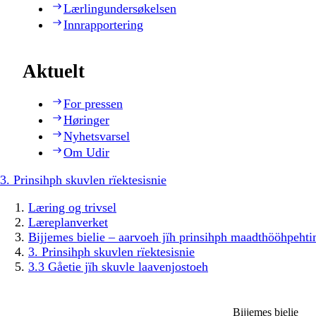
Lærlingundersøkelsen
Innrapportering
Aktuelt
For pressen
Høringer
Nyhetsvarsel
Om Udir
3. Prinsihph skuvlen rïektesisnie
Læring og trivsel
Læreplanverket
Bijjemes bielie – aarvoeh jïh prinsihph maadthööhpeh
3. Prinsihph skuvlen rïektesisnie
3.3 Gåetie jïh skuvle laavenjostoeh
Bijjemes bielie