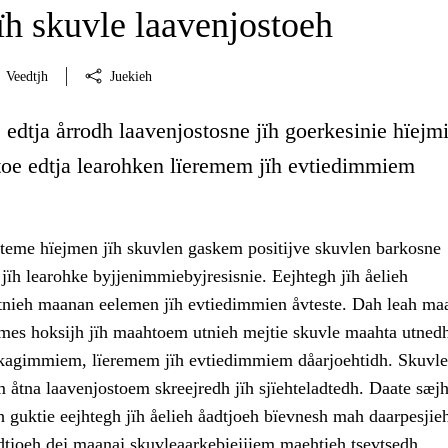
ïh skuvle laavenjostoeh
Veedtjh
Juekieh
edtja årrodh laavenjostosne jïh goerkesinie hïejm
stoe edtja learohken lïeremem jïh evtiedimmiem
teme hïejmen jïh skuvlen gaskem positijve skuvlen barkosne
 jïh learohke byjjenimmiebyjresisnie. Eejhtegh jïh åelieh
tnieh maanan eelemen jïh evtiedimmien åvteste. Dah leah maa
mes hoksijh jïh maahtoem utnieh mejtie skuvle maahta utned
kagimmiem, lïeremem jïh evtiedimmiem dåarjoehtidh. Skuvle
 åtna laavenjostoem skreejredh jïh sjïehteladtedh. Daate sæjh
 guktie eejhtegh jïh åelieh åadtjoeh bïevnesh mah daarpesjieh
tjoeh dej maanaj skuvleaarkebiejjiem maehtieh tsevtsedh.