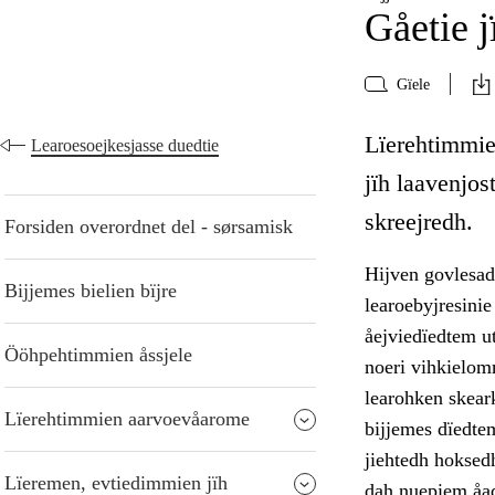
Gåetie j
Gïele
Lïerehtimmie 
Learoesoejkesjasse duedtie
jïh laavenjo
skreejredh.
Forsiden overordnet del - sørsamisk
Hijven govlesad
Bijjemes bielien bïjre
learoebyjresinie
åejviedïedtem u
Ööhpehtimmien åssjele
noeri vihkielom
learohken skear
Lïerehtimmien aarvoevåarome
bijjemes dïedtem
jiehtedh hoksedh
Lïeremen, evtiedimmien jïh
dah nuepiem åad