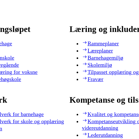
ngsløpet
Læring og inklude
ehage
Rammeplaner
Læreplaner
nskole
Barnehagemiljø
regående
Skolemiljø
æring for voksne
Tilpasset opplæring og
ehøgskole
Fravær
rk
Kompetanse og til
lverk for barnehage
Kvalitet og kompetans
lverk for skole og opplæring
Kompetanseutvikling 
videreutdanning
n
Lederutdanning