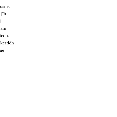
osne.
 jïh
j
maam
tedh.
hkestidh
ne