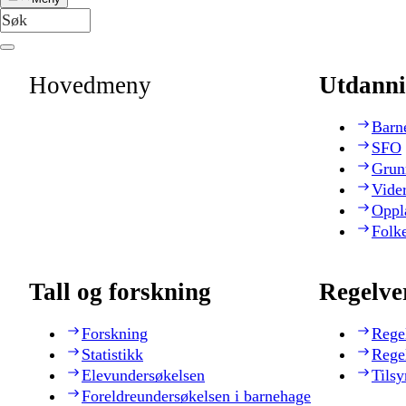
Hovedmeny
Utdanni
Barn
SFO
Grun
Vide
Oppl
Folk
Tall og forskning
Regelve
Forskning
Rege
Statistikk
Rege
Elevundersøkelsen
Tilsy
Foreldreundersøkelsen i barnehage