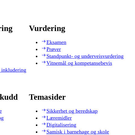
ring
Vurdering
Eksamen
Prøver
Standpunkt- og underveisvurdering
Vitnemål og kompetansebevis
 inkludering
skudd
Temasider
e
Sikkerhet og beredskap
og
Læremidler
Digitalisering
Samisk i barnehage og skole