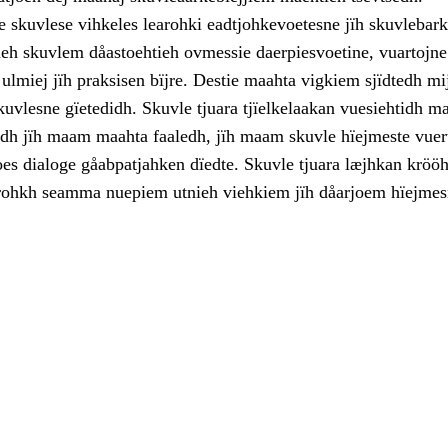
 skuvlese vihkeles learohki eadtjohkevoetesne jïh skuvlebark
ieh skuvlem dåastoehtieh ovmessie daerpiesvoetine, vuartojne
ulmiej jïh praksisen bïjre. Destie maahta vigkiem sjïdtedh mi
kuvlesne gïetedidh. Skuvle tjuara tjïelkelaakan vuesiehtidh 
jodh jïh maam maahta faaledh, jïh maam skuvle hïejmeste vuer
oes dialoge gåabpatjahken dïedte. Skuvle tjuara læjhkan kröö
rohkh seamma nuepiem utnieh viehkiem jïh dåarjoem hïejmes