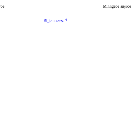
roe
Minngebe sæjro
Bijjemassese