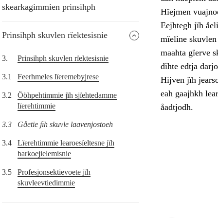
skearkagimmien prinsihph
Hïejmen vuajnoe
Eejhtegh jïh åel
Prinsihph skuvlen rïektesisnie
mïeline skuvlen 
maahta gïerve s
3.
Prinsihph skuvlen rïektesisnie
dïhte edtja dar
3.1
Feerhmeles lïeremebyjrese
Hijven jïh jears
eah gaajhkh lea
3.2
Ööhpehtimmie jïh sjïehtedamme
lïerehtimmie
åadtjodh.
3.3
Gåetie jïh skuvle laavenjostoeh
3.4
Lïerehtimmie learoesïeltesne jïh
barkoejielemisnie
3.5
Profesjonsektievoete jïh
skuvleevtiedimmie