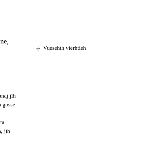
ine,
Vuesehth vierhtieh
naj jïh
h gosse
ta
, jïh