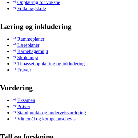
Opplæring for voksne
Folkehøgskole
Læring og inkludering
Rammeplaner
Læreplaner
Barnehagemiljø
Skolemiljø
Tilpasset opplæring og inkludering
Fravær
Vurdering
Eksamen
Prøver
Standpunkt- og underveisvurdering
Vitnemål og kompetansebevis
Tall og forskning