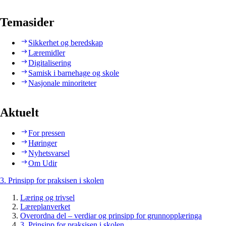
Temasider
Sikkerhet og beredskap
Læremidler
Digitalisering
Samisk i barnehage og skole
Nasjonale minoriteter
Aktuelt
For pressen
Høringer
Nyhetsvarsel
Om Udir
3. Prinsipp for praksisen i skolen
Læring og trivsel
Læreplanverket
Overordna del – verdiar og prinsipp for grunnopplæringa
3. Prinsipp for praksisen i skolen