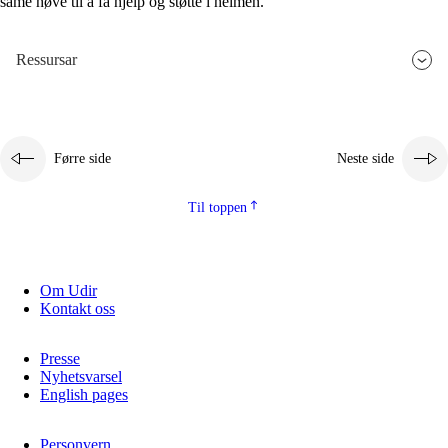
same høve til å få hjelp og støtte i heimen.
Ressursar
Førre side
Neste side
Til toppen
Om Udir
Kontakt oss
Presse
Nyhetsvarsel
English pages
Personvern