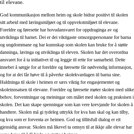
til elevane.
God kommunikasjon mellom heim og skole bidrar positivt til skolen
sitt arbeid med læringsmiljøet og til oppvekstmiljøet til elevane.
Foreldre og føresette har hovudansvaret for oppdraginga av og
utviklinga til barnet. Dei er dei viktigaste omsorgspersonane for barna
og ungdommane og har kunnskap som skolen kan bruke for å støtte
danninga, læringa og utviklinga til eleven. Skolen har det overordna
ansvaret for å ta initiativet til og leggje til rette for samarbeid. Dette
3.
Prinsipp for praksisen i skolen
inneber å sørgje for at foreldre og føresette får nødvendig informasjon,
3.1
Eit inkluderande læringsmiljø
og for at dei får høve til å påverke skolekvardagen til barna sine.
Haldninga til skole i heimen er særs viktig for engasjementet og
3.2
Undervisning og tilpassa opplæring
skoleinnsatsen til elevane. Foreldre og føresette møter skolen med ulike
3.3
Samarbeid mellom heim og skole
behov, forventningar og meiningar om målet med skolen og praksisen i
skolen. Det kan skape spenningar som kan vere krevjande for skolen å
3.4
Opplæring i lærebedrift og arbeidsliv
handtere. Skolen må gi tydeleg uttrykk for kva han skal og kan tilby,
3.5
Profesjonsfellesskap og skoleutvikling
og kva som er forventa av heimen. God og tillitsfull dialog er eit
gjensidig ansvar. Skolen må likevel ta omsyn til at ikkje alle elevar har