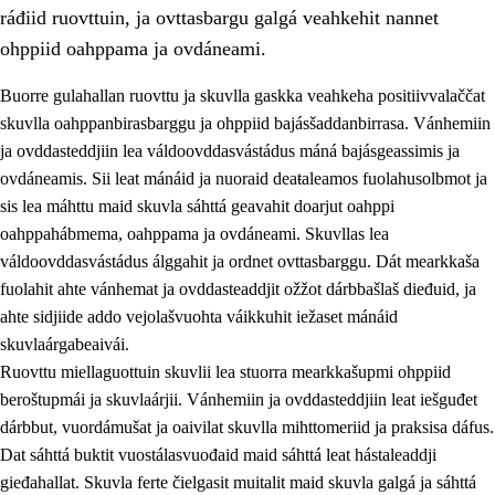
ráđiid ruovttuin, ja ovttasbargu galgá veahkehit nannet
ohppiid oahppama ja ovdáneami.
Buorre gulahallan ruovttu ja skuvlla gaskka veahkeha positiivvalaččat
skuvlla oahppanbirasbarggu ja ohppiid bajásšaddanbirrasa. Vánhemiin
ja ovddasteddjiin lea váldoovddasvástádus máná bajásgeassimis ja
ovdáneamis. Sii leat mánáid ja nuoraid deaŧaleamos fuolahusolbmot ja
sis lea máhttu maid skuvla sáhttá geavahit doarjut oahppi
oahppahábmema, oahppama ja ovdáneami. Skuvllas lea
váldoovddasvástádus álggahit ja ordnet ovttasbarggu. Dát mearkkaša
3.
Skuvlla praksisa prinsihpat
fuolahit ahte vánhemat ja ovddasteaddjit ožžot dárbbašlaš dieđuid, ja
3.1
Fátmmasteaddji oahppanbiras
ahte sidjiide addo vejolašvuohta váikkuhit iežaset mánáid
skuvlaárgabeaivái.
3.2
Oahpaheapmi ja heivehuvvon oahpahus
Ruovttu miellaguottuin skuvlii lea stuorra mearkkašupmi ohppiid
3.3
Ovttasbargu ruovttu ja skuvlla gaskka
beroštupmái ja skuvlaárjii. Vánhemiin ja ovddasteddjiin leat iešguđet
dárbbut, vuordámušat ja oaivilat skuvlla mihttomeriid ja praksisa dáfus.
3.4
Oahpahus oahppofitnodagas ja bargoeallimis
Dat sáhttá buktit vuostálasvuođaid maid sáhttá leat hástaleaddji
3.5
Profešuvdnasearvevuohta ja skuvlaovdáneapmi
gieđahallat. Skuvla ferte čielgasit muitalit maid skuvla galgá ja sáhttá