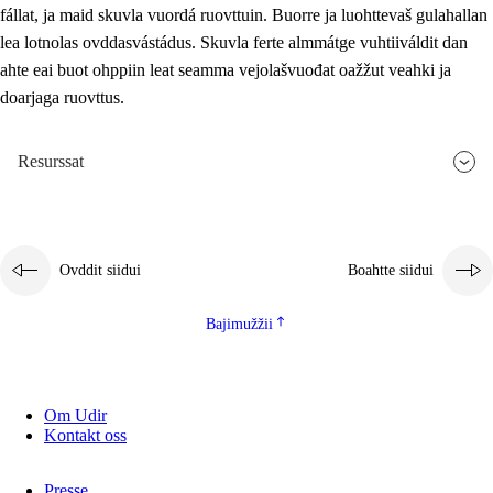
fállat, ja maid skuvla vuordá ruovttuin. Buorre ja luohttevaš gulahallan
lea lotnolas ovddasvástádus. Skuvla ferte almmátge vuhtiiváldit dan
ahte eai buot ohppiin leat seamma vejolašvuođat oažžut veahki ja
doarjaga ruovttus.
Resurssat
Ovddit siidui
Boahtte siidui
Bajimužžii
Om Udir
Kontakt oss
Presse