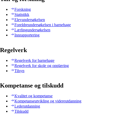
Forskning
Statistikk
Elevundersøkelsen
Foreldreundersøkelsen i barnehage
Lærlingundersøkelsen
Innrapportering
Regelverk
Regelverk for barnehage
Regelverk for skole og opplæring
Tilsyn
Kompetanse og tilskudd
Kvalitet og kompetanse
Kompetanseutvikling og videreutdanning
Lederutdanning
Tilskudd