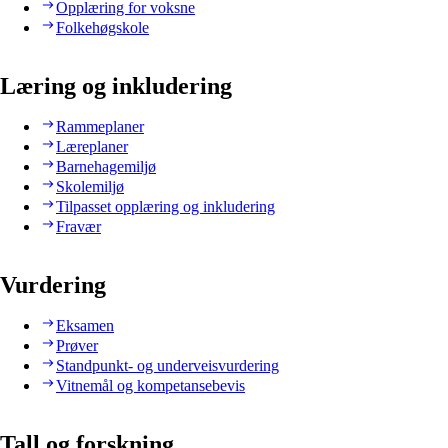
Opplæring for voksne
Folkehøgskole
Læring og inkludering
Rammeplaner
Læreplaner
Barnehagemiljø
Skolemiljø
Tilpasset opplæring og inkludering
Fravær
Vurdering
Eksamen
Prøver
Standpunkt- og underveisvurdering
Vitnemål og kompetansebevis
Tall og forskning