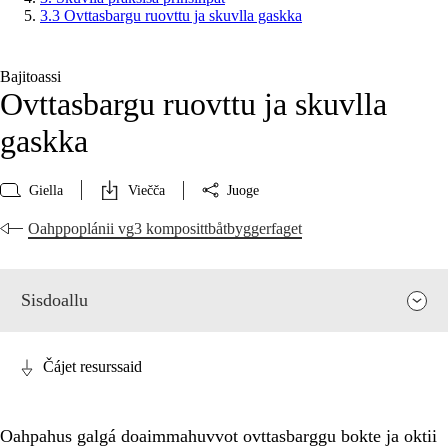
3.3 Ovttasbargu ruovttu ja skuvlla gaskka
Bajitoassi
Ovttasbargu ruovttu ja skuvlla
gaskka
Giella
Viečča
Juoge
Oahppoplánii vg3 komposittbåtbyggerfaget
Sisdoallu
Čájet resurssaid
Oahpahus galgá doaimmahuvvot ovttasbarggu bokte ja oktii