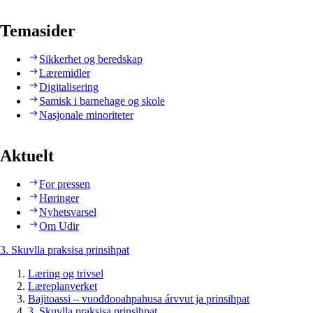
Temasider
Sikkerhet og beredskap
Læremidler
Digitalisering
Samisk i barnehage og skole
Nasjonale minoriteter
Aktuelt
For pressen
Høringer
Nyhetsvarsel
Om Udir
3. Skuvlla praksisa prinsihpat
Læring og trivsel
Læreplanverket
Bajitoassi – vuođđooahpahusa árvvut ja prinsihpat
3. Skuvlla praksisa prinsihpat