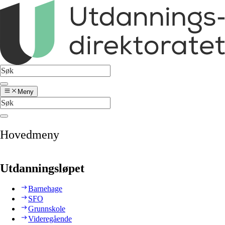
Meny
Hovedmeny
Utdanningsløpet
Barnehage
SFO
Grunnskole
Videregående