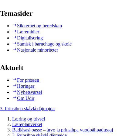
Temasider
Sikkerhet og beredskap
Læremidler
Digitalisering
Samisk i barnehage og skole
Nasjonale minoriteter
Aktuelt
For pressen
Høringer
Nyhetsvarsel
Om Udir
3. Prinsihpa skåvlå dåjmajda
Læring og trivsel
Læreplanverket
Badjásasj oasse – árvo ja prinsihpa vuodoåhpadussaj
3. Prinsihpa skåvlå dåjmajda