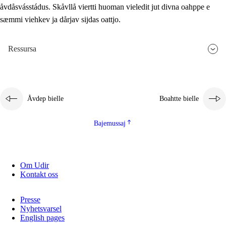
åvdåsvásstádus. Skåvllå viertti huoman vieledit jut divna oahppe e
sæmmi viehkev ja dårjav sijdas oattjo.
Ressursa
Åvdep bielle
Boahtte bielle
Bajemussaj
Om Udir
Kontakt oss
Presse
Nyhetsvarsel
English pages