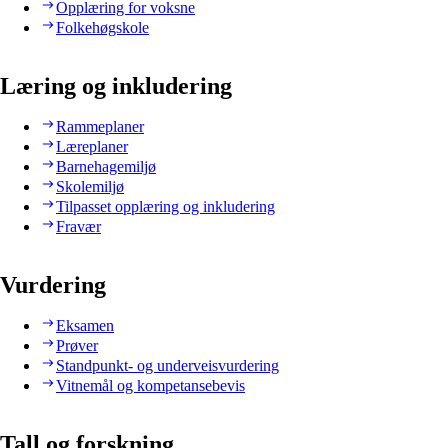
Opplæring for voksne
Folkehøgskole
Læring og inkludering
Rammeplaner
Læreplaner
Barnehagemiljø
Skolemiljø
Tilpasset opplæring og inkludering
Fravær
Vurdering
Eksamen
Prøver
Standpunkt- og underveisvurdering
Vitnemål og kompetansebevis
Tall og forskning