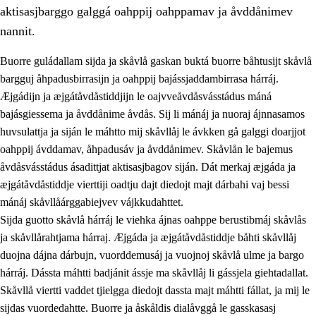
aktisasjbarggo galggá oahppij oahppamav ja åvddånimev
nannit.
Buorre guládallam sijda ja skåvlå gaskan buktá buorre båhtusijt skåvlå
bargguj åhpadusbirrasijn ja oahppij bajássjaddambirrasa hárráj.
Æjgádijn ja æjgátåvdåstiddjijn le oajvveåvdåsvásstádus máná
bajásgiessema ja åvddånime åvdås. Sij li mánáj ja nuoraj ájnnasamos
huvsulattja ja siján le máhtto mij skåvllåj le ávkken gå galggi doarjjot
oahppij ávddamav, åhpadusáv ja åvddånimev. Skåvlån le bajemus
åvdåsvásstádus ásadittjat aktisasjbagov siján. Dát merkaj æjgáda ja
3.
Prinsihpa skåvlå dåjmajda
æjgátåvdåstiddje vierttiji oadtju dajt diedojt majt dárbahi vaj bessi
3.1
Sebrudahtte oahppambirás
mánáj skåvllåárggabiejvev vájkkudahttet.
Sijda guotto skåvlå hárráj le viehka ájnas oahppe berustibmáj skåvlås
3.2
Åhpadibme ja hiebadum åhpadus
ja skåvllårahtjama hárraj. Æjgáda ja æjgátåvdåstiddje båhti skåvllåj
3.3
Aktisasjbarggo sijda ja skåvlå gaskan
duojna dájna dárbujn, vuorddemusáj ja vuojnoj skåvlå ulme ja bargo
hárráj. Dássta máhtti badjánit ássje ma skåvllåj li gássjela giehtadallat.
3.4
Åhpadus åhpadusvidnudagán ja barggoiellemin
Skåvllå viertti vaddet tjielgga diedojt dassta majt máhtti fállat, ja mij le
3.5
Profesjåvnåaktisasjvuohta ja skåvllååvddånibme
sijdas vuordedahtte. Buorre ja åskåldis dialåvggå le gasskasasj