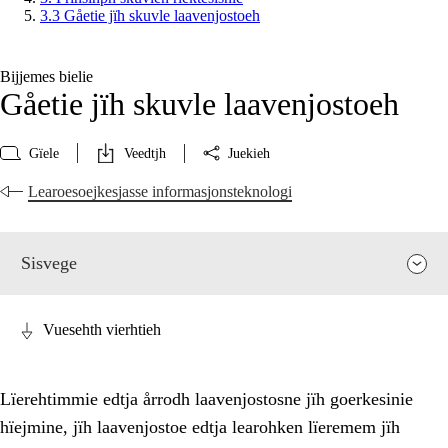
3.3 Gåetie jïh skuvle laavenjostoeh
Bijjemes bielie
Gåetie jïh skuvle laavenjostoeh
Gïele
Veedtjh
Juekieh
Learoesoejkesjasse informasjonsteknologi
Sisvege
Vuesehth vierhtieh
Lïerehtimmie edtja årrodh laavenjostosne jïh goerkesinie
hïejmine, jïh laavenjostoe edtja learohken lïeremem jïh