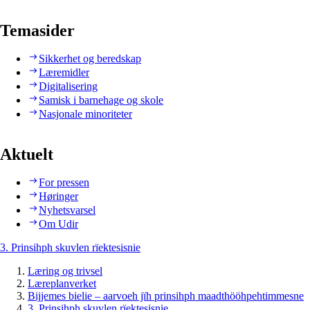
Temasider
Sikkerhet og beredskap
Læremidler
Digitalisering
Samisk i barnehage og skole
Nasjonale minoriteter
Aktuelt
For pressen
Høringer
Nyhetsvarsel
Om Udir
3. Prinsihph skuvlen rïektesisnie
Læring og trivsel
Læreplanverket
Bijjemes bielie – aarvoeh jïh prinsihph maadthööhpehtimmesne
3. Prinsihph skuvlen rïektesisnie