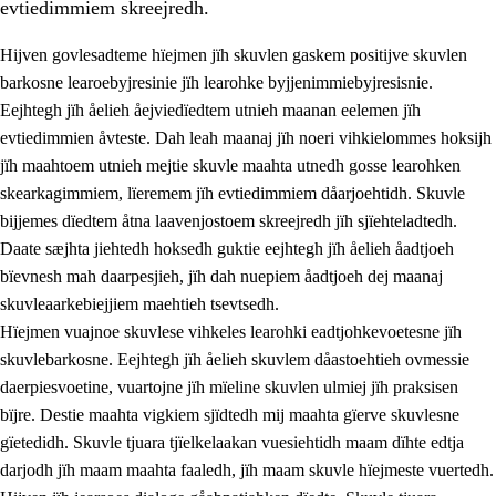
evtiedimmiem skreejredh.
Hijven govlesadteme hïejmen jïh skuvlen gaskem positijve skuvlen
barkosne learoebyjresinie jïh learohke byjjenimmiebyjresisnie.
Eejhtegh jïh åelieh åejviedïedtem utnieh maanan eelemen jïh
evtiedimmien åvteste. Dah leah maanaj jïh noeri vihkielommes hoksijh
jïh maahtoem utnieh mejtie skuvle maahta utnedh gosse learohken
skearkagimmiem, lïeremem jïh evtiedimmiem dåarjoehtidh. Skuvle
bijjemes dïedtem åtna laavenjostoem skreejredh jïh sjïehteladtedh.
3.
Prinsihph skuvlen rïektesisnie
Daate sæjhta jiehtedh hoksedh guktie eejhtegh jïh åelieh åadtjoeh
3.1
Feerhmeles lïeremebyjrese
bïevnesh mah daarpesjieh, jïh dah nuepiem åadtjoeh dej maanaj
skuvleaarkebiejjiem maehtieh tsevtsedh.
3.2
Ööhpehtimmie jïh sjïehtedamme lïerehtimmie
Hïejmen vuajnoe skuvlese vihkeles learohki eadtjohkevoetesne jïh
3.3
Gåetie jïh skuvle laavenjostoeh
skuvlebarkosne. Eejhtegh jïh åelieh skuvlem dåastoehtieh ovmessie
daerpiesvoetine, vuartojne jïh mïeline skuvlen ulmiej jïh praksisen
3.4
Lïerehtimmie learoesïeltesne jïh barkoejielemisnie
bïjre. Destie maahta vigkiem sjïdtedh mij maahta gïerve skuvlesne
3.5
Profesjonsektievoete jïh skuvleevtiedimmie
gïetedidh. Skuvle tjuara tjïelkelaakan vuesiehtidh maam dïhte edtja
darjodh jïh maam maahta faaledh, jïh maam skuvle hïejmeste vuertedh.