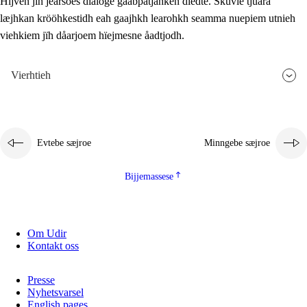
Hijven jïh jearsoes dialoge gåabpatjahken dïedte. Skuvle tjuara
læjhkan krööhkestidh eah gaajhkh learohkh seamma nuepiem utnieh
viehkiem jïh dåarjoem hïejmesne åadtjodh.
Vierhtieh
Evtebe sæjroe
Minngebe sæjroe
Bijjemassese
Om Udir
Kontakt oss
Presse
Nyhetsvarsel
English pages