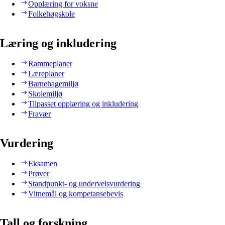
Opplæring for voksne
Folkehøgskole
Læring og inkludering
Rammeplaner
Læreplaner
Barnehagemiljø
Skolemiljø
Tilpasset opplæring og inkludering
Fravær
Vurdering
Eksamen
Prøver
Standpunkt- og underveisvurdering
Vitnemål og kompetansebevis
Tall og forskning