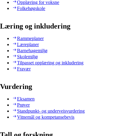
Opplæring for voksne
Folkehøgskole
Læring og inkludering
Rammeplaner
Læreplaner
Barnehagemiljø
Skolemiljø
Tilpasset opplæring og inkludering
Fravær
Vurdering
Eksamen
Prøver
Standpunkt- og underveisvurdering
Vitnemål og kompetansebevis
Tall og forskning