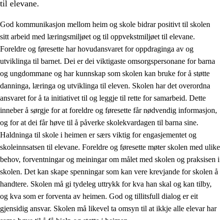
til elevane.
God kommunikasjon mellom heim og skole bidrar positivt til skolen
sitt arbeid med læringsmiljøet og til oppvekstmiljøet til elevane.
Foreldre og føresette har hovudansvaret for oppdraginga av og
utviklinga til barnet. Dei er dei viktigaste omsorgspersonane for barna
og ungdommane og har kunnskap som skolen kan bruke for å støtte
danninga, læringa og utviklinga til eleven. Skolen har det overordna
ansvaret for å ta initiativet til og leggje til rette for samarbeid. Dette
3.
Prinsipp for praksisen i skolen
inneber å sørgje for at foreldre og føresette får nødvendig informasjon,
3.1
Eit inkluderande læringsmiljø
og for at dei får høve til å påverke skolekvardagen til barna sine.
Haldninga til skole i heimen er særs viktig for engasjementet og
3.2
Undervisning og tilpassa opplæring
skoleinnsatsen til elevane. Foreldre og føresette møter skolen med ulike
3.3
Samarbeid mellom heim og skole
behov, forventningar og meiningar om målet med skolen og praksisen i
skolen. Det kan skape spenningar som kan vere krevjande for skolen å
3.4
Opplæring i lærebedrift og arbeidsliv
handtere. Skolen må gi tydeleg uttrykk for kva han skal og kan tilby,
3.5
Profesjonsfellesskap og skoleutvikling
og kva som er forventa av heimen. God og tillitsfull dialog er eit
gjensidig ansvar. Skolen må likevel ta omsyn til at ikkje alle elevar har