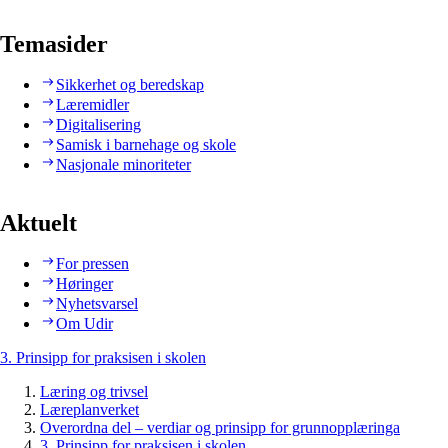
Temasider
Sikkerhet og beredskap
Læremidler
Digitalisering
Samisk i barnehage og skole
Nasjonale minoriteter
Aktuelt
For pressen
Høringer
Nyhetsvarsel
Om Udir
3. Prinsipp for praksisen i skolen
Læring og trivsel
Læreplanverket
Overordna del – verdiar og prinsipp for grunnopplæringa
3. Prinsipp for praksisen i skolen